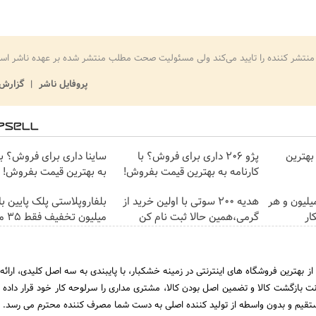
منتشر کننده را تایید می‌کند ولی مسئولیت صحت مطلب منتشر شده بر عهده ناشر اس
پروفایل ناشر
گزارش 
بهترین
پژو 206 داری برای فروش؟ با
ساینا داری برای فروش؟ با 
کارنامه به بهترین قیمت بفروش!
به بهترین قیمت بفروش!
تغییره😍😍 با 10 میلیون و هر
هدیه 200 سوتی با اولین خرید از
ار
گرمی،همین حالا ثبت نام کن
میلیون تخفیف فقط 3۵ میلیون 👀
ز بهترین فروشگاه های اینترنتی در زمینه خشکبار، با پایبندی به سه اصل کلیدی، ارائ
پاک، 7 روز ضمانت بازگشت کالا و تضمین اصل‌ بودن کالا، مشتری مداری را سرلوحه کار خود قرار داد
یم و بدون واسطه از تولید کننده اصلی به دست شما مصرف کننده محترم می رسد.