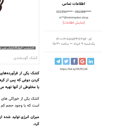
اطلاعات تماس
-
021554*****
091068*****
in**@minimarket.shop
[نمایش اطلاعات]
کد: 140003085153416256
یک‌شنبه 9 خرداد 00 ساعت 15:30
کشک گوسفندی
https://bit.ly/3fU5CsK
کشک یکی از فرآورده‌های
کردن دوغی که پس از کره‌ 
یا مخلوطی از آنها تهیه م
کشک یکی از خوراکی های ب
است که با وجود حجم کم ار
کرد.