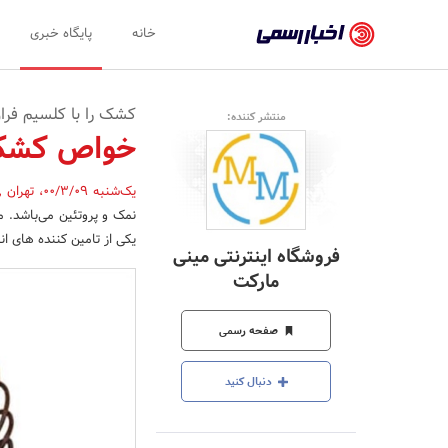
اخبار
خانه
پایگاه خبری
رسمی
-
کشک را با کلسیم فراو
منتشر کننده:
اخبار
خواص کشک
تایید
یک‌شنبه 00/3/09
،
تهران
,
شده
شرکت‌ها،
یکی از تامین کننده های انر
فروشگاه اینترنتی مینی
سازمان‌ها
مارکت
و
صفحه رسمی
روابط
عمومی‌ها
دنبال کنید