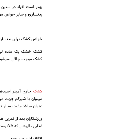
بهتر است افراد در سنین 
بدنسازی
و سایر خواص موثر
خواص کشک برای بدنساز
کشک خشک یک ماده لبنی ف
کشک موجب چاقی نمیشود و 
کشک
حاوی آمینو اسیدها
میتوان با شیرکم چرب، می
عنوان سالاد مفید بعد از ت
ورزشکاران بعد از تمرین 
غذایی باارزشی که 75درصد آن پروتئین است میتواند منبع غنی تامین پروتئین بدن باشد.
### پایان خبر رسمی