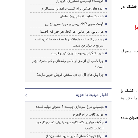
فروشگاه اینترنتی کشاورزی اگری راز
خشک در
ایده های طلایی برای کسب درآمد از اینستاگرام
خدمات سایت انجام پروژه ماهان
قیمت سرور HP/بررسی و خرید سرور اچ پی
ا
هر زبانی، هر زمانی، هر کجا، هر جور که راحتید!
رونمایی از سایت بلوباکس با هدف خدمات پرداخت
سریع با نازلترین قیمت
این مصرف
خرید تلگرام پرمیوم با ارزان ترین قیمت
چرا لامپ ال ای دی از لامپ رشته‌ای و کم مصرف بهتر
است؟
چرا پنل های ال ای دی سقفی فروش خوبی دارند؟
. کشک را
اخبار مرتبط با حوزه
یا حتی به
دیسپلی مرغ سوخاری چیست ؟ معرفی تولید کننده
فواید گلاب برای لاغری
نوان ماده
چگونه بهترین کنسانتره میوه را برای کسب‌وکار خود
انتخاب کنیم؟
انواع فروشگاه‌های آنلاین خرید علف زن؛ از