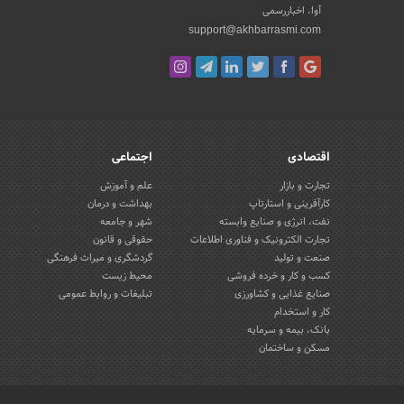
آوا، اخباررسمی
support@akhbarrasmi.com
اقتصادی
اجتماعی
تجارت و بازار
علم و آموزش
کارآفرینی و استارتاپ
بهداشت و درمان
نفت، انرژی و صنایع وابسته
شهر و جامعه
تجارت الکترونیک و فناوری اطلاعات
حقوقی و قانون
صنعت و تولید
گردشگری و میراث فرهنگی
کسب و کار و خرده فروشی
محیط زیست
صنایع غذایی و کشاورزی
تبلیغات و روابط عمومی
کار و استخدام
بانک، بیمه و سرمایه
مسکن و ساختمان