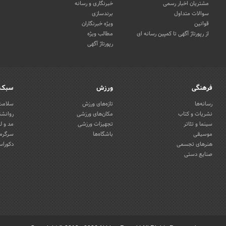
مشتریان اخبار رسمی
خبرنگاری و رسانه
سوالات متداول
برندسازی
قوانین
ویژه خبرنگاران
از رپورتاژ آگهی تا کمپین رسانه ای
مطالب ویژه
رپورتاژ آگهی
فرهنگی
ورزش
سبک 
رسانه‌ها
تازه‌های ورزش
سلامت 
نشریات و کتاب
مکان‌های ورزشی
روانشن
سینما و تئاتر
تجهیزات ورزشی
مد و ل
موسیقی
باشگاه‌ها
سرگرمی
هنرهای تجسمی
دکوراس
صنایع دستی