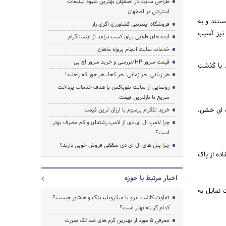
طراحی سایت در اصفهان بهترین شیوه تبلیغات
اینترنتی در اصفهان
ستند و به
فروشگاه اینترنتی کشاورزی اگری راز
لی نیز آسیب
ایده های طلایی برای کسب درآمد از اینستاگرام
خدمات سایت انجام پروژه ماهان
قیمت سرور HP/بررسی و خرید سرور اچ پی
 است. با گذشت
هر زبانی، هر زمانی، هر کجا، هر جور که راحتید!
رونمایی از سایت بلوباکس با هدف خدمات پرداخت
سریع با نازلترین قیمت
ه ای خشن،
خرید تلگرام پرمیوم با ارزان ترین قیمت
چرا لامپ ال ای دی از لامپ رشته‌ای و کم مصرف بهتر
است؟
چرا پنل های ال ای دی سقفی فروش خوبی دارند؟
فاده از پاک
اخبار مرتبط با حوزه
 تمایل به
تفاوت کاشت ابرو با میکروبلیدینگ و هاشور چیست؟
کدام گزینه بهتر است؟
معرفی 5 مورد از بهترین کرم های ضد لک صورت