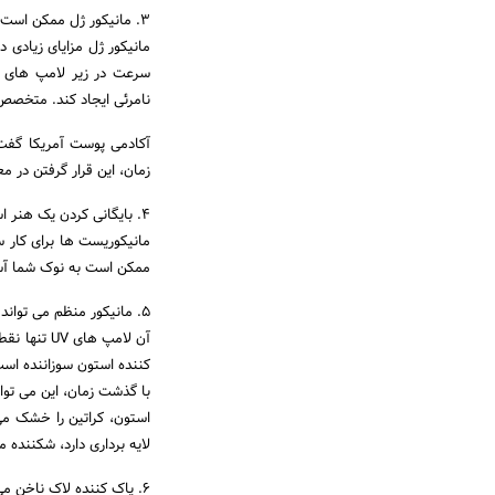
3. مانیکور ژل ممکن است خطر ابتلا به سرطان پوست را افزایش دهد و حتی باعث پیری زودرس شود.
مانیکور ژل مزایای زیادی د
نامرئی ایجاد کند. متخصص
زمان، این قرار گرفتن در
4. بایگانی کردن یک هنر است و هر مانیکوریستی به آن مسلط نیست.
مانیکوریست ها برای کار 
ممکن است به نوک شما آسی
5. مانیکور منظم می تواند ناخن های شما را ضعیف کند.
آن لامپ ها
کننده استون سوزاننده اس
با گذشت زمان، این می توا
استون، کراتین را خشک می
لایه برداری دارد، شکننده 
6. پاک کننده لاک ناخن می تواند ناخن های شما را زبر و شن دار کند.