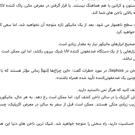
ه استون و کراتین با هم هماهنگ نیستند. با قرار گرفتن در معرض مکرر، پاک کننده لا
 بالایی ناخن های شما کند.
ک سطح ناهموار می شود. بعد از یک مانیکور تازه متوجه آن نخواهید شد، اما سعی ک
واهید کرد.
فناوری شما ممکن است ابزارهایی را از یک دستگاه ضدعفونی کننده UV شیک بیرون بکشد، اما ای
 نباشد.
تری سیلاچی، متخصص ناخن در Sephora، در مورد خطرات گفت: «این چراغ‌ها [تنها] زمانی مؤثر هستند ک
نین یک ضدعفونی‌کننده تأیید شده همراه باشند».
ش آلرژیک را در سالن ناخن کشف کرد، اما ممکن است رخ دهد. به هر حال، مانیکور
یب زیادی متکی هستند. ممکن است قبل از سفر به سالن در معرض اکریلیک، چسب
د حساسیت دارید، راه سختی را متوجه خواهید شد. شیک ترین ناخن های دنیا این هم