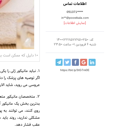
اطلاعات تماس
051371*****
in**@poostkala.com
[نمایش اطلاعات]
کد: 140012285776510250
شنبه 6 فروردین 01 ساعت 23:50
10 دلیل که ممکن است بخواهید از مانیکور خودداری کنید
1. نباید مانیکور ژلی را یکی پس از دیگری انجام دهید، بنابراین زمان خود را با دقت انتخاب کنید.
https://bit.ly/3tG7m0E
اگر توصیه های پزشک را دنب
عروسی می روید، شاید الان
2. متخصصان مانیکور متعصب بیش از حد در سالن می توانند به طور دائم به بستر ناخن شما آسیب بزنند.
بدترین بخش یک مانیکور آر
روی کنند، می توانند به پ
مشکلی ندارید، روند باید م
عقب فشار دهد.