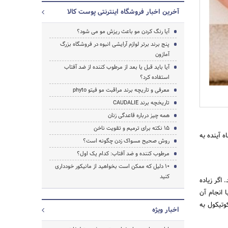
آخرین اخبار فروشگاه اینترنتی پوست کالا
آیا رنگ کردن مو باعث ریزش مو می شود؟
پنج برند برتر لوازم آرایشی انبوه در فروشگاه بزرگ
آمازون
آیا باید قبل یا بعد از مرطوب کننده از ضد آفتاب
استفاده کرد؟
معرفی و تاریچه برند مراقبت مو فیتو phyto
تاریخچه برند CAUDALIE
همه چیز درباره قاعدگی زنان
15 نکته برای ترمیم و تقویت ناخن
ه آینده به
جستجو
روش صحیح مسواک زدن چگونه است؟
مرطوب کننده و ضد آفتاب: کدام یک اول؟
10 دلیل که ممکن است بخواهید از مانیکور خودداری
کنید
اگر زیاده
 انجام آن
وتیکول به
اخبار ویژه