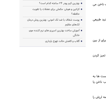
بهترین کرم پودر 24 ساعته کدام است؟
ک ناخن می
کراتین و هوش: مکملی برای عضلات یا تقویت
حافظه؟
نید طبیعی
پوست شفاف با ضد لک امونی: بهترین روش درمان
لک‌های مقاوم
آموزش ساخت بهترین اسپری های نرم‌ کننده موی
خانگی
ن ممکن است برای از بین
گلاب و کاهش حالت تهوع بارداری
ه با تمیز کردن
یست ها به
 ناخن یا
ه ارزش را