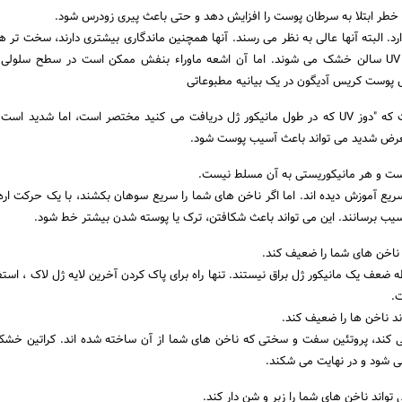
ارد. البته آنها عالی به نظر می رسند. آنها همچنین ماندگاری بیشتری دارند، سخت تر ه
سرعت در زیر لامپ های UV سالن خشک می شوند. اما آن اشعه ماوراء بنفش ممکن است در سطح سلو
 پوست کریس آدیگون در یک بیانیه مطبوعاتی
آکادمی پوست آمریکا گفت که "دوز UV که در طول مانیکور ژل دریافت می کنید مختصر است، اما شدید
 معرض شدید می تواند باعث آسیب پوست شود.
سریع آموزش دیده اند. اما اگر ناخن های شما را سریع سوهان بکشند، با یک حرکت ار
ب برسانند. این می تواند باعث شکافتن، ترک یا پوسته شدن بیشتر خط شود.
ی UV تنها نقطه ضعف یک مانیکور ژل براق نیستند. تنها راه برای پاک کردن آخرین لایه ژل لاک ، است
ت.
ند ناخن ها را ضعیف کند.
 کند، پروتئین سفت و سختی که ناخن های شما از آن ساخته شده اند. کراتین خشک
می شود و در نهایت می شکند.