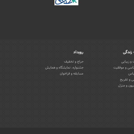
زندگی
رویداد
و زیبایی
حراج و تخفیف
اسی و موفقیت
جشنواره، نمایشگاه و همایش
باس
مسابقه و فراخوان
 و تفریح
یون و منزل