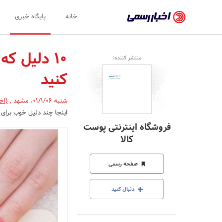
اخبار
خانه
پایگاه خبری
رسمی
-
10 دلیل ک
منتشر کننده:
اخبار
کنید
تایید
شده
شنبه 01/1/06
،
مشهد
,
(اخ
اینجا چند دلیل خوب برای
شرکت‌ها،
فروشگاه اینترنتی پوست
سازمان‌ها
کالا
و
صفحه رسمی
روابط
عمومی‌ها
دنبال کنید