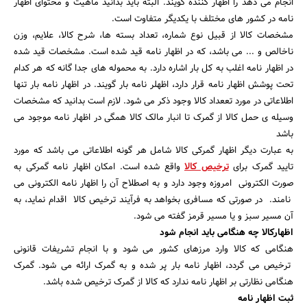
انجام می دهد را اظهار کننده گویند. البته باید بدانید ماهیت و محتوای اظهار
نامه در کشور های مختلف با یکدیگر متفاوت است.
مشخصات کالا از قبیل نوع شماره، تعداد بسته ها، شرح کالا، علایم، وزن
ناخالص و ... می باشد، که در اظهار نامه قید شده است. مشخصات قید شده
در اظهار نامه اغلب به کل بار اشاره دارد. به محموله های جدا گانه که هر کدام
تحت پوشش اظهار نامه قرار دارد، اظهلر نامه بار گویند. در اظهار نامه بار تنها
اطلاعاتی در مورد تععداد کالا وجود ذکر می شود. لازم است بدانید که مشخصات
جستجو
وسیله ی حمل کالا از گمرک تا انبار مالک کالا همگی در اظهار نامه موجود می
باشد
به عبارت دیگر اظهار گمرکی کالا شامل هر گونه اطلاعاتی می باشد که مورد
تایید گمرک برای
ترخیص کالا
واقع شده است. امکان اظهار نامه گمرکی به
صورت الکترونی امروزه وجود دارد و به اصطلاح آن را اظهار نامه الکترونی می
نامند. در صورتی که مسافری بخواهد به فرآیند ترخیص کالا اقدام نماید، به
آن مسیر سبز و یا مسیر قرمز گفته می شود.
اظهارکالا چه هنگامی باید انجام شود
هنگامی که کالا وارد مرزهای کشور می شود و با انجام تشریفات قانونی
ترخیص می گردد، اظهار نامه بار پر شده و به گمرک ارائه می شود. گمرک
هنگامی نظارتی بر اظهار نامه ندارد که کالا از گمرک ترخیص شده باشد.
ثبت اظهار نامه