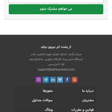
می خواهم مشترک شوم
از پشت ابر بیرون بیاید
میدان آزادی، ابتدای اتوبان شهید لشکری، جنب
ایستگاه مترو بیمه، کارخانه نوآوری، ساختمان هم
آوا، اخباررسمی
support@akhbarrasmi.com
درباره ما
مجوزها
مشتریان
سوالات متداول
قوانین و مقررات
وبلاگ