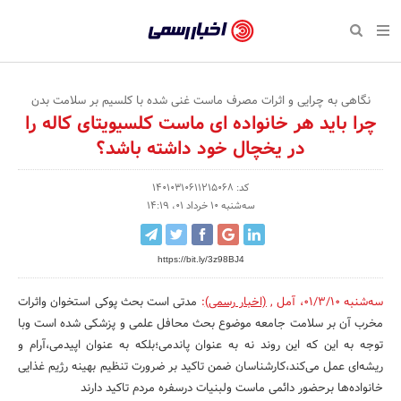
بازگشت
بازگشت
بازگشت
بازگشت
بازگشت
بازگشت
بازگشت
اخبار
رسمی
صفحه نخست پایگاه خبری
صفحه نخست ورزش
صفحه نخست رویداد
صفحه نخست فرهنگی
صفحه نخست اقتصادی
صفحه نخست اجتماعی
صفحه نخست سبک زندگی
-
اقتصادی
رسانه‌ها
تجارت و بازار
علم و آموزش
تازه‌های ورزش
حراج و تخفیف
سلامت و زیبایی
نگاهی به چرایی و اثرات مصرف ماست غنی شده با کلسیم بر سلامت بدن
اخبار
چرا باید هر خانواده ای ماست کلسیویتای کاله را
اجتماعی
نشریات و کتاب
بهداشت و درمان
مکان‌های ورزشی
کارآفرینی و استارتاپ
روانشناسی و موفقیت
جشنواره، نمایشگاه و هما
در یخچال خود داشته باشد؟
تایید
شده
فرهنگی
مد و لباس
سینما و تئاتر
شهر و جامعه
تجهیزات ورزشی
مسابقه و فراخوان
نفت، انرژی و صنایع وابسته
کد: 14010310611215068
سه‌شنبه 10 خرداد 01، 14:19
شرکت‌ها،
ورزش
موسیقی
باشگاه‌ها
حقوقی و قانون
سرگرمی و تفریح
تجارت الکترونیک و فناوری 
سازمان‌ها
سبک زندگی
صنعت و تولید
هنرهای تجسمی
دکوراسیون و منزل
گردشگری و میراث فرهنگی
https://bit.ly/3z98BJ4
و
روابط
سه‌شنبه 01/3/10
،
آمل
,
(اخبار رسمی)
:
مدتی است بحث پوکی استخوان واثرات
رویداد
صنایع دستی
محیط زیست
کسب و کار و خرده فروشی
مخرب آن بر سلامت جامعه موضوع بحث محافل علمی و پزشکی شده است وبا
عمومی‌ها
تبلیغات و روابط عمومی
صنایع غذایی و کشاورزی
توجه به این که این روند نه به عنوان پاندمی؛بلکه به عنوان اپیدمی،آرام و
ریشه‌ای عمل می‌کند،کارشناسان ضمن تاکید بر ضرورت تنظیم بهینه رژیم غذایی
کار و استخدام
خانواده‌ها برحضور دائمی ماست ولبنیات درسفره مردم تاکید دارند