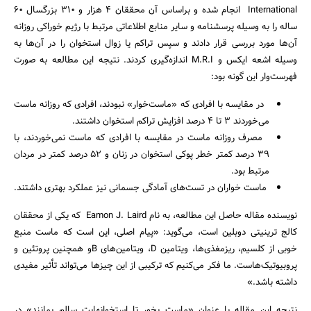
International انجام شده و براساس آن محققان 4 هزار و 310 بزرگسال 60
ساله را به وسیله پرسشنامه و سایر منابع اطلاعاتی مرتبط با رژیم خوراکی روزانه
آن‌ها مورد بررسی قرار دادند و سپس تراکم یا زوال استخوان را در آن‌ها به
وسیله اشعه ایکس و M.R.I اندازه‌گیری کردند. نتیجه این مطالعه به صورت
فهرست‌وار این گونه بود:‌
در مقایسه با افرادی که «ماست‌خوار» نبودند، افرادی که روزانه ماست
می‌خوردند 3 تا 4 درصد افزایش تراکم استخوان داشتند.
مصرف روزانه ماست در مقایسه با افرادی که ماست نمی‌خوردند، با
39 درصد کمتر خطر پوکی استخوان در زنان و 52 درصد کمتر در مردان
مرتبط بود.
ماست خواران در تست‌های آمادگی جسمانی نیز عملکرد بهتری داشتند.
نویسنده مقاله حاصل این مطالعه، به نام Eamon J. Laird که یکی از محققان
کالج ترینیتی دوبلین است، می‌گوید: «پیام اصلی، این است که ماست منبع
خوبی از کلسیم، ریزمغذی‌ها، ویتامین D، ویتامین‌های Bو همچنین پروتئین و
پروبیوتیک‌هاست. ما فکر می‌کنیم که ترکیبی از این چیزها می‌تواند تأثیر مفیدی
داشته باشد.»
نتیجه این مقاله با عنوان «ماست بخور تا استخوانهایت سالم بمانند» در