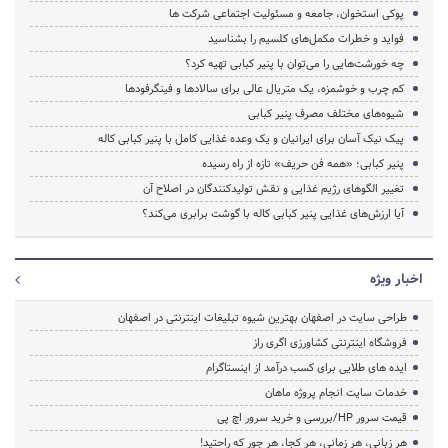
پوکی استخوان، جامعه و مسئولیت اجتماعی شرکت ها
فواید و خطرات مکمل‌های کلسیم را بشناسید
چه خورشت‌هایی را می‌توان با پنیر کبابی تهیه کرد؟
کم چرب و خوشمزه، یک متریال عالی برای سالاد‌ها و فینگرفودها
شیوه‌های مختلف مصرف پنیر کبابی
پیک نیک آسان برای ایرانیان و یک وعده غذایی کامل با پنیر کبابی کاله
پنیر کبابی؛ «همه فن حریف» تازه از راه رسیده
تغییر الگوهای رژیم غذایی و نقش تولیدکنندگان در اصلاح آن
آیا ارزش‌های غذایی پنیر کبابی کاله با گوشت برابری می‌کند؟
اخبار ویژه
طراحی سایت در اصفهان بهترین شیوه تبلیغات اینترنتی در اصفهان
فروشگاه اینترنتی کشاورزی اگری راز
ایده های طلایی برای کسب درآمد از اینستاگرام
خدمات سایت انجام پروژه ماهان
قیمت سرور HP/بررسی و خرید سرور اچ پی
هر زبانی، هر زمانی، هر کجا، هر جور که راحتید!