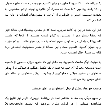
یک پیـاله ماست کلسیـویتـا حاوى دو برابر کلسیم موجود در ماست های معمولی
و 180 واحد ویتامین D3 است که مصرف آن علاوه بر ایجاد تراکم استخوانی به
تقـویت سیستـم ایمنى و جلوگیرى از آلزایمر و بیمارى‌هاى اعصاب و روان نیز
کمک می‌کند.
ذکر این نکته در این جا کاملا ضروری است که در مقابل پیشنهادهای مقاله فوق
که بعضا بسیار دور از دسترس و گران قیمت هستند، از آنجا که ماست
کلسیویتـا به راحتی در دسترس عموم است، یک منبع بسیار مناسب و کم هزینه
برای جبران کمبود کلسیم است و این مساله از منظر مسئولیت اجتماعی برند
کاله نیز بسیار حائز اهمیت است.
به عبارت دیگر ماست کلسیـویتا به خاطر این که حاوى میزان مناسبی از کلسیم
است درنتیجه مصرف آن حتی بـه عنـوان یک مکمـل غـذایى درجلـوگیـرى از پـوکى
استخوان در سنین جوانی و جلوگیری از پیشرفت پوکی استخوان در سالمندان
نقش مهمی ایفا می کند.
ماست خورها، بیشتر از پوکی استخوان در امان هستند
از سوی دیگر، یک مقاله منتشر شده در روزنامه نیویورک تایمز نیز نتایج یک
مشاهده میدانی را در ایرلند نشان می‌دهد که توسط Osteoporosis