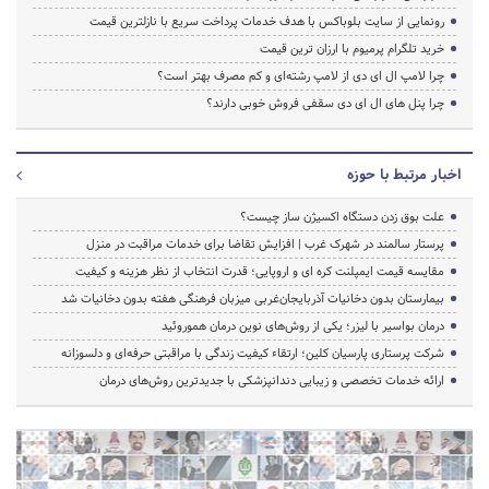
رونمایی از سایت بلوباکس با هدف خدمات پرداخت سریع با نازلترین قیمت
خرید تلگرام پرمیوم با ارزان ترین قیمت
چرا لامپ ال ای دی از لامپ رشته‌ای و کم مصرف بهتر است؟
چرا پنل های ال ای دی سقفی فروش خوبی دارند؟
اخبار مرتبط با حوزه
علت بوق زدن دستگاه اکسیژن ساز چیست؟
پرستار سالمند در شهرک غرب | افزایش تقاضا برای خدمات مراقبت در منزل
مقایسه قیمت ایمپلنت کره ای و اروپایی؛ قدرت انتخاب از نظر هزینه و کیفیت
بیمارستان بدون دخانیات آذربایجان‌غربی میزبان فرهنگی هفته بدون دخانیات شد
درمان بواسیر با لیزر؛ یکی از روش‌های نوین درمان هموروئید
شرکت پرستاری پارسیان کلین؛ ارتقاء کیفیت زندگی با مراقبتی حرفه‌ای و دلسوزانه
ارائه خدمات تخصصی و زیبایی دندانپزشکی با جدیدترین روش‌های درمان