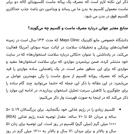
ذکر این نکته لازم است که مصرف یک پیاله ماست کلسیویتای کاله دو برابر
ماست معمولی کلسیم به بدن ما می رساند و ویتامین دی باعث جذب حداکثری
کلسیم فوق در بدن می شود.
منابع معتبر جهانی درباره مصرف ماست و کلسیم چه می‌گویند؟‌
دانشگاه خصوصی مایو کلینیک Mayo Clinic که مدت 133 سال است در زمینه
فعالیت‌های پزشکی و تحقیقات سلامت در ایالت مینه سوتای آمریکا فعالیت
می‌کند، در یادداشتی با عنوان «نکاتی درباره سلامت استخوان‌ها» که در سایت
جستجو
خود منتشر کرده، ضمن برشمردن مواردی که برای سلامت استخوان‌ها مفید و
مواردی که برای این منظور مضر است، در یک راهنمایی ساده مواردی را قید
می‌کند که مصرف روزانه کلسیم از منبع ماست را یکی مهمترین عوامل بر
می‌شمرد: در این مقاله با ذکر این جمله که «شما می‌توانید چند گام ساده را
برای جلوگیری یا کاهش سرعت تحلیل استخوان بردارید»، در ادامه این موارد را
ذکر می‌کند که در اینجا به صورت فهرست وار ذکر می‌کنیم:‌
کلسیم زیادی را در رژیم غذایی خود بگنجانید. برای بزرگسالان 19 تا 50
ساله و مردان 51 تا 70 ساله، مقدار توصیه شده رژیم غذایی (RDA)
1000 میلی گرم (میلی گرم) کلسیم در روز است. این توصیه برای زنان 51
سال و بالاتر و برای مردان 71 سال و بالاتر به 1200 میلی گرم در روز