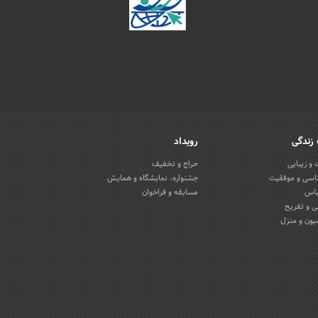
زندگی
رویداد
و زیبایی
حراج و تخفیف
اسی و موفقیت
جشنواره، نمایشگاه و همایش
باس
مسابقه و فراخوان
 و تفریح
یون و منزل