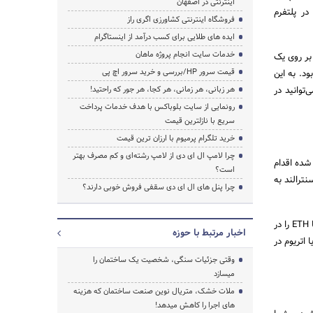
اینترنتی در اصفهان
د کنید و در پلتفرم
فروشگاه اینترنتی کشاورزی اگری راز
ایده های طلایی برای کسب درآمد از اینستاگرام
خدمات سایت انجام پروژه ماهان
 بر روی یک
قیمت سرور HP/بررسی و خرید سرور اچ پی
د. به این
توانید در
هر زبانی، هر زمانی، هر کجا، هر جور که راحتید!
رونمایی از سایت بلوباکس با هدف خدمات پرداخت
سریع با نازلترین قیمت
خرید تلگرام پرمیوم با ارزان ترین قیمت
چرا لامپ ال ای دی از لامپ رشته‌ای و کم مصرف بهتر
شده اقدام
است؟
ید زمین خود را در دیسنترالند به
چرا پنل های ال ای دی سقفی فروش خوبی دارند؟
دیسنترالند شما به توکن بومی مانا (MANA) یا اتریوم نیاز دارید. می‌توانید توکن مانا یا ETH را در
اخبار مرتبط با حوزه
 اتریوم در
وقتی جزئیات سنگی، شخصیت یک ساختمان را
میسازد
ملات خشک، متریال نوین صنعت ساختمان که هزینه‌
های اجرا را کاهش میدهد!