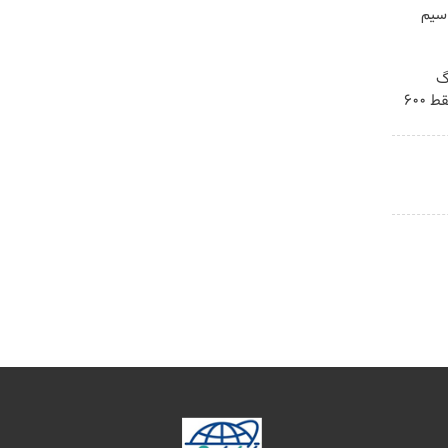
 + سیم
! 3000گیگ
اینترنت خانگی 180 روزه فقط 600