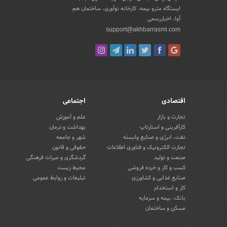
ایستگاه مترو بیمه، کارخانه نوآوری، ساختمان هم
آوا، اخباررسمی
support@akhbarrasmi.com
اقتصادی
اجتماعی
تجارت و بازار
علم و آموزش
کارآفرینی و استارتاپ
بهداشت و درمان
نفت، انرژی و صنایع وابسته
شهر و جامعه
تجارت الکترونیک و فناوری اطلاعات
حقوقی و قانون
صنعت و تولید
گردشگری و میراث فرهنگی
کسب و کار و خرده فروشی
محیط زیست
صنایع غذایی و کشاورزی
تبلیغات و روابط عمومی
کار و استخدام
بانک، بیمه و سرمایه
مسکن و ساختمان