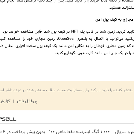
با توجه به شکل زیر و با استفاده از دکمه Buy خریدتان را تایید کنید. پس از چند ثانیه تراکنش شما انج
ترالند هستید.
 مجازی به کیف پول امن
پس از اینکه خرید خود را تایید کردید، زمین شما در قالب یک NFT در کیف پول شما قابل مشاهده خ
پول متامسک استفاده می‌کنید می‌توانید با اتصال به پلتفرم OpenSea، زمین مجازی خود 
 که زمین مجازی خودتان را به مکانی امن مانند یک کیف پول سخت افزاری انتقال د
ا در یک جای امن مانند گاوصندوق نگهداری کنید.
منتشر کننده را تایید می‌کند ولی مسئولیت صحت مطلب منتشر شده بر عهده ناشر اس
پروفایل ناشر
گزارش 
م و سریال
3000 گیگ اینترنت؛ فقط ماهی 100
بدون 