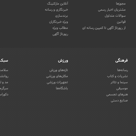
مجوزها
آنلاین مارکتینگ
مشتریان اخبار رسمی
خبرنگاری و رسانه
سوالات متداول
برندسازی
قوانین
ویژه خبرنگاران
از رپورتاژ آگهی تا کمپین رسانه ای
مطالب ویژه
رپورتاژ آگهی
فرهنگی
ورزش
سبک 
رسانه‌ها
تازه‌های ورزش
سلامت 
نشریات و کتاب
مکان‌های ورزشی
روانشن
سینما و تئاتر
تجهیزات ورزشی
مد و ل
موسیقی
باشگاه‌ها
سرگرمی
هنرهای تجسمی
دکوراس
صنایع دستی