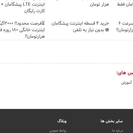
امان فقط
هزار تومان
اینترنت LTE پیشگامان
کارت رایگان
☄️3000گیگ اینترنت پرسرعت 6
خرید 4 قسطه اینترنت پیشگامان
⏳فرصت محدود!
☎️ بدون نیاز به تلفن
هزارتومان!!
س های:
 آموزش
سایر بخش ها
وبلاگ
درباره ما
روابط عمومی