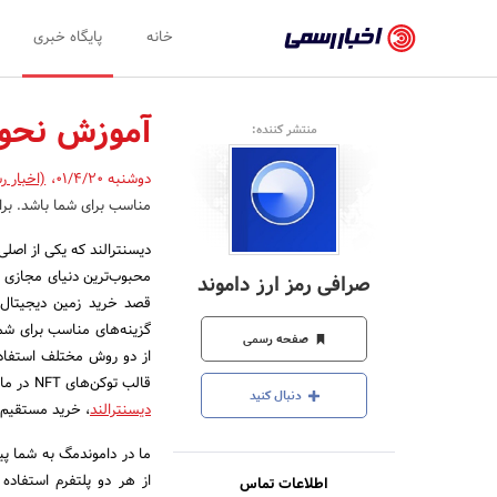
اخبار
خانه
پایگاه خبری
رسمی
-
آموزش نحوه 
منتشر کننده:
اخبار
دوشنبه 01/4/20
،
(اخبار ر
تایید
مناسب برای شما باشد. برا
شده
دیسنترالند که یکی از اصلی
شرکت‌ها،
محبوب‌ترین دنیای مجازی د
صرافی رمز ارز داموند
سازمان‌ها
قصد خرید زمین دیجیتال د
گزینه‌های مناسب برای شما
و
صفحه رسمی
از دو روش مختلف استفاده 
روابط
قالب توکن‌های NFT در مارکت پلیس OpenSea است. راهکار دوم
دنبال کنید
عمومی‌ها
دیسنترالند
، خرید مستقیم ا
ما در داموندمگ به شما پی
از هر دو پلتفرم استفاده
اطلاعات تماس