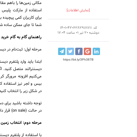
مکانی زمین‌ها را باهم مقا
استفاده از مارکت پلیس 
[نمایش اطلاعات]
برای کاربران کمی پیچیده ب
شما تا جای ممکن ساده شو
کد: 140104206282918711
دوشنبه 20 تیر 01 ساعت 17:04
راهنمای گام به گام خرید 
مرحله اول: ثبت‌نام در دیسن
https://bit.ly/3Ph387B
ابتدا باید وارد پلتفرم د
دیسنترالند متصل کنید. اگ
می‌کنیم افزونه مرورگر کر
در شکل زیر را انتخاب کنید
توجه داشته باشید برای دس
در حالت (on sale) قرار داشته باشند.
مرحله دوم: انتخاب زمین د
با استفاده از پلتفرم دیس