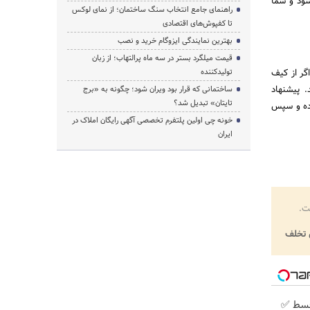
ام می‌شود و شما
راهنمای جامع انتخاب سنگ ساختمان؛ از نمای لوکس
تا کفپوش‌های اقتصادی
بهترین نمایندگی ایزوگام خرید و نصب
قیمت میلگرد بستر در سه ماه پرالتهاب؛ از زبان
واهد بود. اگر از کیف
تولیدکننده
را مشاهده کنید. پیشنهاد
ساختمانی که قرار بود ویران شود؛ چگونه به «برج
تایتان» تبدیل شد؟
اده و سپس
خونه چی اولین پلتفرم تخصصی آگهی رایگان املاک در
ایران
ت.
تخلف
پیش پرداخت در 4 قسط ✅