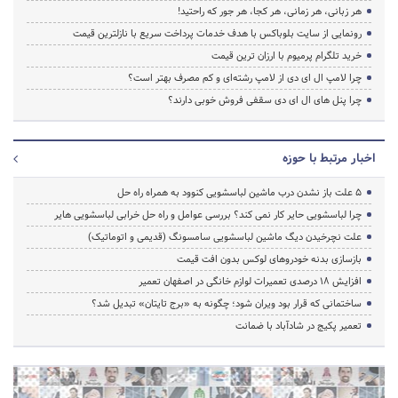
هر زبانی، هر زمانی، هر کجا، هر جور که راحتید!
رونمایی از سایت بلوباکس با هدف خدمات پرداخت سریع با نازلترین قیمت
خرید تلگرام پرمیوم با ارزان ترین قیمت
چرا لامپ ال ای دی از لامپ رشته‌ای و کم مصرف بهتر است؟
چرا پنل های ال ای دی سقفی فروش خوبی دارند؟
اخبار مرتبط با حوزه
5 علت باز نشدن درب ماشین لباسشویی کنوود به همراه راه حل
چرا لباسشویی حایر کار نمی کند؟ بررسی عوامل و راه حل خرابی لباسشویی هایر
علت نچرخیدن دیگ ماشین لباسشویی سامسونگ (قدیمی و اتوماتیک)
بازسازی بدنه خودروهای لوکس بدون افت قیمت
افزایش ۱۸ درصدی تعمیرات لوازم خانگی در اصفهان تعمیر
ساختمانی که قرار بود ویران شود؛ چگونه به «برج تایتان» تبدیل شد؟
تعمیر پکیج در شادآباد با ضمانت