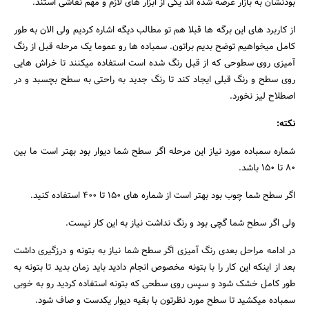
بودنشان به بازار عرضه شده اند یکی از ابزار های لازم و مهم نقاشی استند.
از کاربرد های این برگه ها قبلا هم تو مطالب دیگه اشاره کردیم ولی الان به طور
کامل میخواهیم توضح بدیم براتون. سمباده ها رو عموما یک مرحله قبل از رنگ
آمیزی روی سطوحی که از قبل رنگ شده است استفاده میکنند تا خراش هایی
روی سطح و رنگ قبلی ایجاد کند تا رنگ جدید به راحتی به سطح بچسبد و در
اصطلاح لیز نخورد.
نکته:
شماره سمباده مورد نیاز این مرحله اگر سطح شما دیوار بود بهتر است ما بین
80 تا 150 باشد.
اگر سطح شما چوب بود بهتر است از شماره های 150 تا 400 استفاده کنید.
ولی اگر سطح شما گچی بود و رنگ نداشت نیاز به این کار نیست.
در ادامه مراحل بعدی رنگ آمیزی اگر سطح شما نیاز به بتونه و درزگیری داشت
جستجو
بعد از اینکه این کار را با بتونه مخصوص انجام دادید باید زمان بدید تا بتونه به
طور کامل خشک شود و سپس روی سطحی که بتونه استفاده کردید رو به خوبی
سمباده میکشید تا سطح مورد نظرتون با بقیه دیوار یکدست و صاف شود.