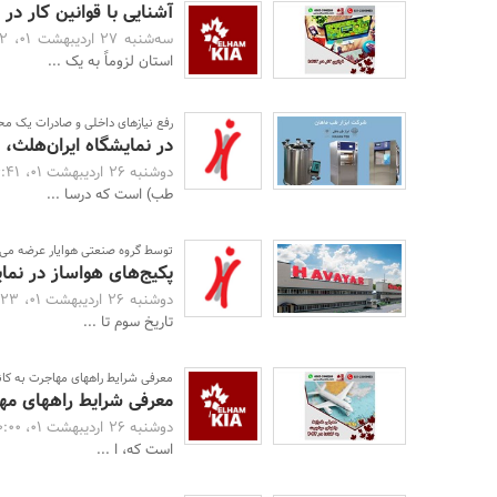
آشنایی با قوانین کار در ک
سه‌شنبه 27 اردیبهشت 01، 09:22 -
استان لزوماً به یک ...
رفع نیازهای داخلی و صادرات یک م
در نمایشگاه ایران‌هلث
دوشنبه 26 اردیبهشت 01، 16:41 -
طب) است که درسا ...
توسط گروه صنعتی هوایار عرضه می
پکیج‌های هواساز در نمای
دوشنبه 26 اردیبهشت 01، 16:23 -
تاریخ سوم تا ...
معرفی شرایط راههای مهاجرت به کانادا د
معرفی شرایط راههای مهاجرت
دوشنبه 26 اردیبهشت 01، 10:00 -
است که، ا ...