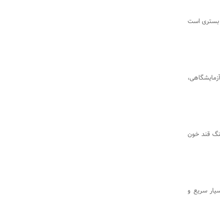
و بستری است
آزمایشگاهی،
ای مانیتورینگ قند خون
یار سریع و