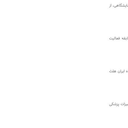
ایشگاهی، از
امل شرکت تپش طب پارس با 17 سال سابقه فعالیت
ه ایران هلث
هیزات پزشکی