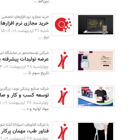
بین‌الم ...
خرید مجازی نرم افزارهای تخصصی
خرید مجازی نرم افزاره
شنبه 31 اردیبهشت 01، 15:08 -
نرم‌ ...
شرکتی توسعه‌محور در نمایشگاه ایر
عرضه تولیدات پیشرفته 
چهارشنبه 28 اردیبهشت 01، 16:53 -
تاریخ سوم تا ...
شرکت صنایع پزشکی نوید؛ بزرگترین ت
توسعه کسب و کار و صاد
چهارشنبه 28 اردیبهشت 01، 16:45 -
مواد اولیه و د ...
با شرکت فناورطب اسپادانا آشنا شوی
فناور طب،‌ مهمان پرکار 
چهارشنبه 28 اردیبهشت 01، 16:31 -