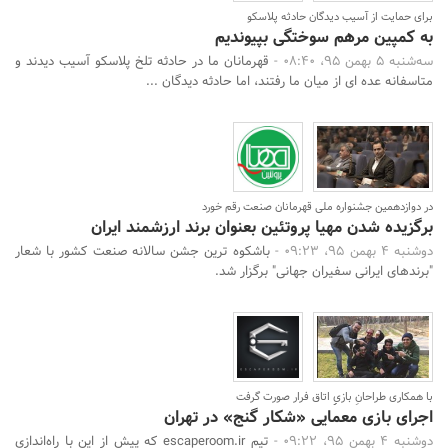
برای حمایت از آسیب دیدگان حادثه پلاسکو
به کمپین مرهم سوختگی بپیوندیم
سه‌شنبه 5 بهمن 95، 08:40 -
قهرمانان ما در حادثه تلخ پلاسکو آسیب دیدند و
متاسفانه عده ای از میان ما رفتند، اما حادثه دیدگان ...
در دوازدهمین جشنواره ملی قهرمانان صنعت رقم خورد
برگزیده شدن مهیا پروتئین بعنوان برند ارزشمند ایران
دوشنبه 4 بهمن 95، 09:23 -
باشکوه ترین جشن سالانه صنعت کشور با شعار
"برندهای ایرانی سفیران جهانی" برگزار شد.
با همکاری طراحانِ بازیِِِ اتاق فرار صورت گرفت
اجرای بازی معمایی «شکار گنج» در تهران
دوشنبه 4 بهمن 95، 09:22 -
تیم escaperoom.ir که پیش از این با راه‌اندازی