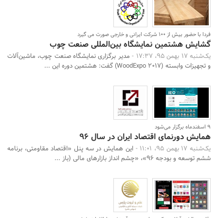
فردا با حضور بیش از 100 شرکت ایرانی و خارجی صورت می گیرد
گشایش هشتمین نمایشگاه بین‌المللی صنعت چوب
یک‌شنبه 17 بهمن 95، 17:37 -
مدیر برگزاری نمایشگاه صنعت چوب، ماشین‌آلات
و تجهیزات وابسته (WoodExpo 2017) گفت: هشتمین دوره این ...
9 اسفندماه برگزار می‌شود
همایش دورنمای اقتصاد ایران در سال 96
یک‌شنبه 17 بهمن 95، 11:01 -
این همایش در سه پنل «اقتصاد مقاومتی، برنامه
ششم توسعه و بودجه 96»، «چشم انداز بازارهای مالی (باز ...