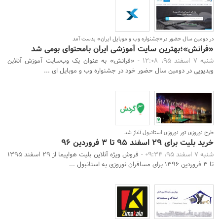
در دومین سال حضور در«جشنواره وب و موبایل ایران» بدست آمد
«فرانش»؛بهترین سایت آموزشی ایران بامحتوای بومی شد
شنبه 7 اسفند 95، 12:08 -
«فرانش» به عنوان یک وب‌سایت آموزش آنلاین
ویدیویی در دومین سال حضور خود در جشنواره وب و موبایل ای ...
طرح نوروزی تور نوروزی استانبول آغاز شد
خرید بلیت برای 29 اسفند ۹۵ تا 3 فروردین 96
شنبه 7 اسفند 95، 09:34 -
فروش ویژه آنلاین بلیت هواپیما از 29 اسفند ۱۳۹۵
تا 3 فروردین 1396 برای مسافران نوروزی به استانبول ...