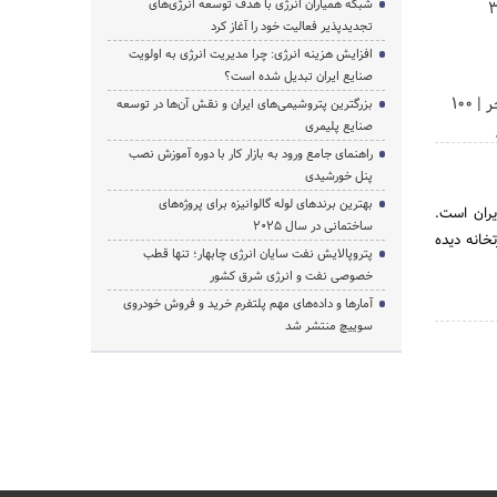
شبکه همیاران انرژی با هدف توسعه انرژی‌های
زخم و بخیه داری؟؟ 3
تجدیدپذیر فعالیت خود را آغاز کرد
افزایش هزینه انرژی: چرا مدیریت انرژی به اولویت
صنایع ایران تبدیل شده است؟
تتر میخوای؟ از آبان‌تتر بخر | 100
بزرگترین پتروشیمی‌های ایران و نقش آن‌ها در توسعه
صنایع پلیمری
راهنمای جامع ورود به بازار کار با دوره آموزش نصب
پنل خورشیدی
بهترین برندهای لوله گالوانیزه برای پروژه‌های
 نفت ایران است.
ساختمانی در سال ۲۰۲۵
جموعه این وزارتخانه دیده
پتروپالایش نفت سایان انرژی چابهار؛ تنها قطب
خصوصی نفت و انرژی شرق کشور
آمارها و داده‌های مهم پلتفرم خرید و فروش خودروی
سوییچ منتشر شد