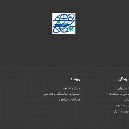
زندگی
رویداد
و زیبایی
حراج و تخفیف
اسی و موفقیت
جشنواره، نمایشگاه و همایش
باس
مسابقه و فراخوان
 و تفریح
یون و منزل