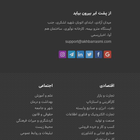
از پشت ابر بیرون بیاید
میدان آزادی، ابتدای اتوبان شهید لشکری، جنب
ایستگاه مترو بیمه، کارخانه نوآوری، ساختمان هم
آوا، اخباررسمی
support@akhbarrasmi.com
اقتصادی
اجتماعی
تجارت و بازار
علم و آموزش
کارآفرینی و استارتاپ
بهداشت و درمان
نفت، انرژی و صنایع وابسته
شهر و جامعه
تجارت الکترونیک و فناوری اطلاعات
حقوقی و قانون
صنعت و تولید
گردشگری و میراث فرهنگی
کسب و کار و خرده فروشی
محیط زیست
صنایع غذایی و کشاورزی
تبلیغات و روابط عمومی
کار و استخدام