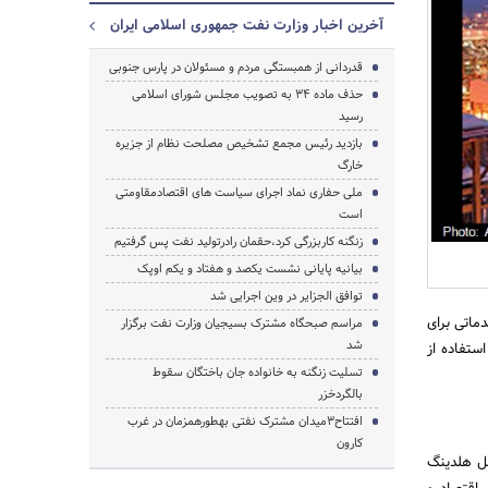
آخرین اخبار وزارت نفت جمهوری اسلامی ایران
قدردانی از همبستگی مردم و مسئولان در پارس جنوبی
حذف ماده 34 به تصویب مجلس شورای اسلامی
رسید
جستجو
بازدید رئیس مجمع تشخیص مصلحت نظام از جزیره
خارگ
ملی حفاری نماد اجرای سیاست های اقتصادمقاومتی
است
زنگنه کاربزرگی کرد،حق‎مان رادرتولید نفت پس گرفتیم
بیانیه پایانی نشست یکصد و هفتاد و یکم اوپک
توافق الجزایر در وین اجرایی شد
 مذاکرات مقدماتی برای
مراسم صبحگاه مشترک بسیجیان وزارت نفت برگزار
شد
ستفاده از
تسلیت زنگنه به خانواده جان باختگان سقوط
بالگردخزر
افتتاح3میدان مشترک نفتی به‎طورهمزمان در غرب
کارون
یل هلدینگ