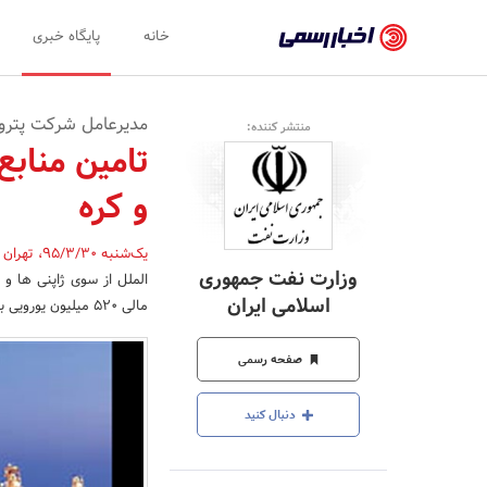
اخبار
خانه
پایگاه خبری
رسمی
-
مدیرعامل شرکت پتروش
منتشر کننده:
اخبار
تامین منابع
تایید
و کره
شده
شرکت‌ها،
یک‌شنبه 95/3/30
،
تهران
وزارت نفت جمهوری
الملل از سوی ژاپنی ها و
سازمان‌ها
اسلامی ایران
مالی 520 میلیون یورویی به شکل کوتاه مدت خبر داد.
و
صفحه رسمی
روابط
عمومی‌ها
دنبال کنید