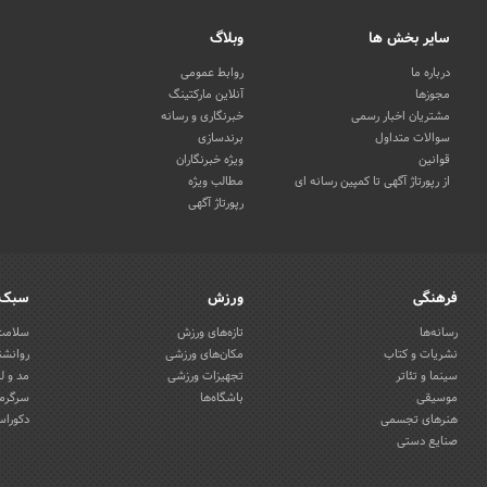
سایر بخش ها
وبلاگ
درباره ما
روابط عمومی
مجوزها
آنلاین مارکتینگ
مشتریان اخبار رسمی
خبرنگاری و رسانه
سوالات متداول
برندسازی
قوانین
ویژه خبرنگاران
از رپورتاژ آگهی تا کمپین رسانه ای
مطالب ویژه
رپورتاژ آگهی
فرهنگی
ورزش
سبک 
رسانه‌ها
تازه‌های ورزش
سلامت 
نشریات و کتاب
مکان‌های ورزشی
روانشن
سینما و تئاتر
تجهیزات ورزشی
مد و ل
موسیقی
باشگاه‌ها
سرگرمی
هنرهای تجسمی
دکوراس
صنایع دستی