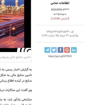
اطلاعات تماس
02161651-0*****
in**@mop.ir
[نمایش اطلاعات]
کد: 1395033057615430
یک‌شنبه 30 خرداد 95 ساعت 11:38
تامین منابع مالی پتروشیم
https://goo.gl/hfY5ES
تامین منابع مالی به شکل
منابع در آینده اطلاع رسان
وی گفت: این مذاکرات درباره رقمی حدود 520 میلیون یورو و از 
مشایخی یادآور شد: به من