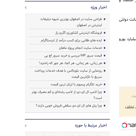
 اقتصاد و
اخبار ویژه
نت دولتی
طراحی سایت در اصفهان بهترین شیوه تبلیغات
اینترنتی در اصفهان
فروشگاه اینترنتی کشاورزی اگری راز
روشیمی بین الملل تصریح کرد:در مقطع کنونی خط اعتباری کره جنوبی با ایران به مبلغ 13 میلیارد یورو
ایده های طلایی برای کسب درآمد از اینستاگرام
خدمات سایت انجام پروژه ماهان
قیمت سرور HP/بررسی و خرید سرور اچ پی
هر زبانی، هر زمانی، هر کجا، هر جور که راحتید!
رونمایی از سایت بلوباکس با هدف خدمات پرداخت
سریع با نازلترین قیمت
خرید تلگرام پرمیوم با ارزان ترین قیمت
چرا لامپ ال ای دی از لامپ رشته‌ای و کم مصرف بهتر
ت.
است؟
چرا پنل های ال ای دی سقفی فروش خوبی دارند؟
تخلف
اخبار مرتبط با حوزه