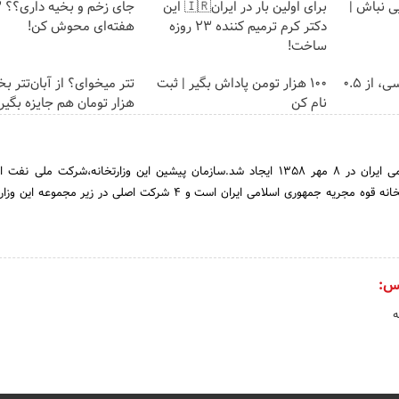
یی نباش |
برای اولین بار در ایران🇮🇷 این
جای 
دکتر کرم ترمیم کننده 23 روزه
هفته‌ای محوش کن!
ساخت!
خرید شمش پلمپ طلاسی، از ۰.۵
100 هزار تومن پاداش بگیر | ثبت
نام کن
هزار تومان هم جایزه بگیر
وزارت نفت جمهوری اسلامی ایران در 8 مهر 1358 ایجاد شد.سازمان پیشین این وزارتخانه،شرکت ملی
سازمان بالادست این وزارتخانه قوه مجریه جمهوری اسلامی ایران است و 4 شرکت اصلی در زیر م
س:
ه