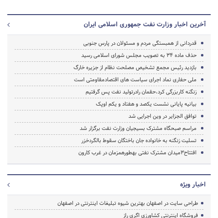
آخرین اخبار وزارت نفت جمهوری اسلامی ایران
قدردانی از همبستگی مردم و مسئولان در پارس جنوبی
حذف ماده 34 به تصویب مجلس شورای اسلامی رسید
بازدید رئیس مجمع تشخیص مصلحت نظام از جزیره خارگ
ملی حفاری نماد اجرای سیاست های اقتصادمقاومتی است
زنگنه کاربزرگی کرد،حق‎مان رادرتولید نفت پس گرفتیم
بیانیه پایانی نشست یکصد و هفتاد و یکم اوپک
توافق الجزایر در وین اجرایی شد
مراسم صبحگاه مشترک بسیجیان وزارت نفت برگزار شد
تسلیت زنگنه به خانواده جان باختگان سقوط بالگردخزر
افتتاح3میدان مشترک نفتی به‎طورهمزمان در غرب کارون
اخبار ویژه
طراحی سایت در اصفهان بهترین شیوه تبلیغات اینترنتی در اصفهان
فروشگاه اینترنتی کشاورزی اگری راز