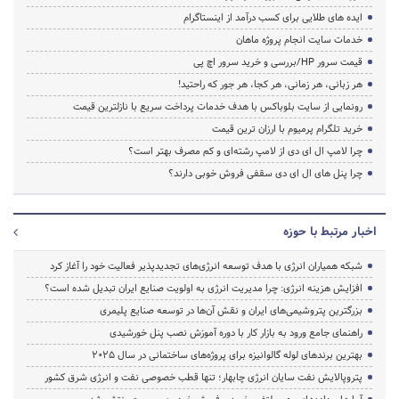
ایده های طلایی برای کسب درآمد از اینستاگرام
خدمات سایت انجام پروژه ماهان
قیمت سرور HP/بررسی و خرید سرور اچ پی
هر زبانی، هر زمانی، هر کجا، هر جور که راحتید!
رونمایی از سایت بلوباکس با هدف خدمات پرداخت سریع با نازلترین قیمت
خرید تلگرام پرمیوم با ارزان ترین قیمت
چرا لامپ ال ای دی از لامپ رشته‌ای و کم مصرف بهتر است؟
چرا پنل های ال ای دی سقفی فروش خوبی دارند؟
اخبار مرتبط با حوزه
شبکه همیاران انرژی با هدف توسعه انرژی‌های تجدیدپذیر فعالیت خود را آغاز کرد
افزایش هزینه انرژی: چرا مدیریت انرژی به اولویت صنایع ایران تبدیل شده است؟
بزرگترین پتروشیمی‌های ایران و نقش آن‌ها در توسعه صنایع پلیمری
راهنمای جامع ورود به بازار کار با دوره آموزش نصب پنل خورشیدی
بهترین برندهای لوله گالوانیزه برای پروژه‌های ساختمانی در سال ۲۰۲۵
پتروپالایش نفت سایان انرژی چابهار؛ تنها قطب خصوصی نفت و انرژی شرق کشور