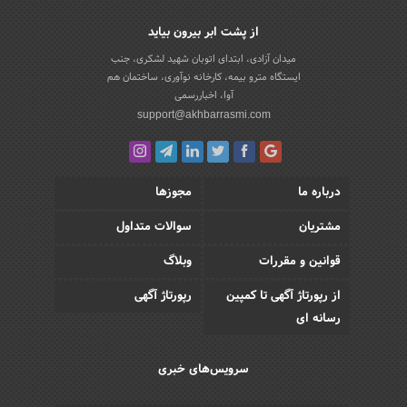
از پشت ابر بیرون بیاید
میدان آزادی، ابتدای اتوبان شهید لشکری، جنب
ایستگاه مترو بیمه، کارخانه نوآوری، ساختمان هم
آوا، اخباررسمی
support@akhbarrasmi.com
درباره ما
مجوزها
مشتریان
سوالات متداول
قوانین و مقررات
وبلاگ
از رپورتاژ آگهی تا کمپین
رپورتاژ آگهی
رسانه ای
سرویس‌های خبری