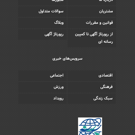
درباره ما
مجوزها
مشتریان
سوالات متداول
قوانین و مقررات
وبلاگ
از رپورتاژ آگهی تا کمپین
رپورتاژ آگهی
رسانه ای
سرویس‌های خبری
اقتصادی
اجتماعی
فرهنگی
ورزش
سبک زندگی
رویداد