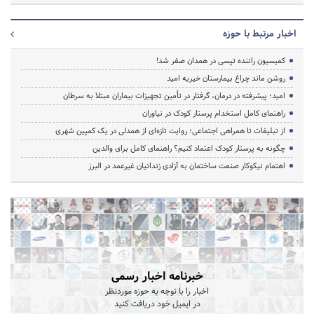
اخبار مرتبط با حوزه
کمیسیون راننده تپسی در همدان صفر شد!
روشن ماند چراغ بیمارستان خیریه امید
امید؛ پیشرفته در درمان، گرفتار در تأمین تجهیزات بیماران مبتلا به سرطان
راهنمای کامل استخدام پرستار کودک در نیاوران
از تبلیغات تا همراهی اجتماعی؛ روایت تازه‌ای از همدلی در یک کمپین شهری
چگونه به پرستار کودک اعتماد کنیم؟ راهنمای کامل برای والدین
اهتمام نیکوکار صنعت ساختمان به آزادی زندانیان غیرعمد در البرز
خبرنامه اخبار رسمی
اخبار را با توجه به حوزه موردنظر
در ایمیل خود دریافت کنید