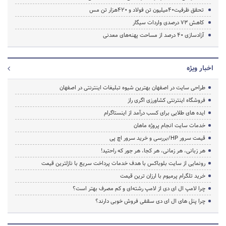
تحقق ظرفیت40میلیون تن فولاد و 420هزار تن مس
کاهش 73 درصدی واردات سیگار
آزادسازی 40 درصد از مساحت پهنه‌های معدنی
اخبار ویژه
طراحی سایت در اصفهان بهترین شیوه تبلیغات اینترنتی در اصفهان
فروشگاه اینترنتی کشاورزی اگری راز
ایده های طلایی برای کسب درآمد از اینستاگرام
خدمات سایت انجام پروژه ماهان
قیمت سرور HP/بررسی و خرید سرور اچ پی
هر زبانی، هر زمانی، هر کجا، هر جور که راحتید!
رونمایی از سایت بلوباکس با هدف خدمات پرداخت سریع با نازلترین قیمت
خرید تلگرام پرمیوم با ارزان ترین قیمت
چرا لامپ ال ای دی از لامپ رشته‌ای و کم مصرف بهتر است؟
چرا پنل های ال ای دی سقفی فروش خوبی دارند؟