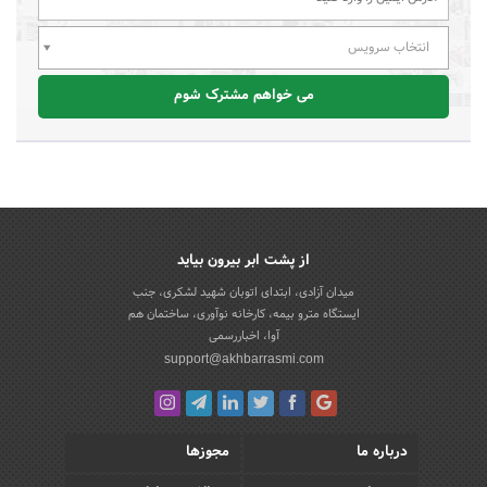
انتخاب سرویس
می خواهم مشترک شوم
از پشت ابر بیرون بیاید
میدان آزادی، ابتدای اتوبان شهید لشکری، جنب
ایستگاه مترو بیمه، کارخانه نوآوری، ساختمان هم
آوا، اخباررسمی
support@akhbarrasmi.com
درباره ما
مجوزها