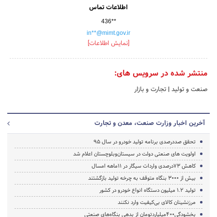
اطلاعات تماس
436**
in**@mimt.gov.ir
[نمایش اطلاعات]
منتشر شده در سرویس های:
صنعت و تولید
|
تجارت و بازار
آخرین اخبار وزارت صنعت، معدن و تجارت
تحقق صددرصدی برنامه تولید خودرو در سال 95
اولویت های صنعتی دولت در سیستان‌وبلوچستان اعلام شد
کاهش 73درصدی واردات سیگار در 11ماهه امسال
بیش از 3000 بنگاه متوقف به چرخه تولید بازگشتند
تولید 1.2 میلیون دستگاه انواع خودرو در کشور
مرزنشینان کالای بی‌کیفیت وارد نکنند
بخشودگی400میلیاردتومان از بدهی بنگاه‌های صنعتی