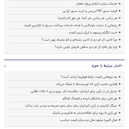
خدمات سایت انجام پروژه ماهان
قیمت سرور HP/بررسی و خرید سرور اچ پی
هر زبانی، هر زمانی، هر کجا، هر جور که راحتید!
رونمایی از سایت بلوباکس با هدف خدمات پرداخت سریع با نازلترین قیمت
خرید تلگرام پرمیوم با ارزان ترین قیمت
چرا لامپ ال ای دی از لامپ رشته‌ای و کم مصرف بهتر است؟
چرا پنل های ال ای دی سقفی فروش خوبی دارند؟
اخبار مرتبط با حوزه
چه روزهایی قیمت بلیط هواپیما ارزانتر است؟
قوانین عجیب ژاپن که توریست‌ها را شوکه می‌کند
تبدیل ارز در ژاپن برای ایرانیان: مقایسه دلار، یورو و ین + نکات طلایی
تور ژاپن برای عاشقان انیمه و فرهنگ اوتاکو
سیگار کشیدن در ژاپن |ایرانیان برای سفر بدون جریمه و دردسر باید بدانند
تور ژاپن ۵ روزه برای علاقه‌مندان به فناوری و رباتیک
هتل المپیا مشهد هتل دو ستاره قیمت مناسب