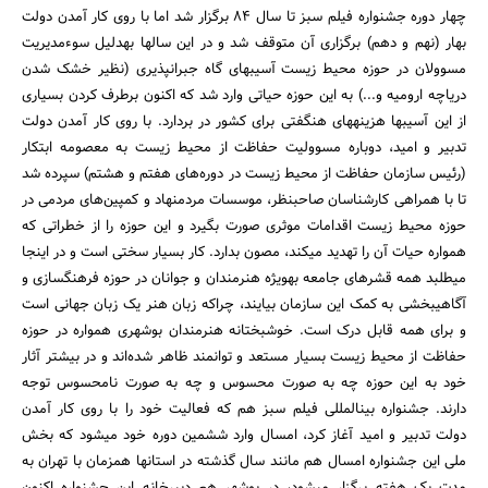
چهار دوره جشنواره فیلم سبز تا سال 84 برگزار شد اما با روی کار آمدن دولت
بهار (نهم و دهم) برگزاری آن متوقف شد و در این سال‎ها به‎دلیل سوءمدیریت
مسوولان در حوزه محیط زیست آسیب‎های گاه جبران‎پذیری (نظیر خشک شدن
دریاچه ارومیه و...) به این حوزه حیاتی وارد شد که اکنون برطرف کردن بسیاری
از این آسیب‎ها هزینه‎های هنگفتی برای کشور در بردارد. با روی کار آمدن دولت
تدبیر و امید، دوباره مسوولیت حفاظت از محیط زیست به معصومه ابتکار
(رئیس سازمان حفاظت از محیط زیست در دوره‌های هفتم و هشتم) سپرده شد
تا با همراهی کارشناسان صاحب‎نظر، موسسات مردم‎نهاد و کمپین‏‌های مردمی در
حوزه محیط زیست اقدامات موثری صورت بگیرد و این حوزه را از خطراتی که
همواره حیات آن را تهدید می‎کند، مصون بدارد. کار بسیار سختی است و در اینجا
می‎طلبد همه قشرهای جامعه به‎ویژه هنرمندان و جوانان در حوزه فرهنگ‎سازی و
آگاهی‎بخشی به کمک این سازمان بیایند، چراکه زبان هنر یک زبان جهانی است
و برای همه قابل درک است. خوشبختانه هنرمندان بوشهری همواره در حوزه
حفاظت از محیط زیست بسیار مستعد و توانمند ظاهر شده‌‏اند و در بیشتر آثار
خود به این حوزه چه به صورت محسوس و چه به صورت نامحسوس توجه
دارند. جشنواره بین‎المللی فیلم سبز هم که فعالیت خود را با روی کار آمدن
جستجو
دولت تدبیر و امید آغاز کرد، امسال وارد ششمین دوره خود می‎شود که بخش
ملی این جشنواره امسال هم مانند سال گذشته در استان‎ها همزمان با تهران به