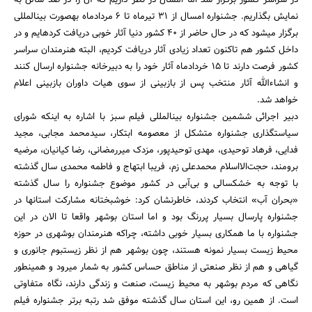
در سراسر کشور برگزار شد اما امسال در نظر داریم که آن را در صد سالن به
نمایش بگذاریم. جشنواره امسال از 31 تیرماه تا 6 مردادماه به‎صورت بین‎المللی
برگزار می‎شود که در حال حاضر از 40 کشور دنیا آثار خوبی دریافت کرده‎ایم و در
داخل کشور هم تاکنون تعداد زیادی آثار دریافت کردیم، البته هنرمندان سراسر
کشور فرصت دارند تا 15 خردادماه آثار خود را به دبیرخانه جشنواره ارسال کنند
و ان‎شاءالله آثار منتخب پس از بازبینی از سوی هیات داوران بازبینی اعلام
خواهد شد.
دبیر اجرائی ششمین جشنواره بین‎المللی فیلم سبز با اشاره به این‏که شورای
سیاستگذاری جشنواره متشکل از معصومه ابتکار، سیدمحمد مجابی، مجید
فدایی، فرهاد توحیدی، مهدی توحید‎پور، مزدک میررمضانی، رضا کیانیان، مرضیه
برومند، حجت‌الااسلام محمدعلی زم، فریبا ابتهاج و فاطمه محمدی سال گذشته
با توجه به خشکسالی و بی‌آبی در کشور موضوع جشنواره را سال گذشته
«بحران آب» انتخاب کردند، خاطرنشان کرد: خوشبختانه مشارکت استان‎ها در
جشنواره پارسال بسیار پررنگ بود و اما استان بوشهر واقعا تا الان در این
جشنواره با ما همکاری بسیار خوبی داشته، چراکه هنرمندان بوشهری در حوزه
محیط زیست بسیار نمونه هستند، چون بوشهر هم از نظر زیست‎بوم جانوری و
گیاهی و هم از نظر صنعتی از مناطق حساس کشور به شمار می‎رود و همین‏طور
نگاهی که مردم بوشهر به محیط زیست، صنعت و زندگی دارند، نگاه متفاوتی
است. از همین رو، این استان سال گذشته موفق شد رتبه برتر جشنواره فیلم