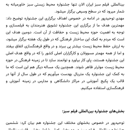
بین‎المللی فیلم سبز ایران الان تنها جشنواره محیط زیستی سبز خاورمیانه به
شمار می‎رود که در سطح وسیعی برگزار می‎شود.
مهدی توحیدپور در ادامه در خصوص اهداف برگزاری این جشنواره توضیح داد:
مهم‎ترین هدف ما از برگزاری این جشنواره تشویق هنرمندان به فیلمسازی و
توجه به اهمیت حوزه محیط زیست و حفاظت از آن است. دومین هدف این
است که مردم به کمک این ساختار فرهنگی که در طول یک هفته برگزار می‎شود،
به ارزش حفظ محیط زیست بیشتر پی ببرند و در واقع فرهنگ‎سازی اتفاق بیفتد
و اما از همه مهم‏تر مسوولان و کارگزاران اصلی کشور را که در واقع هدف اصلی
این جشنواره هستند، پای کار بیاورد و توانمند سازد تا در زمینه فرهنگی در حوزه
محیط زیست موثرتر ظاهر شوند. همچنین یک مساله دیگر هم این است که ما
به کمک این جشنواره یک متریال به‏دست می‎آوریم که در طول سال از آنها در
قالب یک پکیج آموزشی در مراکز دانشگاهی و مدارس در زمینه آموزش و
فرهنگ‎سازی استفاده می‎کنیم.
بخش‌های جشنواره بین‌المللی فیلم سبز:
توحیدپور در خصوص بخش‎های مختلف این جشنواره هم بیان کرد: ششمین