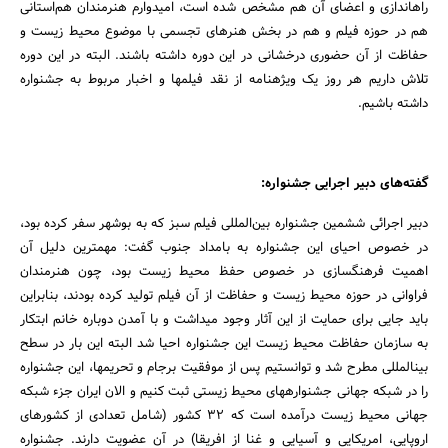
راه‎اندازی و اعضای آن هم مشخص شده است، امیدوارم هنرمندان هم‌استانی
هم در حوزه فیلم و هم در بخش هنرهای تجسمی با موضوع محیط زیست و
حفاظت از آن حضوری درخشانی در این دوره داشته باشند. البته در این دوره
تلاش داریم هر روز یک ویژه‎نامه از نقد فیلم‎ها و اخبار مربوط به جشنواره
داشته باشیم.
گفته‌های دبیر اجرایی جشنواره:
دبیر اجرائی ششمین جشنواره بین‌المللی فیلم سبز که به بوشهر سفر کرده بود،
در خصوص احیای این جشنواره به بامداد جنوب گفت: مهم‏ترین دلیل آن
اهمیت فرهنگ‎سازی در خصوص حفظ محیط زیست بود، چون هنرمندان
فراوانی در حوزه محیط زیست و حفاظت از آن فیلم تولید کرده بودند، بنابراین
باید جایی برای حمایت از این آثار وجود می‎داشت و با آمدن دوباره خانم ابتکار
به سازمان حفاظت محیط زیست این جشنواره احیا شد البته این بار در سطح
بین‎المللی مطرح شد و توانستیم پس از موفقیت برجام و تحریم‎ها، این جشنواره
را در شبکه جهانی جشنواره‎های محیط زیستی ثبت کنیم و الان ایران جزء شبکه
جهانی محیط زیست درآمده است که 32 کشور (شامل تعدادی از کشورهای
اروپایی، امریکایی و آسیایی و غنا از افریقا) در آن عضویت دارند. جشنواره