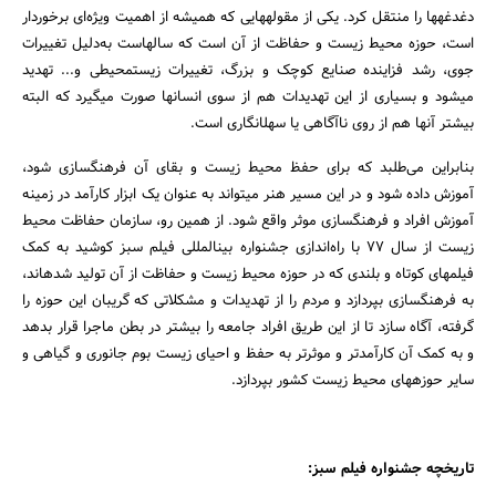
دغدغه‎ها را منتقل کرد. یکی از مقوله‎هایی که همیشه از اهمیت ویژه‌ای برخوردار
است، حوزه محیط زیست و حفاظت از آن است که سال‎هاست به‌دلیل تغییرات
جوی، رشد فزاینده صنایع کوچک و بزرگ، تغییرات زیست‎محیطی و... تهدید
می‎شود و بسیاری از این تهدیدات هم از سوی انسان‎ها صورت می‎گیرد که البته
بیشتر آنها هم از روی ناآگاهی یا سهل‎انگاری است.
بنابراین می‏‌طلبد که برای حفظ محیط زیست و بقای آن فرهنگ‎سازی شود،
آموزش داده شود و در این مسیر هنر می‏‎تواند به ‏عنوان یک ابزار کارآمد در زمینه
آموزش افراد و فرهنگ‎سازی موثر واقع شود. از همین رو، سازمان حفاظت محیط
زیست از سال 77 با راه‏‌اندازی جشنواره بین‎المللی فیلم سبز کوشید به کمک
فیلم‏های کوتاه و بلندی که در حوزه محیط زیست و حفاظت از آن تولید شده‎اند،
به فرهنگ‎سازی بپردازد و مردم را از تهدیدات و مشکلاتی که گریبان این حوزه را
گرفته، آگاه سازد تا از این طریق افراد جامعه را بیشتر در بطن ماجرا قرار بدهد
و به کمک آن کارآمدتر و موثرتر به حفظ و احیای زیست بوم جانوری و گیاهی و
سایر حوزه‎های محیط زیست کشور بپردازد.
تاریخچه جشنواره فیلم سبز: