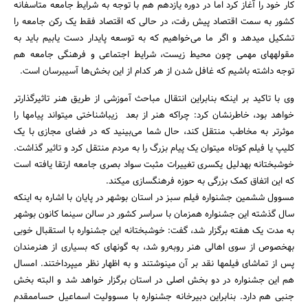
کار خود را آغاز کرد اما در دوره یازدهم هم با توجه به شرایط جامعه متاسفانه
کشور به سمت اقتصاد پیش رفت، در حالی که اقتصاد فقط یک رکن جامعه را
تشکیل می‎دهد و اگر ما می‌خواهیم که به توسعه پایدار دست یابیم باید به
مقوله‎های مهمی چون محیط زیست، شرایط اجتماعی و فرهنگی جامعه هم
توجه داشته باشیم که غافل شدن از هر کدام از این بخش‌ها آسیب‎رسان است.
وی با تاکید بر این‎که بنابراین انتقال مباحث آموزشی از طریق هنر تاثیرگذارتر
خواهد بود، خاطرنشان کرد: چراکه هنر از بعد زیباشناختی می‎تواند پیام‎ها را
موثرتر به مخاطب منتقل کند، حال شما می‌بینید که در فضای مجازی با یک
کلیپ یا فیلم کوتاه می‎توان یک پیام بزرگ را به مردم منتقل کرد و تاثیر گذاشت.
خوشبختانه به‎دلیل یک‎سری تغییرات مثبت سواد بصری جامعه ارتقا یافته است
که این اتفاق کمک بزرگی به حوزه فرهنگ‎سازی می‎کند.
مسوول ششمین جشنواره فیلم سبز در استان بوشهر در پایان با اشاره به این‎که
سال گذشته این جشنواره همزمان با سراسر کشور در سالن سینما کانون بوشهر
به مدت یک هفته برگزار شد، گفت: خوشبختانه این جشنواره با استقبال خوبی
به‎خصوص از سوی اهالی هنر روبه‎‌رو شد، به گونه‏ای که بسیاری از هنرمندان
پس از تماشای فیلم‎ها نقد بر آن می‎نوشتند و به اظهار نظر می‎پرداختند. امسال
هم این جشنواره در دو بخش اصلی در استان برگزار خواهد شد و البته بخش
جنبی هم دارد. بنابراین دبیرخانه جشنواره با مسوولیت اسماعیل حسام‎مقدم