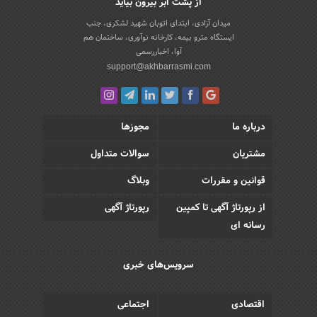
از پشت ابر بیرون بیاید
میدان آزادی، ابتدای اتوبان شهید لشکری، جنب
ایستگاه مترو بیمه، کارخانه نوآوری، ساختمان هم
آوا، اخباررسمی
support@akhbarrasmi.com
درباره ما
مجوزها
مشتریان
سوالات متداول
قوانین و مقررات
وبلاگ
از رپورتاژ آگهی تا کمپین
رپورتاژ آگهی
رسانه ای
سرویس‌های خبری
اقتصادی
اجتماعی