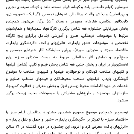
جشنواره بین‎المللی فیلم سبز در دو بخش اصلی شامل بخش رقابت بین‎المللی
سینمایی (فیلم داستانی بلند و کوتاه، فیلم مستند بلند و کوتاه، سینمای تجربی
و پویانمایی) و بخش رقابت بین‎المللی هنرهای تجسمی (گرافیک، تصویرسازی،
کاریکاتور، عکاسی، هنرهای مفهومی و ویدئو آرت) برگزار می‏‌شود. همچنین
بخش غیررقابتی جشنواره هم شامل برگزاری کارگاه‎ها، سمینارها و همایش‏های
مرتبط با موضوعات فرهنگی، هنری و آموزشی (شامل برگزاری پنج کارگاه
تخصصی با موضوعات «شهر پایدار»، «انرژی‎های پاک»، «گردشگری پایدار»،
«اقتصاد سبز» و «دیزاین سبز»)، برپایی نمایشگاه آثار هنرهای تجسمی و
جمع‌آوری و نمایش آثار بین‎المللی مربوط به مبحث «دیزاین سبز» برای
نخستین‌بار در ایران و بخش جنبی هم شامل پخش فیلم و کلیپ (شامل فیلم‏ها
و کلیپ‎های منتخب کودکان و نوجوانان، فیلم‎ها و کلیپ‎های منتخب با موضوع
گردشگری پایدار، فیلم‎های منتخب محیط‎بانان و فیلم‎های منتخب صنایع و
خدمات در مورد اقدامات محیط زیستی آنها) و بخش معرفی و فعالیت کمپین‎ها،
سازمان‎های مردم‎نهاد و طرح‎‌های مشارکتی با موضوعات محیط زیست برگزار
می‎شود.
توحیدپور همچنین موضوع محوری ششمین جشنواره بین‎المللی فیلم سبز را
«اقتصاد سبز» با تمرکز بر «گردشگری پایدار»، «شهر و حمل و نقل پایدار» و
«انرژی‎های پاک» معرفی کرد و افزود: این جشنواره در دوره گذشته در 71 سالن