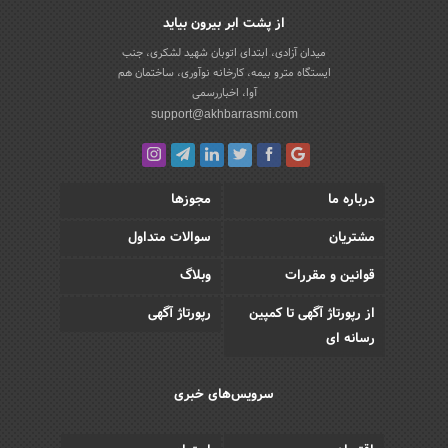
از پشت ابر بیرون بیاید
میدان آزادی، ابتدای اتوبان شهید لشکری، جنب
ایستگاه مترو بیمه، کارخانه نوآوری، ساختمان هم
آوا، اخباررسمی
support@akhbarrasmi.com
درباره ما
مجوزها
مشتریان
سوالات متداول
قوانین و مقررات
وبلاگ
از رپورتاژ آگهی تا کمپین
رپورتاژ آگهی
رسانه ای
سرویس‌های خبری