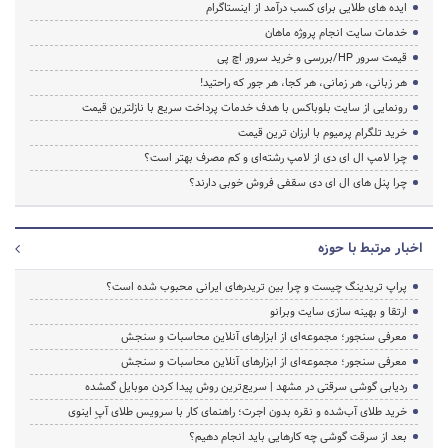
ایده های طلایی برای کسب درآمد از اینستاگرام
خدمات سایت انجام پروژه ماهان
قیمت سرور HP/بررسی و خرید سرور اچ پی
هر زبانی، هر زمانی، هر کجا، هر جور که راحتید!
رونمایی از سایت بلوباکس با هدف خدمات پرداخت سریع با نازلترین قیمت
خرید تلگرام پرمیوم با ارزان ترین قیمت
چرا لامپ ال ای دی از لامپ رشته‌ای و کم مصرف بهتر است؟
چرا پنل های ال ای دی سقفی فروش خوبی دارند؟
اخبار مرتبط با حوزه
پراپ تریدینگ چیست و چرا بین تریدرهای ایرانی محبوب شده است؟
ارتقا و بهینه سازی سایت وبرانو
معرفی سنجور؛ مجموعه‌ای از ابزارهای آنلاین محاسبات و سنجش
معرفی سنجور؛ مجموعه‌ای از ابزارهای آنلاین محاسبات و سنجش
ردیابی گوشی سرقتی در مشهد | سریع‌ترین روش پیدا کردن موبایل گمشده
خرید طلای آب‌شده و نقره بدون اجرت؛ راهنمای کار با سرویس طلای آپِ اینوی
بعد از سرقت گوشی چه کارهایی باید انجام دهیم؟