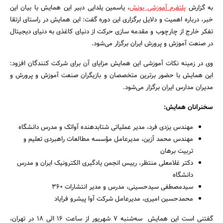
به گزارش
پلتفرم آموزشی یونش
، یاسمین یلدایی دبیر این همایش با بیان این
خبر، درباره اهمیت و دلایل برگزاری این دوره گفت: این همایش در راستای ارتقا
تفکر خارج از چارچوب و مقدمه سازی حرکت از دنیای کاغذی به دنیای دیجیتال
در صنعت آموزش و پرورش ایران برگزار می‌شود.
وی در زمینه نکات آموزشی این همایش مزایای آن برای شرکت کنندگان افزود:
این همایش با حضور برترین متخصصان و بازیگران صنعت آموزش و پرورش و
مدیران مدارس ایران برگزار می‌شود.
جستجو
سخنرانان همایش:
مهندس یزدی فرد، مدیر عملیاتی شتابدهنده آواتک و مدرس دانشگاه
مهندس محمد آزین، مدیرعامل مؤسسه مطالعات راهبردی تعلیم و
تربیت برهان
دکتر غلامعلی منتظر، رییس انجمن یادگیری الکترونیک ایران و مدرس
دانشگاه
سیدمصطفی سیدحسینی، مدرس و مدیر انتشارات 360
محمدحسین امیری، مدیرعامل شرکت آوا پیشرو فرایاد
گفتنی است این همایش سه‌شنبه 7 شهریور از ساعت 16 الی 18 در تهران،