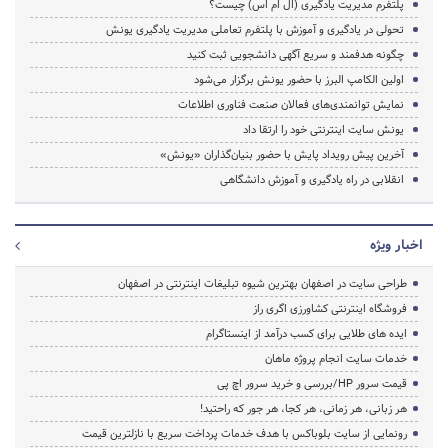
پلتفرم مدیریت یادگیری (ال ام اس) چیست؟
تحولی در یادگیری و آموزش با پلتفرم تعاملی مدیریت یادگیری یونش
چگونه هدفمند و سریع آگهی دانشجویی ثبت کنید
اولین الکامپ البرز با حضور یونش برگزار می‌شود
نمایش توانمندی‌های فعالان صنعت فناوری اطلاعات
یونش سایت اینترنتی خود را ارتقا داد
آخرین پیش رویداد پایش با حضور بنیان‌گذاران «یونش»
انقلابی در راه یادگیری و آموزش دانشگاهی
اخبار ویژه
طراحی سایت در اصفهان بهترین شیوه تبلیغات اینترنتی در اصفهان
فروشگاه اینترنتی کشاورزی اگری راز
ایده های طلایی برای کسب درآمد از اینستاگرام
خدمات سایت انجام پروژه ماهان
قیمت سرور HP/بررسی و خرید سرور اچ پی
هر زبانی، هر زمانی، هر کجا، هر جور که راحتید!
رونمایی از سایت بلوباکس با هدف خدمات پرداخت سریع با نازلترین قیمت