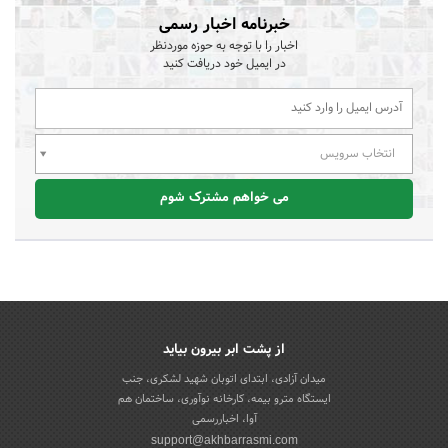
خبرنامه اخبار رسمی
اخبار را با توجه به حوزه موردنظر
در ایمیل خود دریافت کنید
انتخاب سرویس
می خواهم مشترک شوم
از پشت ابر بیرون بیاید
میدان آزادی، ابتدای اتوبان شهید لشکری، جنب
ایستگاه مترو بیمه، کارخانه نوآوری، ساختمان هم
آوا، اخباررسمی
support@akhbarrasmi.com