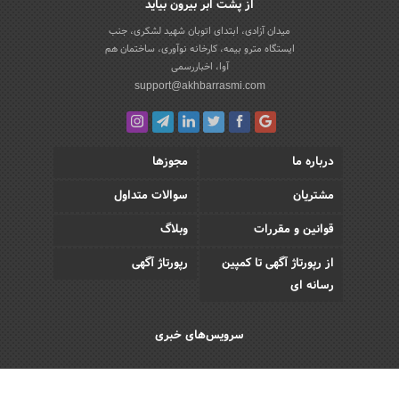
از پشت ابر بیرون بیاید
میدان آزادی، ابتدای اتوبان شهید لشکری، جنب
ایستگاه مترو بیمه، کارخانه نوآوری، ساختمان هم
آوا، اخباررسمی
support@akhbarrasmi.com
درباره ما
مجوزها
مشتریان
سوالات متداول
قوانین و مقررات
وبلاگ
از رپورتاژ آگهی تا کمپین
رپورتاژ آگهی
رسانه ای
سرویس‌های خبری
اقتصادی
اجتماعی