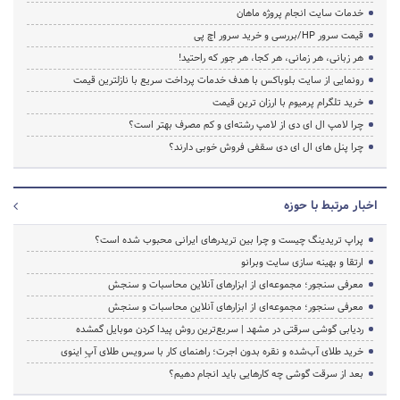
خدمات سایت انجام پروژه ماهان
قیمت سرور HP/بررسی و خرید سرور اچ پی
هر زبانی، هر زمانی، هر کجا، هر جور که راحتید!
رونمایی از سایت بلوباکس با هدف خدمات پرداخت سریع با نازلترین قیمت
خرید تلگرام پرمیوم با ارزان ترین قیمت
چرا لامپ ال ای دی از لامپ رشته‌ای و کم مصرف بهتر است؟
چرا پنل های ال ای دی سقفی فروش خوبی دارند؟
اخبار مرتبط با حوزه
پراپ تریدینگ چیست و چرا بین تریدرهای ایرانی محبوب شده است؟
ارتقا و بهینه سازی سایت وبرانو
معرفی سنجور؛ مجموعه‌ای از ابزارهای آنلاین محاسبات و سنجش
معرفی سنجور؛ مجموعه‌ای از ابزارهای آنلاین محاسبات و سنجش
ردیابی گوشی سرقتی در مشهد | سریع‌ترین روش پیدا کردن موبایل گمشده
خرید طلای آب‌شده و نقره بدون اجرت؛ راهنمای کار با سرویس طلای آپِ اینوی
بعد از سرقت گوشی چه کارهایی باید انجام دهیم؟