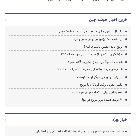
آخرین اخبار خوشه چین
یکسال برنج رایگان در جشنواره عیدانه خوشه‌چین
برداشت مکانیزه‌ی برنج در عصر جدید
برنج باید آبکش باشد یا کته؟
ورزشکاران برنج را از سبد غذایی خود حذف نکنند
عجیب اما واقعی؛ برنج بخورید لاغر شوید
خانم‌های باردار چگونگی مصرف برنج را می دانند؟
با برنج، جای من دیگر اینجا نیست
تغییر نمودار رشد کودکان با برنج
معیارهایی برای انتخاب برنج هر خانواده
10 تولید کننده برتر برنج در جهان
اخبار ویژه
طراحی سایت در اصفهان بهترین شیوه تبلیغات اینترنتی در اصفهان