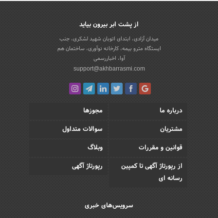
از پشت ابر بیرون بیاید
میدان آزادی، ابتدای اتوبان شهید لشکری، جنب
ایستگاه مترو بیمه، کارخانه نوآوری، ساختمان هم
آوا، اخباررسمی
support@akhbarrasmi.com
درباره ما
مجوزها
مشتریان
سوالات متداول
قوانین و مقررات
وبلاگ
از رپورتاژ آگهی تا کمپین
رپورتاژ آگهی
رسانه ای
سرویس‌های خبری