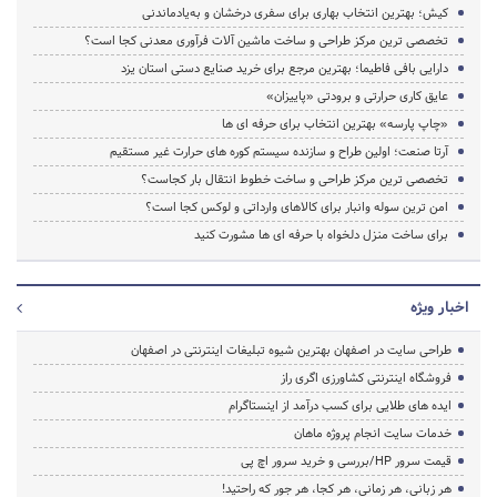
کیش؛ بهترین انتخاب بهاری برای سفری درخشان و به‌یادماندنی
تخصصی ترین مرکز طراحی و ساخت ماشین آلات فرآوری معدنی کجا است؟
دارایی بافی فاطیما؛ بهترین مرجع برای خرید صنایع دستی استان یزد
عایق کاری حرارتی و برودتی «پاییزان»
«چاپ پارسه» بهترین انتخاب برای حرفه ای ها
آرتا صنعت؛ اولین طراح و سازنده سیستم کوره های حرارت غیر مستقیم
تخصصی ترین مرکز طراحی و ساخت خطوط انتقال بار کجاست؟
امن ترین سوله وانبار برای کالاهای وارداتی و لوکس کجا است؟
برای ساخت منزل دلخواه با حرفه ای ها مشورت کنید
اخبار ویژه
طراحی سایت در اصفهان بهترین شیوه تبلیغات اینترنتی در اصفهان
فروشگاه اینترنتی کشاورزی اگری راز
ایده های طلایی برای کسب درآمد از اینستاگرام
خدمات سایت انجام پروژه ماهان
قیمت سرور HP/بررسی و خرید سرور اچ پی
هر زبانی، هر زمانی، هر کجا، هر جور که راحتید!