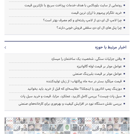
رونمایی از سایت بلوباکس با هدف خدمات پرداخت سریع با نازلترین قیمت
خرید تلگرام پرمیوم با ارزان ترین قیمت
چرا لامپ ال ای دی از لامپ رشته‌ای و کم مصرف بهتر است؟
چرا پنل های ال ای دی سقفی فروش خوبی دارند؟
اخبار مرتبط با حوزه
وقتی جزئیات سنگی، شخصیت یک ساختمان را میسازد
عوامل موثر بر قیمت لوله گالوانیزه
عوامل موثر بر قیمت بلبرینگ صنعتی
قیمت میلگرد بستر در سه ماه پرالتهاب؛ از زبان تولیدکننده
دوزینگ پمپ اتاترون یا اینجکتا؟ مقایسه‌ای که قبل از خرید باید بخوانید
سیل پات چیست؟ بررسی کامل کاربرد، عملکرد، مزایا، قیمت و خرید سیل پات
بررسی نقش دستگاه نورد در افزایش کیفیت و بهره‌وری برای کارخانه‌های صنعتی