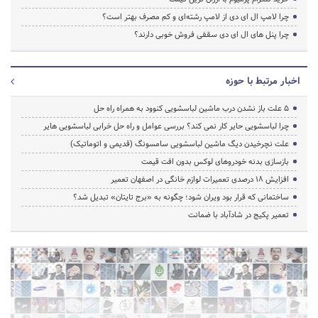
چرا لامپ ال ای دی از لامپ رشته‌ای و کم مصرف بهتر است؟
چرا پنل های ال ای دی سقفی فروش خوبی دارند؟
اخبار مرتبط با حوزه
5 علت باز نشدن درب ماشین لباسشویی کنوود به همراه راه حل
چرا لباسشویی حایر کار نمی کند؟ بررسی عوامل و راه حل خرابی لباسشویی هایر
علت نچرخیدن دیگ ماشین لباسشویی سامسونگ (قدیمی و اتوماتیک)
بازسازی بدنه خودروهای لوکس بدون افت قیمت
افزایش ۱۸ درصدی تعمیرات لوازم خانگی در اصفهان تعمیر
ساختمانی که قرار بود ویران شود؛ چگونه به «برج تایتان» تبدیل شد؟
تعمیر پکیج در شادآباد با ضمانت