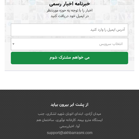
خبرنامه اخبار رسمی
اخبار را با توجه به حوزه موردنظر
در ایمیل خود دریافت کنید
انتخاب سرویس
می خواهم مشترک شوم
از پشت ابر بیرون بیاید
میدان آزادی، ابتدای اتوبان شهید لشکری، جنب
ایستگاه مترو بیمه، کارخانه نوآوری، ساختمان هم
آوا، اخباررسمی
support@akhbarrasmi.com