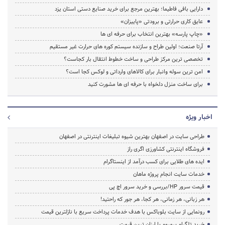
دارایی بافی فاطیما؛ بهترین مرجع برای خرید صنایع دستی استان یزد
عایق کاری حرارتی و برودتی «پاییزان»
«چاپ پارسه» بهترین انتخاب برای حرفه ای ها
آرتا صنعت؛ اولین طراح و سازنده سیستم کوره های حرارت غیر مستقیم
تخصصی ترین مرکز طراحی و ساخت خطوط انتقال بار کجاست؟
امن ترین سوله وانبار برای کالاهای وارداتی و لوکس کجا است؟
برای ساخت منزل دلخواه با حرفه ای ها مشورت کنید
اخبار ویژه
طراحی سایت در اصفهان بهترین شیوه تبلیغات اینترنتی در اصفهان
فروشگاه اینترنتی کشاورزی اگری راز
ایده های طلایی برای کسب درآمد از اینستاگرام
خدمات سایت انجام پروژه ماهان
قیمت سرور HP/بررسی و خرید سرور اچ پی
هر زبانی، هر زمانی، هر کجا، هر جور که راحتید!
رونمایی از سایت بلوباکس با هدف خدمات پرداخت سریع با نازلترین قیمت
خرید تلگرام پرمیوم با ارزان ترین قیمت