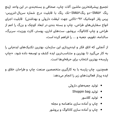
تجمیع پیشرفته‌ترین ماشین آلات چاپ، صحافی و بسته‌بندی در این واحد (پنج
رنگ SM52–دو رنگSM52–تک رنگ با قابلیت درج شماره سریال-لترپرس-
پرس پلار اتوماتیک ۹۲–تاکنی جهت لیفلت داروئی و بهداشتی) قابلیت اجرای
انواع سفارش‌های طراحی، چاپ و بسته بندی در ابعاد کوچک و بزرگ را اعم از
طراحی و چاپ کاتالوگ، بروشور، ست‌های اداری، پوستر، کارت ویزیت، سربرگ،
سالنامه، تقویم، جعبه و ... را فراهم کرده است،
از آنجایی که اتاق فکر و ایده‌‌پردازی این سازمان، بهترین تکنیک‌های ایده‌یابی را
جستجو
به‌ کار می‌گیرد تا بهترین و متناسب‌ترین ایده کشف و توسعه داده شود، «چاپ
پارسه» بهترین انتخاب برای حرفه‌ای‌ها است.
همچنین، چاپ پارسه با به کارگیری متخصصین صنعت چاپ و طراحان خلاق و
ایده پرداز فعالیت‌های زیر را انجام می‌دهد:
تولید جعبه‌های داروئی
تولید Shoppin bag
تولید کلاسور
چاپ و آماده سازی ماهنامه و مجله
چاپ و آماده سازی کاتالوگ و بروشور