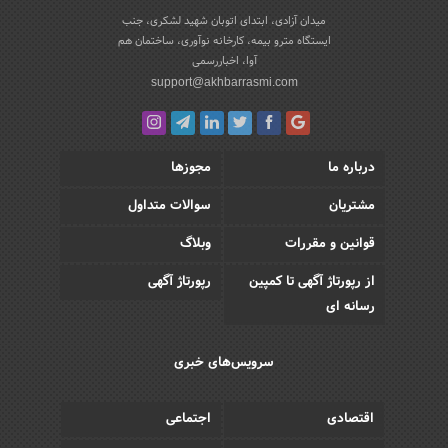
میدان آزادی، ابتدای اتوبان شهید لشکری، جنب
ایستگاه مترو بیمه، کارخانه نوآوری، ساختمان هم
آوا، اخباررسمی
support@akhbarrasmi.com
درباره ما
مجوزها
مشتریان
سوالات متداول
قوانین و مقررات
وبلاگ
از رپورتاژ آگهی تا کمپین
رپورتاژ آگهی
رسانه ای
سرویس‌های خبری
اقتصادی
اجتماعی