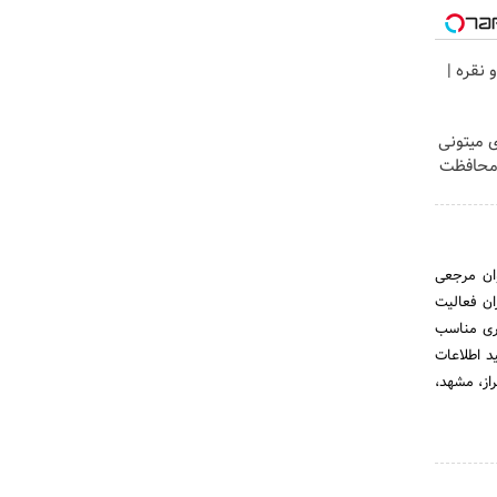
 نقره |
ی میتونی
 محافظت
وان مرجعی
ان فعالیت
تری مناسب
د اطلاعات
از، مشهد،