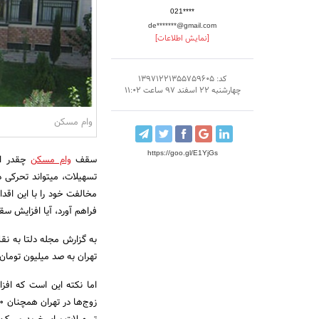
021****
de*******@gmail.com
[نمایش اطلاعات]
کد: 13971221355759605
چهارشنبه 22 اسفند 97 ساعت 11:02
وام مسکن
https://goo.gl/E1YjGs
سقف
وام مسکن
چقدر است
فراهم آورد، آیا افزایش س
تهران به صد میلیون تومان