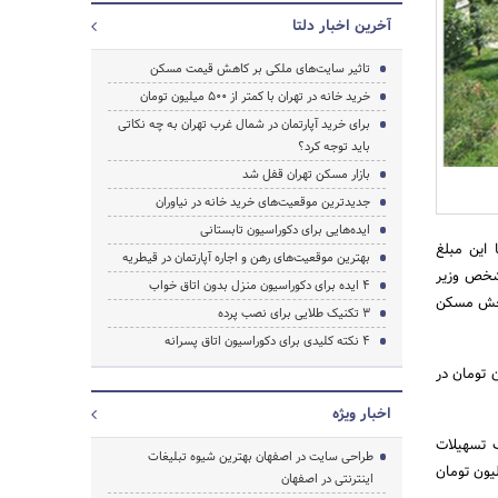
آخرین اخبار دلتا
تاثیر سایت‌های ملکی بر کاهش قیمت مسکن
خرید خانه در تهران با کمتر از 500 میلیون تومان
برای خرید آپارتمان در شمال غرب تهران به چه نکاتی
باید توجه کرد؟
بازار مسکن تهران قفل شد
جدیدترین موقعیت‌های خرید خانه در نیاوران
ایده‌هایی برای دکوراسیون تابستانی
 این مبلغ
جستجو
بهترین موقعیت‌های رهن و اجاره آپارتمان در قیطریه
وزارت راه و شهرسازی و شخص وزیر
4 ایده برای دکوراسیون منزل بدون اتاق خواب
 دوباره تورم در بخش مسکن
3 تکنیک طلایی برای نصب پرده
4 نکته کلیدی برای دکوراسیون اتاق پسرانه
صوبه تازه شورای پول و اعتبار، سقف تسهیلات انفرادی از ۸۰ میلیون تومان در
اخبار ویژه
تی است که انفرادی دریافت می‎شود و سقف تسهیلات
طراحی سایت در اصفهان بهترین شیوه تبلیغات
یلیون تومان باقی مانده و به این معنی است که هر یک از زوج ها می‌توانند ۸۰ میلیون تومان
اینترنتی در اصفهان