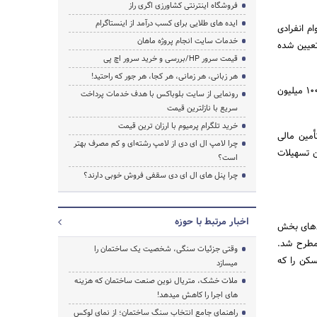
فروشگاه اینترنتی کشاورزی اگری راز
ایده های طلایی برای کسب درآمد از اینستاگرام
ن دریافت وام انفرادی
خدمات سایت انجام پروژه ماهان
ز زوج ها حداکثر ۶۰ میلیون تومان، تعیین شده
قیمت سرور HP/بررسی و خرید سرور اچ پی
هر زبانی، هر زمانی، هر کجا، هر جور که راحتید!
این مبلغ درباره سایر مناطق شهری نیز برای متقاضیان انفرادی، معادل ۶۰ میلیون تومان و برای زوج‌ها معادل ۱۰۰ میلیون
رونمایی از سایت بلوباکس با هدف خدمات پرداخت
سریع با نازلترین قیمت
خرید تلگرام پرمیوم با ارزان ترین قیمت
مین مالی
چرا لامپ ال ای دی از لامپ رشته‌ای و کم مصرف بهتر
ن این‎که امکان قسط‎های بلندمدت این تسهیلات
است؟
چرا پنل های ال ای دی سقفی فروش خوبی دارند؟
اخبار مرتبط با حوزه
ص‌های بخش
ول و اعتبار مطرح شد.
وقتی جزئیات سنگی، شخصیت یک ساختمان را
کن را که
میسازد
ملات خشک، متریال نوین صنعت ساختمان که هزینه‌
های اجرا را کاهش میدهد!
راهنمای جامع انتخاب سنگ ساختمان؛ از نمای لوکس