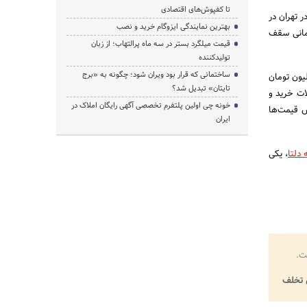
تا کفپوش‌های اقتصادی
مت مسکن در تهران در
بهترین نمایندگی ایزوگام خرید و نصب
ام شده است. با این حال، افزایش ۲۰ میلیون تومانی سقف
قیمت میلگرد بستر در سه ماه پرالتهاب؛ از زبان
تولیدکننده
ساختمانی که قرار بود ویران شود؛ چگونه به «برج
یلیون تومان
تایتان» تبدیل شد؟
املات خرید و
خونه چی اولین پلتفرم تخصصی آگهی رایگان املاک در
ش قیمت‌ها
ایران
 دلتا
، یکی
ت.
تخلف