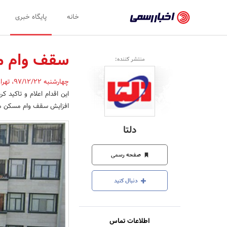
اخبار
خانه
پایگاه خبری
رسمی
-
سقف وام م
منتشر کننده:
اخبار
چهارشنبه 97/12/22
،
تهر
تایید
شده
افزایش سقف وام مسکن مو
شرکت‌ها،
دلتا
سازمان‌ها
و
صفحه رسمی
روابط
دنبال کنید
عمومی‌ها
اطلاعات تماس