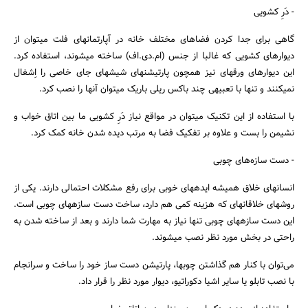
- دَرِ کشویی
گاهی برای جدا کردن فضاهای مختلف خانه در آپارتمان‎های فلت می‎توان از
دیوارهای کشویی که غالبا از جنس (ام.دی.اف) ساخته می‎شوند، استفاده کرد.
این دیوارهای ورقه‎ای نیز همچون پارتیشن‎های شیشه‎ای جای خاصی را اِشغال
نمی‎کنند و تنها با تعبیه‎ی چند باکس ریلی باریک می‎توان آنها را نصب کرد.
با استفاده از این تکنیک می‎توان در مواقع نیاز دَرِ کشویی ما بین اتاق خواب و
نشیمن‎ را بست و علاوه بر تفکیک فضا به مرتب دیده شدن خانه‎ کمک کرد.
- دست سازه‌های چوبی
انسان‎های خلاق همیشه ایده‎های خوبی برای رفع مشکلات احتمالی دارند. یکی از
روش‎های خلاقانه‎ای که هزینه کمی هم دارد، ساخت دست سازه‎های چوبی است.
این دست سازه‎های چوبی تنها نیاز به مهارت شما دارند و بعد از ساخته شدن به
راحتی در بخش مورد نظر نصب می‎شوند.
می‌توان با کنار هم گذاشتن چوب‎ها، پارتیشن دست ساز خود را ساخت و سرانجام
با نصب تابلو یا سایر اشیا دکوراتیو، دیوار مورد نظر را قرار داد.