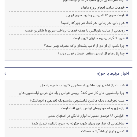
خدمات سایت انجام پروژه ماهان
قیمت سرور HP/بررسی و خرید سرور اچ پی
هر زبانی، هر زمانی، هر کجا، هر جور که راحتید!
رونمایی از سایت بلوباکس با هدف خدمات پرداخت سریع با نازلترین قیمت
خرید تلگرام پرمیوم با ارزان ترین قیمت
چرا لامپ ال ای دی از لامپ رشته‌ای و کم مصرف بهتر است؟
چرا پنل های ال ای دی سقفی فروش خوبی دارند؟
اخبار مرتبط با حوزه
5 علت باز نشدن درب ماشین لباسشویی کنوود به همراه راه حل
چرا لباسشویی حایر کار نمی کند؟ بررسی عوامل و راه حل خرابی لباسشویی هایر
علت نچرخیدن دیگ ماشین لباسشویی سامسونگ (قدیمی و اتوماتیک)
بازسازی بدنه خودروهای لوکس بدون افت قیمت
افزایش ۱۸ درصدی تعمیرات لوازم خانگی در اصفهان تعمیر
ساختمانی که قرار بود ویران شود؛ چگونه به «برج تایتان» تبدیل شد؟
تعمیر پکیج در شادآباد با ضمانت