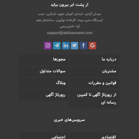
از پشت ابر بیرون بیاید
میدان آزادی، ابتدای اتوبان شهید لشکری، جنب
ایستگاه مترو بیمه، کارخانه نوآوری، ساختمان هم
آوا، اخباررسمی
support@akhbarrasmi.com
درباره ما
مجوزها
مشتریان
سوالات متداول
قوانین و مقررات
وبلاگ
از رپورتاژ آگهی تا کمپین
رپورتاژ آگهی
رسانه ای
سرویس‌های خبری
اقتصادی
اجتماعی