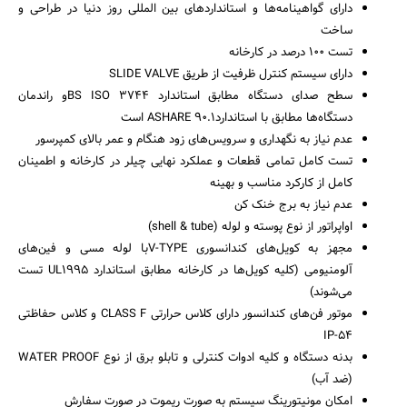
دارای گواهینامه‌ها و استانداردهای بین المللی روز دنیا در طراحی و
ساخت
تست 100 درصد در کارخانه
دارای سیستم کنترل ظرفیت از طریق SLIDE VALVE
سطح صدای دستگاه مطابق استاندارد BS ISO 3744و راندمان
دستگاه‌ها مطابق با استانداردASHARE 90.1 است
عدم نیاز به نگهداری و سرویس‌های زود هنگام و عمر بالای کمپرسور
تست کامل تمامی قطعات و عملکرد نهایی چیلر در کارخانه و اطمینان
کامل از کارکرد مناسب و بهینه
عدم نیاز به برج خنک کن
اواپراتور از نوع پوسته و لوله (shell & tube)
مجهز به کویل‌های کندانسوری V-TYPEبا لوله مسی و فین‌های
آلومنیومی (کلیه کویل‌ها در کارخانه مطابق استاندارد UL1995 تست
می‌شوند)
موتور فن‌های کندانسور دارای کلاس حرارتی CLASS F و کلاس حفاظتی
IP-54
بدنه دستگاه و کلیه ادوات کنترلی و تابلو برق از نوع WATER PROOF
(ضد آب)
امکان مونیتورینگ سیستم به صورت ریموت در صورت سفارش