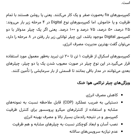
است.
کمپرسورهای fix به‌صورت صفر و یک کار می‌کنند. یعنی یا روشن هستند با تمام
ظرفیت و یا خاموش. اما کمپرسورهای نوع Digital در 4 مرحله زیر بار می‌روند:
25 درصد، 50 درصد، 75 درصد و 100 درصد. یعنی اگر یک چیلر مدولار با دو
کمپرسور Digital موجود باشد، این چیلر توانایی زیر بار رفتن در 8 مرحله را دارد،
می‌توان گفت بهترین مدیریت مصرف انرژی.
کمپرسورهای اسکرال از ظرفیت 1 تن تا 20 تن تبرید به‌طور معمول مورد استفاده
قرار می‌گیرد.در این نوع چیلر در صورت معیوب شدن یک یا دو چیلر، چیلرهای
بعدی می‌توانند در مدار باقی بمانند تا قسمتی از بار سرمایشی را تأمین کنند.
ویژگی‌های چیلر تراکمی هوا خنک
کاهش مصرف انرژی
دستیابی به ضریب عملکرد (COP) قابل ملاحظه نسبت به نمونه‌های
مشابه و استفاده از کنترلرهای میکرو پروسسور برای کنترل ظرفیت
کمپرسور و در نتیجه راندمان بسیار بالا و مصرف بهینه انرژی
نصب آسان و ابعاد کوچکتر نسبت به چیلرهای مشابه و هم ظرفیت
عدم نیازبه سرویس‌های سالانه
جستجو