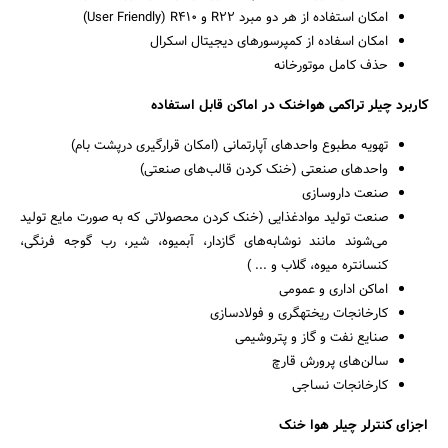
امکان استفاده از هر دو مبرد R22 و User Friendly) R410)
امکان اسفاده از کمپرسورهای دیجیتال اسکرال
حذف کامل موتورخانه
کاربرد چیلر تراکمی هواخنک در اماکن قابل استفاده
تهویه مطبوع واحدهای آپارتمانی (امکان قرارگیری درپشت بام)
واحدهای صنعتی (خنک کردن قالب‌های صنعتی)
صنعت داروسازی
صنعت تولید موادغذایی (خنک کردن محصولاتی که به صورت مایع تولید
می‌شوند مانند نوشابه‌های گازدار، آبمیوه، شیر، رب گوجه فرنگی،
کنسانتره میوه، گلاب و ... )
اماکن اداری و عمومی
کارخانجات ریختهگری و فولادسازی
صنایع نفت و گاز و پتروشیمی
سالن‌های پرورش قارچ
کارخانجات نساجی
اجزای کنترلر چیلر هوا خنک