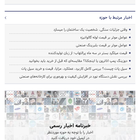
اخبار مرتبط با حوزه
وقتی جزئیات سنگی، شخصیت یک ساختمان را میسازد
عوامل موثر بر قیمت لوله گالوانیزه
عوامل موثر بر قیمت بلبرینگ صنعتی
قیمت میلگرد بستر در سه ماه پرالتهاب؛ از زبان تولیدکننده
دوزینگ پمپ اتاترون یا اینجکتا؟ مقایسه‌ای که قبل از خرید باید بخوانید
سیل پات چیست؟ بررسی کامل کاربرد، عملکرد، مزایا، قیمت و خرید سیل پات
بررسی نقش دستگاه نورد در افزایش کیفیت و بهره‌وری برای کارخانه‌های صنعتی
خبرنامه اخبار رسمی
اخبار را با توجه به حوزه موردنظر
در ایمیل خود دریافت کنید