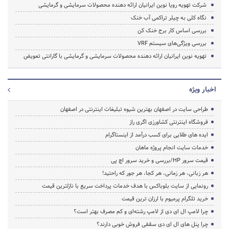
شرکت تهویه رویا نوین ایرانیان ارائه دهنده محصولات سرمایشی و گرمایشی
نگاه کلی به چیلر تراکمی آب خنک
بررسی اساس کار برج خنک کن
بررسی ویژگی‌های سیستم VRF
تهویه نوین ایرانیان ارائه دهنده محصولات سرمایشی و گرمایشی با گارانتی تعویض
اخبار ویژه
طراحی سایت در اصفهان بهترین شیوه تبلیغات اینترنتی در اصفهان
فروشگاه اینترنتی کشاورزی اگری راز
ایده های طلایی برای کسب درآمد از اینستاگرام
خدمات سایت انجام پروژه ماهان
قیمت سرور HP/بررسی و خرید سرور اچ پی
هر زبانی، هر زمانی، هر کجا، هر جور که راحتید!
رونمایی از سایت بلوباکس با هدف خدمات پرداخت سریع با نازلترین قیمت
خرید تلگرام پرمیوم با ارزان ترین قیمت
چرا لامپ ال ای دی از لامپ رشته‌ای و کم مصرف بهتر است؟
چرا پنل های ال ای دی سقفی فروش خوبی دارند؟