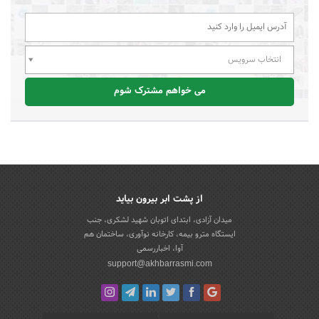
انتخاب سرویس
می خواهم مشترک شوم
از پشت ابر بیرون بیاید
میدان آزادی، ابتدای اتوبان شهید لشکری، جنب
ایستگاه مترو بیمه، کارخانه نوآوری، ساختمان هم
آوا، اخباررسمی
support@akhbarrasmi.com