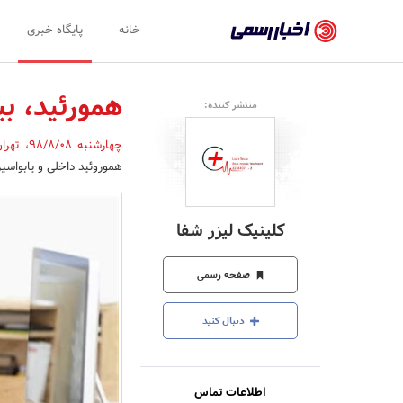
اخبار
خانه
پایگاه خبری
رسمی
-
همورئید، ب
منتشر کننده:
اخبار
چهارشنبه 98/8/08
،
تهرا
تایید
هموروئید داخلی و یابواسیر 
شده
شرکت‌ها،
کلینیک لیزر شفا
سازمان‌ها
و
صفحه رسمی
روابط
دنبال کنید
عمومی‌ها
اطلاعات تماس