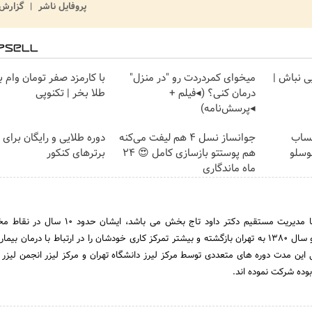
پروفایل ناشر
گزارش 
یی نباش |
میخوای کمردردت رو "در منزل"
با کارمزد صفر تومان وام ب
درمان کنی؟ (◂فیلم +
طلا بخر | تکنوپی
◂پرسش‌نامه)
حساب
جوانساز نسل 4 هم لیفت می‌کنه
دوره طلایی و رایگان برا
هم پوستتو بازسازی کامل 😍 24
برترهای کنکور
ماه ماندگاری
این کلینیک تحت نظر و با مدیریت مستقیم دکتر داود تاج بخش می باشد،
مشغول کار عملی وبودند و سال 1380 به تهران بازگشته و بیشتر تمرکز کاری خودشان را در ارتباط با درمان ب
 این مدت دوره های متعددی توسط مرکز لیرز دانشگاه تهران و مرکز لیزر انجمن لیزر ای
وده شرکت نموده اند.