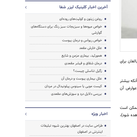
آخرین اخبار کلینیک لیزر شفا
روغن زیتون و کولیت‌های روده‌ای
خواص میوه‌ها و سبزیجات سبز رنگ برای دستگاه‌های
گوارشی
خواص ریواس و درمان یبوست
علل خارش مقعد
همورئید، بیماری مزمن و شایع
گرفته می‌شود. تا سن 50 سالگی، حدود 50 درصد بالغان برای
درمان شقاق و فیشر مقعدی
زگیل تناسلی چیست؟
جستجو
علل بیماری یبوست و درمان آن
نکه بیشتر
کیست مویی یا سینوس پیلونیدال در مردان
 عوارض آن
بررسی دلایل درد و سوزش‌‌های مقعدی
 ممکن است
اخبار ویژه
هده شود)،
طراحی سایت در اصفهان بهترین شیوه تبلیغات
اینترنتی در اصفهان