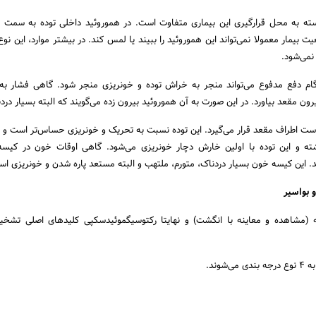
ته به محل قرارگیری این بیماری متفاوت است. در هموروئید داخلی توده به سمت 
ت بیمار معمولا نمی‌تواند این هموروئید را ببیند یا لمس کند. در بیشتر موارد، این نو
 نمی‌شود.
ام دفع مدفوع می‌تواند منجر به خراش توده و خونریزی منجر شود. گاهی فشار به
یرون مقعد بیاورد. در این صورت به آن هموروئید بیرون زده می‌گویند که البته بسیار در
ست اطراف مقعد قرار می‌گیرد. این توده نسبت به تحریک و خونریزی حساس‌تر است و م
و این توده با اولین خارش دچار خونریزی می‌شود. گاهی اوقات خون در کیسه‌ا
د. این کیسه خون بسیار دردناک، متورم، ملتهب و البته مستعد پاره شدن و خونریزی اس
بواسیر
(مشاهده و معاینه با انگشت) و نهایتا رکتوسیگموئیدسکپی کلیدهای اصلی تشخی
شوند.