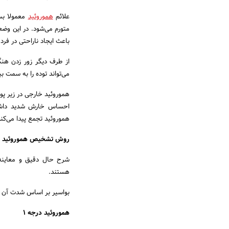
علائم
هموروئید
معمولا بس
متورم می‌شود. در این وضعی
باعث ایجاد ناراحتی در فرد
از طرف دیگر زور زدن هنگ
می‌تواند توده را به سمت ب
هموروئید خارجی در زیر پو
احساس خارش شدید داشته 
هموروئید تجمع پیدا می‌کن
روش تشخیص هموروئید و 
شرح حال دقیق و معاینه 
هستند.
بواسیر بر اساس شدت آن به 4 نوع درجه بندی می‌
هموروئید درجه 1