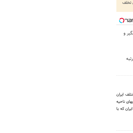
تخلف
گیر و
ی رتبه
 ایشان حدود 10 سال در نقاط مختلف ایران
یماریهای ناحیه
ران که با