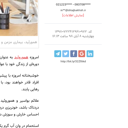
-
021223*****
093708*****
in**@drtajbakhsh.ir
[نمایش اطلاعات]
کد: 139807224129610972
چهارشنبه 8 آبان 98 ساعت 16:13
همورئید، بیماری مزمن و 
امروزه
هموروئید
http://bit.ly/32Z6tkd
دوره‌ای از زندگی خود با 
خوشبختانه امروزه با پیشر
افراد قادر خواهند بود، ب
رهایی یابند.
علائم بواسیر و هموروئید
دردناک باشد، خونریزی در
احساس خارش و سوزش در 
استحمام در وان آب گرم یک