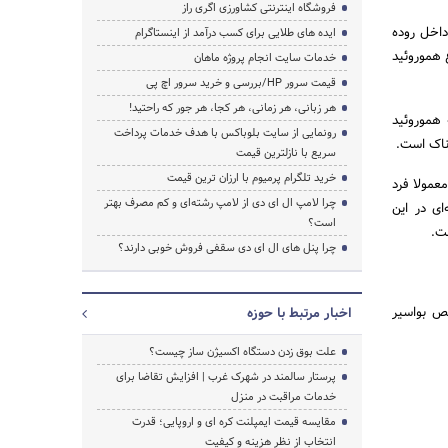
فروشگاه اینترنتی کشاورزی اگری راز
داخل روده
ایده های طلایی برای کسب درآمد از اینستاگرام
ع هموروئید
خدمات سایت انجام پروژه ماهان
قیمت سرور HP/بررسی و خرید سرور اچ پی
هر زبانی، هر زمانی، هر کجا، هر جور که راحتید!
 هموروئید
رونمایی از سایت بلوباکس با هدف خدمات پرداخت
دناک است.
سریع با نازلترین قیمت
خرید تلگرام پرمیوم با ارزان ترین قیمت
عمولا فرد
چرا لامپ ال ای دی از لامپ رشته‌ای و کم مصرف بهتر
ی در این
است؟
ت.
چرا پنل های ال ای دی سقفی فروش خوبی دارند؟
ص بواسیر
اخبار مرتبط با حوزه
علت بوق زدن دستگاه اکسیژن ساز چیست؟
پرستار سالمند در شهرک غرب | افزایش تقاضا برای
خدمات مراقبت در منزل
مقایسه قیمت ایمپلنت کره ای و اروپایی؛ قدرت
انتخاب از نظر هزینه و کیفیت