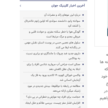
آخرین اخبار کلینیک جوان
درباره لیزر موهای زائد و مضرات آن
سوانته پابو، دانشمند سوئدی که اولین ژنوم نئاندرتال
را کشف کرد
آلودگی هوا با خطر سکته مغزی، و حوادث قلبی و
عروقی بعدی و مرگ مرتبط است
سلول های عصبی حسی در پوست انسان نقش مهمی
در رنگدانه ایفا می کنند
داروی جدید ضد چروک با ماندگاری دو برابری نسبت
ه
به بوتاکس
نه ها
ممکن است جراحی آب مروارید شانس افراد را برای
که
ابتلا به زوال عقل کاهش دهد
واکسن خوراکی کووید 19 کاندید ورود به فاز یک
خود
جستجو
آزمایش انسانی شد
ع
مطالعه در رابطه با دوقلوها، بینش جدیدی در مورد
در
ژنتیک میگرن ارائه می‌دهد
حجامت برای افراد چه عوارض و خطراتی در پی دارد؟
اهیم
افزایش فشار مغز چیست، بررسی علائم و علل ایجاد
آن