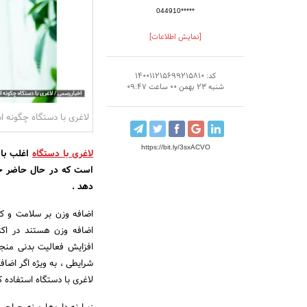
044910*****
[نمایش اطلاعات]
کد: 140011215699215810
شنبه 23 بهمن 00 ساعت 09:47
لاغری با دستگاه چگونه 
https://bit.ly/3sxACVO
لاغری با دستگاه
اغلب با 
است که در حال حاضر جم
دهد .
اضافه وزن بر سلامت و کی
اضافه وزن هستند در اکث
افزایش فعالیت بدنی منج
شرایطی ، به ویژه اگر اضا
لاغری با دستگاه استفاده ک