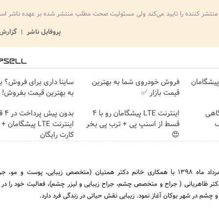
منتشر کننده را تایید می‌کند ولی مسئولیت صحت مطلب منتشر شده بر عهده ناشر اس
پروفایل ناشر
گزارش 
ت پیشگامان
فروش خودروی شما به بهترین
ساینا داری برای فروش؟ با 
قیمت بازار ✅
به بهترین قیمت بفروش!
گاهی
اینترنت LTE پیشگامان رو با 4
بدون 
فیف
قسط از اسنپ پی + ترب پی بخر
اینترنت LTE پیشگامان
😍
کارت رایگان
کلینیک زیبایی جوان در مرداد ماه 1398 با همکاری خانم دکتر همتیان (متخصص زیبایی، پوست و مو،
دکتر ظاهریانی ( جراح و متخصص چشم، جراح زیبایی و لیزر چشم)، فعالیت خود را در 
 چشم در شهر بوکان آغاز نمود. زیبایی نقش حیاتی در زندگی فرد دارد.