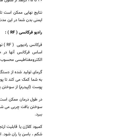
20 تا 25 درصد از سلول های چربی را در ناحیه مورد نظر از بین می برد.
نتایج نهایی ممکن است ت
ایمنی بدن شما در این مدت 
رادیو فرکانسی ( RF ) :
فرکان
اساس فرکانس آنها در ط
الکترومغناطیسی محسوب می
گرمای تولید شده از دستگا
به شما کمک می کند تا پو
پوست (اپیدرم) از سوختن 
سوختن بافت چربی می شود. 
ببرد.
کمبود کلاژن یا قابلیت ار
شکم ، باسن یا ران شود. ا