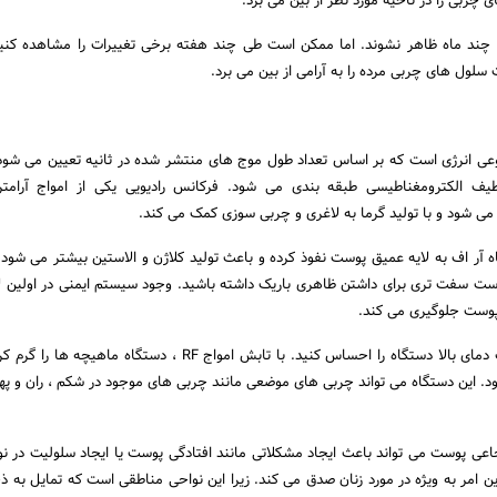
ا چند ماه ظاهر نشوند. اما ممکن است طی چند هفته برخی تغییرات را مشاهده کن
سلول های چربی مرده را به آرامی از بین می برد.
س رادیویی ( RF ) نوعی انرژی است که بر اساس تعداد طول موج های منتشر شده در ثانیه تعیین می شو
یف الکترومغناطیسی طبقه بندی می شود. فرکانس رادیویی یکی از امواج آرامت
 شود و با تولید گرما به لاغری و چربی سوزی کمک می کند.
ه آر اف به لایه عمیق پوست نفوذ کرده و باعث تولید کلاژن و الاستین بیشتر می شود
ست سفت تری برای داشتن ظاهری باریک داشته باشید. وجود سیستم ایمنی در اولین لا
پوست جلوگیری می کند.
در طول درمان ممکن است دمای بالا دستگاه را احساس کنید. با تابش امواج RF ، دستگاه م
این دستگاه می تواند چربی های موضعی مانند چربی های موجود در شکم ، ران و پهلو 
تجاعی پوست می تواند باعث ایجاد مشکلاتی مانند افتادگی پوست یا ایجاد سلولیت در نو
ین امر به ویژه در مورد زنان صدق می کند. زیرا این نواحی مناطقی است که تمایل به ذ