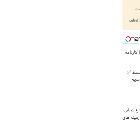
ت.
تخلف
کارنامه
پیش پرداخت در 4 قسط ✅
 + سیم
 جراح زیبایی،
زمینه های