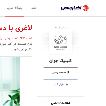
اخبار
خانه
پایگاه خبری
رسمی
-
لاغری با د
منتشر کننده:
اخبار
شنبه 00/11/23
،
بوکان
,
(ا
تایید
وزن هستند در اکثر موارد
شده
لاغری نمی شود.
شرکت‌ها،
کلینیک جوان
سازمان‌ها
و
صفحه رسمی
روابط
دنبال کنید
عمومی‌ها
اطلاعات تماس