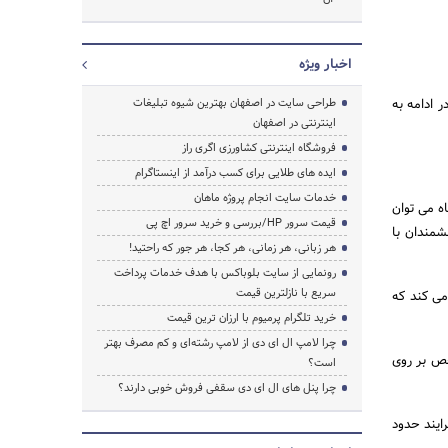
اخبار ویژه
ر ادامه به
طراحی سایت در اصفهان بهترین شیوه تبلیغات
اینترنتی در اصفهان
فروشگاه اینترنتی کشاورزی اگری راز
ایده های طلایی برای کسب درآمد از اینستاگرام
خدمات سایت انجام پروژه ماهان
ه می توان
قیمت سرور HP/بررسی و خرید سرور اچ پی
 سال 2010 آن را تأیید کرد. دانشمندان با
هر زبانی، هر زمانی، هر کجا، هر جور که راحتید!
رونمایی از سایت بلوباکس با هدف خدمات پرداخت
سریع با نازلترین قیمت
می کند که
خرید تلگرام پرمیوم با ارزان ترین قیمت
چرا لامپ ال ای دی از لامپ رشته‌ای و کم مصرف بهتر
خص بر روی
است؟
چرا پنل های ال ای دی سقفی فروش خوبی دارند؟
 ، این فرایند حدود