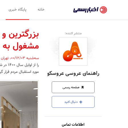
اخبار
خانه
پایگاه خبری
رسمی
-
بزرگترین و 
منتشر کننده:
اخبار
مشغول به ک
تایید
شده
سه‌شنبه 00/12/03
،
تهران
را از 
شرکت‌ها،
مورد استقبال مردم قرار گ
راهنمای عروسی عروسکو
سازمان‌ها
و
صفحه رسمی
روابط
دنبال کنید
عمومی‌ها
اطلاعات تماس