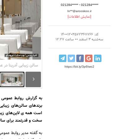
-
021284*****
021284*****
In**@arooskoo.ir
[نمایش اطلاعات]
کد: 14001203572367766
سه‌شنبه 3 اسفند 00 ساعت 12:27
سالن زیبایی آدرینا در ع
https://bit.ly/3p6Iwo2
به گزارش روابط عمومی و
برند‌‌‌‌های سالن‌‌‌‌‌های 
است همه ی لاین‌‌‌‌‌های زی
سخت و قدرتمند برای سالن‌
به گفته مدیر روابط عمومی