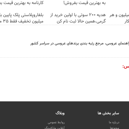
به بهترین قیمت بفروش!
کارنامه به بهترین قیمت 
تغییره😍😍 با 10 میلیون و هر
هدیه 200 سوتی با اولین خرید از
ار
گرمی،همین حالا ثبت نام کن
میلیون تخفیف فقط 3۵ میلیون 👀
هنمای عروسی، مرجع رتبه بندی برندهای عروسی در سراسر کشور
س:
سایر بخش ها
وبلاگ
درباره ما
روابط عمومی
مجوزها
آنلاین مارکتینگ