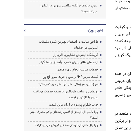
بفرد و بسیار با
سوپر برندهای آتلیه عکاسی عروس در ایران را
ت مشتریان
می‌شناسید؟
ت و کیفیت
اخبار ویژه
وفق ترین و
راجعه کننده
طراحی سایت در اصفهان بهترین شیوه تبلیغات
ای کار خود
اینترنتی در اصفهان
بزرگ کرج و
فروشگاه اینترنتی کشاورزی اگری راز
ایده های طلایی برای کسب درآمد از اینستاگرام
خدمات سایت انجام پروژه ماهان
ان در همه
قیمت سرور HP/بررسی و خرید سرور اچ پی
برای عروس
هر زبانی، هر زمانی، هر کجا، هر جور که راحتید!
سالن بزرگ آدرینا و در یکی از طبقات عروس VIP و در آسودگی خاطر
رونمایی از سایت بلوباکس با هدف خدمات پرداخت
تی و سرور
سریع با نازلترین قیمت
خرید تلگرام پرمیوم با ارزان ترین قیمت
چرا لامپ ال ای دی از لامپ رشته‌ای و کم مصرف بهتر
ی متعدد در
است؟
 از برترین
چرا پنل های ال ای دی سقفی فروش خوبی دارند؟
ر این سالن