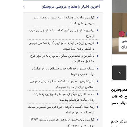
آخرین اخبار راهنمای عروسی عروسکو
گزارشی سایت عروسکو از رتبه بندی برندهای برتر
عروسی کشور 1404
بهترین سالن زیبایی کرج کجاست؟ سالن زیبایی خوب
در کرج
عروسی ارزان در ترکیه، با بهترین آتلیه عکاسی عروس
در کشور ترکیه آشنا شوید
جستجو
بزرگترین و مجهزترین سالن زیبایی زنانه در شهر کرج
مشغول به کار شد
نسخه مشاور، خدمات جدید تبلیغاتی برای افزایش
درآمد کسب و کارها
علیرضا رهبر، مدرس دانشکده صدا و سیمای جمهوری
اسلامی ایران در سایت عروسکو
عروفترین
محمد تامینی کارگردان سینما و تلویزیون به هیئت
ج که قادر
ژوری سایت عروسکو پیوست
ک رقیب سر
رتبه بندی کسب و کارهای حوزه عروسی کشور در سایت
عروسکو به تعویق افتاد
گزارشی از رتبه‌بندی برندهای عروسی تابستان 1397
رکار خانم
در وب سایت عروسکو