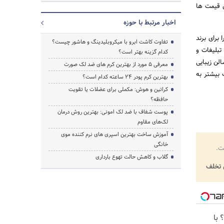
ن قیمت ها
اخبار مرتبط با حوزه
برای برند
تفاوت کاشت ابرو با میکروبلیدینگ و هاشور چیست؟
تبلیغات و
کدام گزینه بهتر است؟
لن زیبایی
معرفی 5 مورد از بهترین کرم های ضد لک صورت
 بیشتر به
بهترین کرم پودر 24 ساعته کدام است؟
کراتین و هوش: مکملی برای عضلات یا تقویت
حافظه؟
پوست شفاف با ضد لک امونی: بهترین روش درمان
لک‌های مقاوم
آموزش ساخت بهترین اسپری های نرم‌ کننده موی
خانگی
ت.
گلاب و کاهش حالت تهوع بارداری
تخلف
؟ با