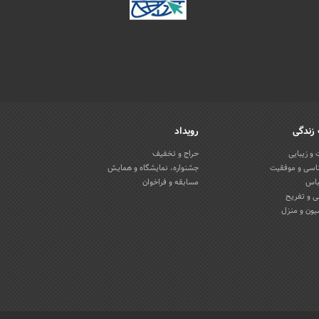
زندگی
رویداد
و زیبایی
حراج و تخفیف
اسی و موفقیت
جشنواره، نمایشگاه و همایش
باس
مسابقه و فراخوان
 و تفریح
یون و منزل