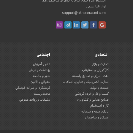
ایستگاه مترو بیمه، کارخانه نوآوری، ساختمان هم
آوا، اخباررسمی
support@akhbarrasmi.com
اقتصادی
اجتماعی
تجارت و بازار
علم و آموزش
کارآفرینی و استارتاپ
بهداشت و درمان
نفت، انرژی و صنایع وابسته
شهر و جامعه
تجارت الکترونیک و فناوری اطلاعات
حقوقی و قانون
صنعت و تولید
گردشگری و میراث فرهنگی
کسب و کار و خرده فروشی
محیط زیست
صنایع غذایی و کشاورزی
تبلیغات و روابط عمومی
کار و استخدام
بانک، بیمه و سرمایه
مسکن و ساختمان