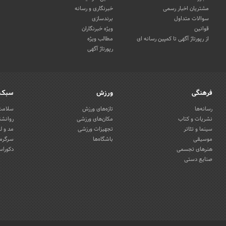
مشتریان اخبار رسمی
خبرنگاری و رسانه
سوالات متداول
برندسازی
قوانین
ویژه خبرنگاران
از رپورتاژ آگهی تا کمپین رسانه ای
مطالب ویژه
رپورتاژ آگهی
فرهنگی
ورزش
سبک 
رسانه‌ها
تازه‌های ورزش
سلامت 
نشریات و کتاب
مکان‌های ورزشی
روانشن
سینما و تئاتر
تجهیزات ورزشی
مد و ل
موسیقی
باشگاه‌ها
سرگرمی
هنرهای تجسمی
دکوراس
صنایع دستی