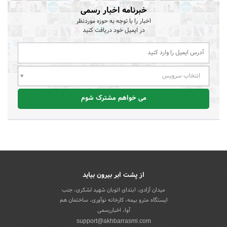
خبرنامه اخبار رسمی
اخبار را با توجه به حوزه موردنظر
در ایمیل خود دریافت کنید
انتخاب سرویس
می خواهم مشترک شوم
از پشت ابر بیرون بیاید
میدان آزادی، ابتدای اتوبان شهید لشکری، جنب
ایستگاه مترو بیمه، کارخانه نوآوری، ساختمان هم
آوا، اخباررسمی
support@akhbarrasmi.com