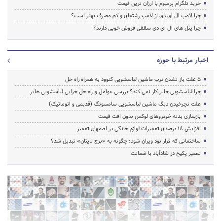
خرید تلگرام پرمیوم با ارزان ترین قیمت
چرا لامپ ال ای دی از لامپ رشته‌ای و کم مصرف بهتر است؟
چرا پنل های ال ای دی سقفی فروش خوبی دارند؟
اخبار مرتبط با حوزه
5 علت باز نشدن درب ماشین لباسشویی کنوود به همراه راه حل
چرا لباسشویی حایر کار نمی کند؟ بررسی عوامل و راه حل خرابی لباسشویی هایر
علت نچرخیدن دیگ ماشین لباسشویی سامسونگ (قدیمی و اتوماتیک)
بازسازی بدنه خودروهای لوکس بدون افت قیمت
افزایش ۱۸ درصدی تعمیرات لوازم خانگی در اصفهان تعمیر
ساختمانی که قرار بود ویران شود؛ چگونه به «برج تایتان» تبدیل شد؟
تعمیر پکیج در شادآباد با ضمانت