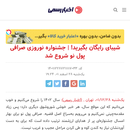
بازگشت
بازگشت
بازگشت
بازگشت
بازگشت
بازگشت
بازگشت
اخبار
رسمی
صفحه نخست پایگاه خبری
صفحه نخست ورزش
صفحه نخست رویداد
صفحه نخست فرهنگی
صفحه نخست اقتصادی
صفحه نخست اجتماعی
صفحه نخست سبک زندگی
-
اقتصادی
رسانه‌ها
تجارت و بازار
علم و آموزش
تازه‌های ورزش
حراج و تخفیف
سلامت و زیبایی
اخبار
اجتماعی
نشریات و کتاب
بهداشت و درمان
مکان‌های ورزشی
کارآفرینی و استارتاپ
روانشناسی و موفقیت
جشنواره، نمایشگاه و هما
شیبای رایگان بگیرید! | جشنواره نوروزی صرافی
تایید
پول نو شروع شد
شده
فرهنگی
مد و لباس
سینما و تئاتر
شهر و جامعه
تجهیزات ورزشی
مسابقه و فراخوان
نفت، انرژی و صنایع وابسته
شرکت‌ها،
کد: 140112287211117033
ورزش
موسیقی
باشگاه‌ها
حقوقی و قانون
سرگرمی و تفریح
تجارت الکترونیک و فناوری 
یک‌شنبه 28 اسفند 01، 19:24
سازمان‌ها
سبک زندگی
صنعت و تولید
هنرهای تجسمی
دکوراسیون و منزل
گردشگری و میراث فرهنگی
و
روابط
رویداد
صنایع دستی
محیط زیست
کسب و کار و خرده فروشی
یک‌شنبه 01/12/28
،
تهران
,
(اخبار رسمی)
:
سال ۱۴۰۲ را شروع می‌کنیم و خوب
عمومی‌ها
می‌دانیم که این موقع سال، هر خبر خوشی شوروشوق دیگری دارد؛ پس زیاد
تبلیغات و روابط عمومی
صنایع غذایی و کشاورزی
مقدمه‌چینی نمی‌کنیم و می‌رویم به‌سراغ اصل قضیه. صرافی‌ پول نو برای بهار
امسال جشنواره‌‌ای پر از هدایای ارزشمند ترتیب داده است که برای به دست
کار و استخدام
آوردنشان نیاز به کندن کوه و طی کردن مراحل عجیب و غریب نیست.