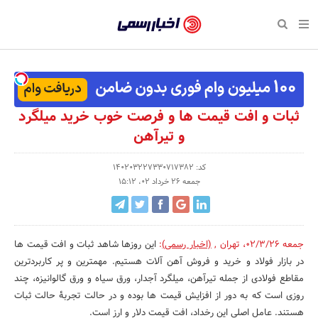
بازگشت
بازگشت
بازگشت
بازگشت
بازگشت
بازگشت
بازگشت
اخبار
رسمی
صفحه نخست پایگاه خبری
صفحه نخست ورزش
صفحه نخست رویداد
صفحه نخست فرهنگی
صفحه نخست اقتصادی
صفحه نخست اجتماعی
صفحه نخست سبک زندگی
-
اقتصادی
رسانه‌ها
تجارت و بازار
علم و آموزش
تازه‌های ورزش
حراج و تخفیف
سلامت و زیبایی
اخبار
اجتماعی
نشریات و کتاب
بهداشت و درمان
مکان‌های ورزشی
کارآفرینی و استارتاپ
روانشناسی و موفقیت
جشنواره، نمایشگاه و هما
ثبات و افت قیمت ها و فرصت خوب خرید میلگرد
تایید
و تیرآهن
شده
فرهنگی
مد و لباس
سینما و تئاتر
شهر و جامعه
تجهیزات ورزشی
مسابقه و فراخوان
نفت، انرژی و صنایع وابسته
شرکت‌ها،
کد: 140203227330717382
ورزش
موسیقی
باشگاه‌ها
حقوقی و قانون
سرگرمی و تفریح
تجارت الکترونیک و فناوری 
جمعه 26 خرداد 02، 15:12
سازمان‌ها
سبک زندگی
صنعت و تولید
هنرهای تجسمی
دکوراسیون و منزل
گردشگری و میراث فرهنگی
و
روابط
رویداد
صنایع دستی
محیط زیست
کسب و کار و خرده فروشی
جمعه 02/3/26
،
تهران
,
(اخبار رسمی)
:
این روزها شاهد ثبات و افت قیمت ها
عمومی‌ها
در بازار فولاد و خرید و فروش آهن آلات هستیم. مهمترین و پر کاربردترین
تبلیغات و روابط عمومی
صنایع غذایی و کشاورزی
مقاطع فولادی از جمله تیرآهن، میلگرد آجدار، ورق سیاه و ورق گالوانیزه، چند
روزی است که به دور از افزایش قیمت ها بوده و در حالت تجربۀ حالت ثبات
کار و استخدام
هستند. عامل اصلی این رخداد، افت قیمت دلار و ارز است.