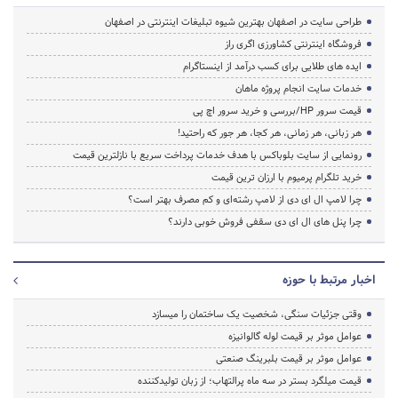
طراحی سایت در اصفهان بهترین شیوه تبلیغات اینترنتی در اصفهان
فروشگاه اینترنتی کشاورزی اگری راز
ایده های طلایی برای کسب درآمد از اینستاگرام
خدمات سایت انجام پروژه ماهان
قیمت سرور HP/بررسی و خرید سرور اچ پی
هر زبانی، هر زمانی، هر کجا، هر جور که راحتید!
رونمایی از سایت بلوباکس با هدف خدمات پرداخت سریع با نازلترین قیمت
خرید تلگرام پرمیوم با ارزان ترین قیمت
چرا لامپ ال ای دی از لامپ رشته‌ای و کم مصرف بهتر است؟
چرا پنل های ال ای دی سقفی فروش خوبی دارند؟
اخبار مرتبط با حوزه
وقتی جزئیات سنگی، شخصیت یک ساختمان را میسازد
عوامل موثر بر قیمت لوله گالوانیزه
عوامل موثر بر قیمت بلبرینگ صنعتی
قیمت میلگرد بستر در سه ماه پرالتهاب؛ از زبان تولیدکننده