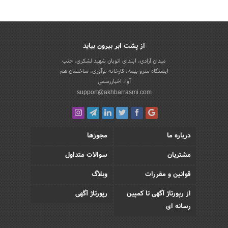
از پشت ابر بیرون بیاید
میدان آزادی، ابتدای اتوبان شهید لشکری، جنب
ایستگاه مترو بیمه، کارخانه نوآوری، ساختمان هم
آوا، اخباررسمی
support@akhbarrasmi.com
درباره ما
مجوزها
مشتریان
سوالات متداول
قوانین و مقررات
وبلاگ
از رپورتاژ آگهی تا کمپین
رپورتاژ آگهی
رسانه ای