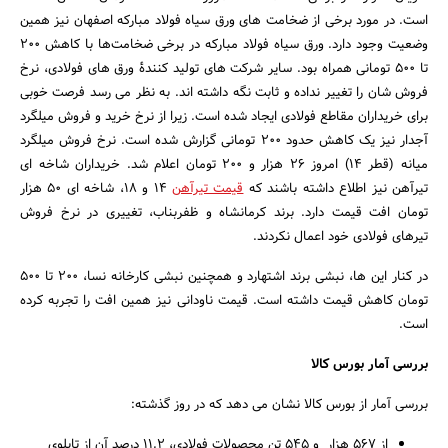
است. در مورد برخی از ضخامت های ورق سیاه فولاد مبارکه اصفهان نیز همین
وضعیت وجود دارد. ورق سیاه فولاد مبارکه در برخی ضخامت‌ها با کاهش ۲۰۰
تا ۵۰۰ تومانی همراه بود. سایر شرکت های تولید کنندۀ ورق های فولادی، نرخ
فروش شان را تغییر نداده و ثابت نگه داشته اند. به نظر می رسد فرصت خوبی
برای خریداران مقاطع فولادی ایجاد شده است. زیرا از نرخ خرید و فروش میلگرد
آجدار نیز یک کاهش حدود 200 تومانی گزارش شده است. نرخ فروش میلگرد
میانه (قطر 14) امروز 26 هزار و 200 تومان اعلام شد. خریداران شاخه ای
تیرآهن نیز اطلاع داشته باشند که
قیمت تیرآهن
14 و 18، شاخه ای 50 هزار
تومان افت قیمت دارد. برند کرمانشاه و ظفربناب، تغییری در نرخ فروش
تیرهای فولادی خود اعمال نکردند.
در کنار این ها، نبشی برند اشتهارد و همچنین نبشی کارخانه نسا، 200 تا 500
تومان کاهش قیمت داشته است. قیمت ناودانی نیز همین افت را تجربه کرده
جستجو
است.
بررسی آمار بورس کالا
بررسی آمار از بورس کالا نشان می دهد که در روز گذشته:
از 567 هزار و 545 تن محصولات فولادی، 11.2 درصد آن از تابلوی