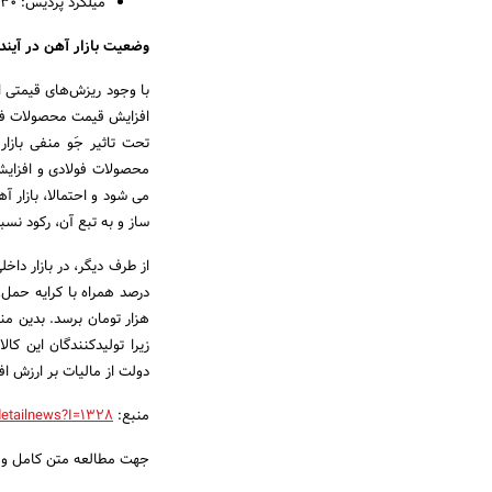
میلگرد پردیس: ۲۳،۷۳۰ تومان
وضعیت بازار آهن در آیند
با وجود ریزش‌های قیمتی اخ
افزایش قیمت محصولات فولاد
تحت تاثیر جَو منفی بازار
محصولات فولادی و افزایش 
می شود و احتمالا، بازار آ
ساز و به تبع آن، رکود نسبی 
هزار تومان برسد. بدین م
زیرا تولیدکنندگان این ک
دولت از مالیات بر ارزش ا
منبع:
detailnews?I=1328
جهت مطالعه متن کامل و ج