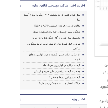
آخرین اخبار شرکت مهندسی آنلاین سازه
بازار فولاد کشور در اردیبهشت 1403 چگونه بود + آینده
بازار
تفاوت دو ورق فولادی صنعتی A516 و St52
میلگرد بستر چیست و چرا باید استفاده شود؟
وضعیت بازار فولاد از آغاز جنگ غزه تا به امروز
ثبات و افت قیمت ها و فرصت خوب خرید میلگرد و
تیرآهن
افزایش و ثبات نسبی قیمت ورق در اولین روزهای
خرداد
ن
قیمت میلگرد در اولین روز خرداد ماه
در
وضعیت قیمت تیرآهن در بازار خرید و فروش
جستجو
قیمت ورق این روزها چه خبر؟
میلگرد آجدار چیست و چه کاربردی دارد؟
شهود
اخبار ویژه
انیزه