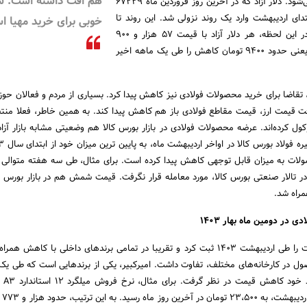
هم افت داشته است. ش
اردیبهشت ماه محسوب می‌شود. دلار آزاد که در آخرین روز فروردین ماه 67229
دای اردیبهشت وارد یک روند نزولی شد. این روند تا
خوبی برای خرید مهیا ا
انتهای ماه ادامه داشت. در این لحظه، هر دلار آزاد با قیمت ۵۷ هزار و ۹۰۰
تومان به فروش می‌رسد. یعنی حدود 9400 تومان کاهش را طی یک ماهه اخیر
تقاضا برای خرید محصولات فولادی نیز کاهش پیدا کرد. بسیاری از مردم و فعالان حو
 افت قیمت ارز، قیمت مقاطع فولادی باز هم کاهش پیدا کند. به همین خاطر، فعلا منتظ
ول کرده‌اند. عرضه محصولات فولادی در بازار بورس کالا هم وضعیتی مشابه بازار آزاد 
ولات به میزان قابل توجهی کاهش پیدا کرده است. برای مثال، طی سه هفته متوالی
تالار صنعتی بورس کالا، مورد معامله قرار نگرفت. قیمت شمش هم در بازار بورس ر
مراه شد.
 در دومین ماه بهار ۱۴۰۳
میلگرد بیشترین افت قیمت را طی اردیبهشت 1403 ثبت کرد و تقریبا در تمامی برندهای داخلی با کاهش
ل در کارخانه‌های مختلف، تفاوت داشت. امیرکبیر، یکی از برندهایی است که طی یک 
در تمامی 
۲۵،۲۷۳ 