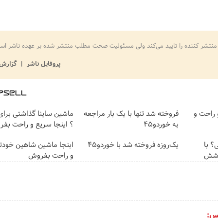
منتشر کننده را تایید می‌کند ولی مسئولیت صحت مطلب منتشر شده بر عهده ناشر اس
پروفایل ناشر
گزارش 
دتو رو راحت و
فروخته شد تنها با یک بار مراجعه
ماشین ساینا گذاشتی برا
به خوردو45
؟ اینجا سریع و راحت بف
؟ با
یک‌روزه فروخته شد با خوردو45
ابنجا ماشین شاهین خودت
و راحت بفروش
س: