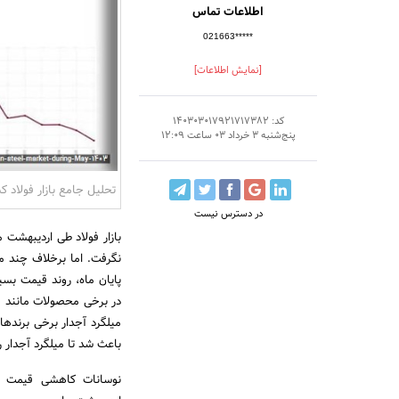
اطلاعات تماس
021663*****
[نمایش اطلاعات]
کد: 140303017921717382
پنج‌شنبه 3 خرداد 03 ساعت 12:09
تحلیل جامع بازار فولاد کش
در دسترس نیست
بازار فولاد طی اردیبهشت
نگرفت. اما برخلاف چند ماه
پایان ماه، روند قیمت بس
در برخی محصولات مانند می
میلگرد آجدار برخی برنده
باعث شد تا میلگرد آجدار 
نوسانات کاهشی قیمت ار