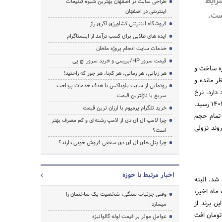
رایط
طراحی سایت در اصفهان بهترین شیوه تبلیغات
اینترنتی در اصفهان
ست.
فروشگاه اینترنتی کشاورزی اگری راز
ایده های طلایی برای کسب درآمد از اینستاگرام
خدمات سایت انجام پروژه ماهان
قیمت سرور HP/بررسی و خرید سرور اچ پی
زه ساخت و
هر زبانی، هر زمانی، هر کجا، هر جور که راحتید!
ر مانده و
رونمایی از سایت بلوباکس با هدف خدمات پرداخت
دارد. نرخ
سریع با نازلترین قیمت
فروش اکثر محصولات زنجیره فولاد بورس کالا در اواخر اردیبهشت ماه، به پایین ترین میزان خود از ابتدای سال ۱۴۰۳ رسید.
خرید تلگرام پرمیوم با ارزان ترین قیمت
 تمام حجم
چرا لامپ ال ای دی از لامپ رشته‌ای و کم مصرف بهتر
وند نزولی
است؟
چرا پنل های ال ای دی سقفی فروش خوبی دارند؟
اخبار مرتبط با حوزه
 همراه شد. البته
ماه اخیر،
وقتی جزئیات سنگی، شخصیت یک ساختمان را
سایزهای میلگرد خود کاهش قیمت در نظر گرفت. برای مثال، نرخ فروش میلگرد ۱۲ استاندارد A3 این برند از
میسازد
تومان در ابتدای اردیبهشت، به ۲۳،۵۰۰ تومان در آخرین روز ماه رسید. به این ترتیب، حدود هزار و ۷۷۳ تومان افت
عوامل موثر بر قیمت لوله گالوانیزه