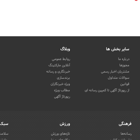
سایر بخش ها
وبلاگ
درباره ما
روابط عمومی
مجوزها
آنلاین مارکتینگ
مشتریان اخبار رسمی
خبرنگاری و رسانه
سوالات متداول
برندسازی
قوانین
ویژه خبرنگاران
از رپورتاژ آگهی تا کمپین رسانه ای
مطالب ویژه
رپورتاژ آگهی
فرهنگی
ورزش
سبک 
رسانه‌ها
تازه‌های ورزش
سلامت 
نشریات و کتاب
مکان‌های ورزشی
روانشن