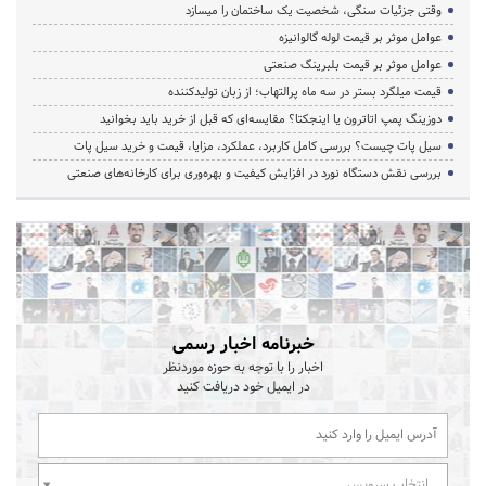
وقتی جزئیات سنگی، شخصیت یک ساختمان را میسازد
عوامل موثر بر قیمت لوله گالوانیزه
عوامل موثر بر قیمت بلبرینگ صنعتی
قیمت میلگرد بستر در سه ماه پرالتهاب؛ از زبان تولیدکننده
دوزینگ پمپ اتاترون یا اینجکتا؟ مقایسه‌ای که قبل از خرید باید بخوانید
سیل پات چیست؟ بررسی کامل کاربرد، عملکرد، مزایا، قیمت و خرید سیل پات
بررسی نقش دستگاه نورد در افزایش کیفیت و بهره‌وری برای کارخانه‌های صنعتی
خبرنامه اخبار رسمی
اخبار را با توجه به حوزه موردنظر
در ایمیل خود دریافت کنید
انتخاب سرویس