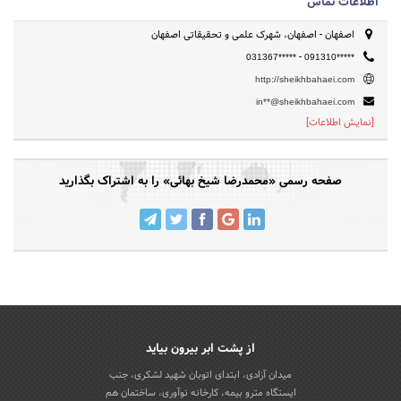
اطلاعات تماس
اصفهان - اصفهان، شهرک علمی و تحقیقاتی اصفهان
-
031367*****
091310*****
http://sheikhbahaei.com
in**@sheikhbahaei.com
[نمایش اطلاعات]
صفحه رسمی «محمدرضا شیخ بهائی» را به اشتراک بگذارید
از پشت ابر بیرون بیاید
میدان آزادی، ابتدای اتوبان شهید لشکری، جنب
ایستگاه مترو بیمه، کارخانه نوآوری، ساختمان هم