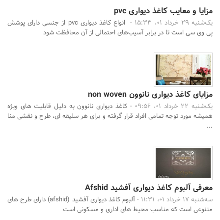
مزایا و معایب کاغذ دیواری pvc
یک‌شنبه 29 خرداد 01، 15:33 -
انواع کاغذ دیواری pvc از جنسی دارای پوشش
پی وی سی است تا در برابر آسیب‌های احتمالی از آن محافظت شود
مزایای کاغذ دیواری نانوون non woven
یک‌شنبه 22 خرداد 01، 09:56 -
کاغذ دیواری نانوون به دلیل قابلیت های ویژه
همیشه مورد توجه تمامی افراد قرار گرفته و برای هر سلیقه ای، طرح و نقشی منا
...
معرفی آلبوم کاغذ دیواری آفشید Afshid
سه‌شنبه 17 خرداد 01، 11:31 -
آلبوم کاغذ دیواری آفشید (afshid) دارای طرح های
متنوعی است که مناسب محیط های اداری و مسکونی است