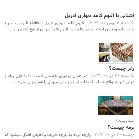
آشنایی با آلبوم کاغذ دیواری آدریل
یک‌شنبه 3 بهمن 00، 12:59 -
آلبوم کاغذ دیواری آدریل (Adriel) آلبومی با طرح
های ساده و مدرن است. جنس کاغذ این آلبوم کاغذ دیواری از نوع نانوون و ...
رانر چیست؟
یک‌شنبه 26 دی 00، 10:31 -
انر همان رومیزی خودمان است، اما با طول زیاد و
عرض کم. در واقع شما با استفاده از رانر زیبایی میزتان را هم پنهان نخواه ...
ترمه چیست؟
ترمه چیست؟
دوشنبه 20 دی 00، 11:14 -
پارچه ترمه به پارچه ظریف و لطیفی اطلاق میشود که