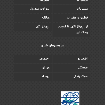
درباره ما
مجوزها
مشتریان
سوالات متداول
قوانین و مقررات
وبلاگ
از رپورتاژ آگهی تا کمپین
رپورتاژ آگهی
رسانه ای
سرویس‌های خبری
اقتصادی
اجتماعی
فرهنگی
ورزش
سبک زندگی
رویداد