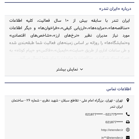
درباره «ایران تندر»
ایران تندر با سابقه بیش از 10 سال فعالیت، کلیه اطلاعات
«مناقصه‌ها»،«مزایده‌ها»،«ارزیابی کیفی»،«فراخوان‌ها» و دیگر اطلاعات
مورد نیاز مدیران نظیر «نرخ‌های ارز»،«شاخص‌های اقتصادی»
و«نمایشگاه‌ها» را روزانه بر اساس زمینه‌های فعالیت شما طبقه‌بندی شده
و طی ساعات اداری از طریق «سایت»،«ایمیل»،«فاکس»و «پیام کوتاه» به
همراه اسناد شرکت در مناقصات یا مزایدات را برای شما ارسال می‌کند.
نمایش بیشتر
اطلاعات تماس
تهران - تهران، بزرگراه امام علی - تقاطع سبلان - شهید نظری - شماره 26 - ساختمان
ایران تندر
-
021877*****
021775*****
021877*****
http://etender.ir
in**@etender.ir