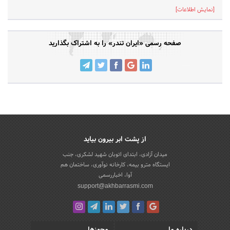
[نمایش اطلاعات]
صفحه رسمی «ایران تندر» را به اشتراک بگذارید
از پشت ابر بیرون بیاید
میدان آزادی، ابتدای اتوبان شهید لشکری، جنب
ایستگاه مترو بیمه، کارخانه نوآوری، ساختمان هم
آوا، اخباررسمی
support@akhbarrasmi.com