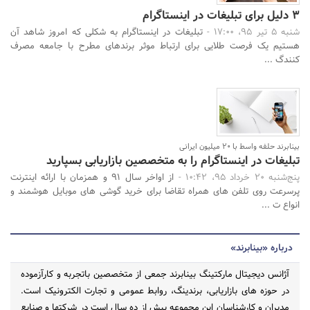
3 دلیل برای تبلیغات در اینستاگرام
شنبه 5 تیر 95، 17:00 -
تبلیغات در اینستاگرام به شکلی که امروز شاهد آن
هستیم یک فرصت طلایی برای ارتباط موثر برندهای مطرح با جامعه مصرف
کنندگ ...
بینابرند حلفه واسط با 20 میلیون ایرانی
تبلیغات در اینستاگرام را به متخصصین بازاریابی بسپارید
پنج‌شنبه 20 خرداد 95، 10:42 -
از اواخر سال 91 و همزمان با ارائه اینترنت
پرسرعت روی تلفن های همراه تقاضا برای خرید گوشی های موبایل هوشمند و
انواع ت ...
درباره «بینابرند»
آژانس دیجیتال مارکتینگ بینابرند جمعی از متخصصین باتجربه و کارآزموده
در حوزه های بازاریابی، برندینگ، روابط عمومی و تجارت الکترونیک است.
مدیران و کارشناسان این مجموعه بیش از ده سال است در شرکتها و صنایع