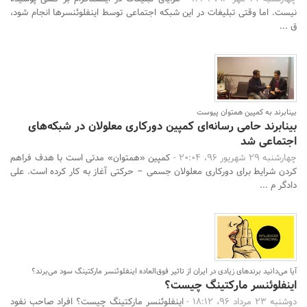
نیست. اما وقتی تبلیغات در این شبکه اجتماعی توسط اینفلوئنسرها انجام شود،
ق ...
بینابرند به کمپین همتوان پیوست
بینابرند حامی رسانه‌ای کمپین دورکاری معلولان در شبکه‌های
اجتماعی شد
چهارشنبه 29 شهریور 96، 20:04 -
کمپین «همتوان» مدتی است با هدف فراهم
کردن شرایط برای دورکاری معلولان جسمی – حرکتی آغاز به کار کرده است. علی
دادگر م ...
آیا می‌دانید برندهای زیادی در ایران از تاثیر فوق‌العاده اینفلوئنسر مارکتینگ سود می‌برند؟
اینفلوئنسر مارکتینگ چیست؟
دوشنبه 23 مرداد 96، 18:12 -
اینفلوئنسر مارکتینگ چیست؟ افراد صاحب نفود