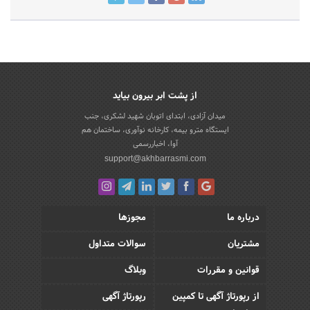
از پشت ابر بیرون بیاید
میدان آزادی، ابتدای اتوبان شهید لشکری، جنب
ایستگاه مترو بیمه، کارخانه نوآوری، ساختمان هم
آوا، اخباررسمی
support@akhbarrasmi.com
درباره ما
مجوزها
مشتریان
سوالات متداول
قوانین و مقررات
وبلاگ
از رپورتاژ آگهی تا کمپین
رپورتاژ آگهی