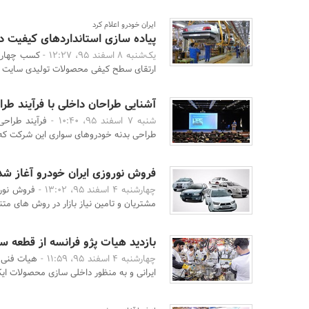
ایران خودرو اعلام کرد
پیاده سازی استانداردهای کیفیت 
یک‌شنبه 8 اسفند 95، 12:27 -
کسب چهار س
ارتقای سطح کیفی محصولات تولیدی سایت خراسان 
آشنایی طراحان داخلی با فرآیند طرا
شنبه 7 اسفند 95، 10:40 -
فرآیند طراح
طراحی بدنه خودروهای سواری این شرکت که 
فروش نوروزی ایران خودرو آغاز شد
چهارشنبه 4 اسفند 95، 13:02 -
فروش نورو
مشتریان و تامین نیاز بازار در روش های متنو
بازدید هیات پژو فرانسه از قطعه ساز
چهارشنبه 4 اسفند 95، 11:59 -
هیات فنی پ
ایرانی و به منظور داخلی سازی محصولات ایکا