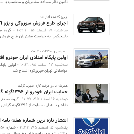
تامین نظر مساعد مشتریان و متناسب با سطح
از روز گذشته آغاز شد
اجرای طرح فروش سوزوکی و پژو 207i
سه‌شنبه 17 اسفند 95، 10:29 -
پاسخگویی به خواست مشتریان طرح فروش دو
با طراحی و امکانات متفاوت
اولین پایگاه امدادی ایران خودرو اف
سه‌شنبه 17 اسفند 95، 10:21 -
اولین پایگ
مواصلاتی تهران-فیروزکوه افتتاح شد.
همزمان با روز درخت کاری صورت گرفت
حمایت ایران خودرو از 1396گونه گیاهی در معرض خطر
دوشنبه 16 اسفند 95، 10:57 -
گروه صنعتی 
تفاهم نامه ای، حمایت از 1396گونه گیاهی در خطر انقراض ...
انتشار تازه ترین شماره هفته نامه ا
یک‌شنبه 15 اسفند 95، 11:33 -
منتشر شد و در باجه های مطبوعاتی سراسر کش