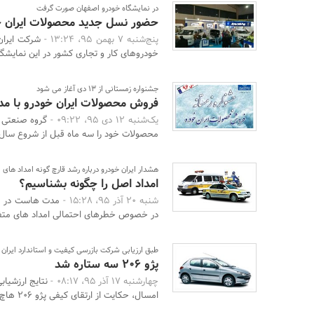
در نمایشگاه خودرو اصفهان صورت گرفت
حضور نسل جدید محصولات ایران خ
پنج‌شنبه 7 بهمن 95، 13:24 -
شرکت ایران
خودروهای کار و تجاری کشور در این نمایشگا
جشنواره زمستانی از 13 دی آغاز می شود
فروش محصولات ایران خودرو با مدل6
یک‌شنبه 12 دی 95، 09:22 -
گروه صنعتی ا
محصولات خود را سه ماه قبل از شروع سال ج
هشدار ایران خودرو درباره رشد قارچ گونه امداد های 
امداد اصل را چگونه بشناسیم؟
شنبه 20 آذر 95، 15:28 -
مدت هاست در فض
در خصوص خطرهای احتمالی امداد های متفرق
طبق ارزیابی شرکت بازرسی کیفیت و استاندارد ایران
پژو 206 سه ستاره شد
چهارشنبه 17 آذر 95، 08:17 -
نتایج ارزشیاب
امسال، حکایت از ارتقای کیفی پژو 206 هاچ بک به ...