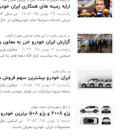
در زمینه فروش و خدمات پس از فروش مطرح شد
ارایه زمینه های همکاری ایران خود
یک‌شنبه 24 بهمن 95، 17:51 -
ارزش خدمات مرتبط تمام خودروهای در حال ت
در جریان بازدید از این واحد صنعتی صورت گرفت
گزارش ایران خودرو خزر به معاون 
پنج‌شنبه 21 بهمن 95، 11:39 -
معاون وزیر
صنعتی به مناسبت ایام الله دهه فجر به است
در سال جاری
ایران خودرو بیشترین سهم فروش با
یک‌شنبه 17 بهمن 95، 08:55 -
معاون بازا
جمله شیوه مشارکت در تولید موجب شده تا م
از نظر شهروندان نصف جهان
پژو 2008 و پژو 508 برترین خودرو شد
جمعه 8 بهمن 95، 12:53 -
محصولات ایران خودرو معرفی شدند.