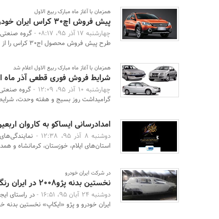
همزمان با آغاز ماه مبارک ربیع الاول
پیش فروش اچ30 کراس ایران خودرو آغاز شد
چهارشنبه 17 آذر 95، 08:17 -
گروه صنعتی ا
طرح پیش فروش محصول اج30 کراس را از امروز به اجرا ...
همزمان با آغاز ماه مبارک ربیع الاول اعلام شد
شرایط فروش فوری قطعی آذر ماه ای
چهارشنبه 10 آذر 95، 12:09 -
گروه صنعتی 
گرامیداشت روز بسیج و هفته وحدت، شرایط
امدادرسانی ایساکو به کاروان اربع
دوشنبه 8 آذر 95، 12:38 -
نمایندگی‌های
استان‌های ایلام، خوزستان، کرمانشاه و همدان
در شرکت ایران خودرو
نخستین بدنه پژو2008 در ایران رنگ شد
دوشنبه 24 آبان 95، 16:51 -
در راستای ای
ایران خودرو و پژو «ایکاپ» نخستین بدنه خودرو پژو08