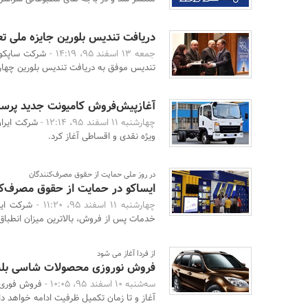
دریافت تندیس بلورین جایزه ملی ت
جمعه 13 اسفند 95، 14:19 -
شرکت ساپکو 
تندیس موفق به دریافت تندیس بلورین چهارد
آغازپیش‌فروش کامیونت جدید پرسیک
چهارشنبه 11 اسفند 95، 12:14 -
شرکت ایران
ویژه نقدی و اقساطی آغاز کرد.
در روز ملی حمایت از حقوق مصرف‌کنندگان
ایساکو در حمایت از حقوق مصرف‌کن
چهارشنبه 11 اسفند 95، 11:20 -
شرکت ایس
خدمات پس از فروش، بالاترین میزان انطباق ب
از فردا آغاز می شود
فروش نوروزی محصولات شاسی بلند
سه‌شنبه 10 اسفند 95، 10:05 -
فروش فوری م
آغاز و تا زمان تکمیل ظرفیت ادامه خواهد د