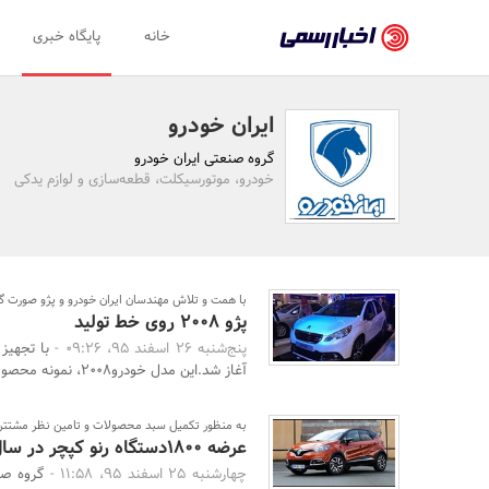
اخبار
خانه
پایگاه خبری
رسمی
-
ایران خودرو
اخبار
گروه صنعتی ایران خودرو
تایید
خودرو، موتورسیکلت، قطعه‌سازی و لوازم یدکی
شده
شرکت‌ها،
سازمان‌ها
با همت و تلاش مهندسان ایران خودرو و پژو صورت گ
پژو 2008 روی خط تولید
و
پنج‌شنبه 26 اسفند 95، 09:26 -
روابط
آغاز شد.این مدل خودرو2008، نمونه محصولی است که تولید آن ک ...
عمومی‌ها
به منظور تکمیل سبد محصولات و تامین نظر مشتتر
عرضه 1800دستگاه رنو کپچر در سال 95
چهارشنبه 25 اسفند 95، 11:58 -
گروه صن