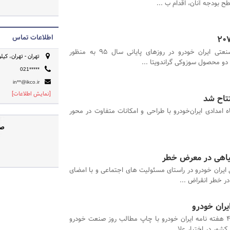
 بودجه آنان، اقدام ب ...
اطلاعات تماس
گروه صنعتی ایران خودرو در روزهای پایانی سال 95 به منظور
تهران - تهران، کیلومتر 14 جاده مخصوص کرج (بزرگرا
 محصول سوزوکی گراندویتا ...
021*****
in**@ikco.ir
[نمایش اطلاعات]
تتاح شد
اه امدادی ایران‌خودرو با طراحی و امکانات متفاوت در محور
صف
ایران خودرو در راستای مسئولیت های اجتماعی و با امضای
یران خودرو
شماره 456 هفته نامه ایران خودرو با چاپ مطالب روز صنعت خودرو
ور در اختیار علا ...