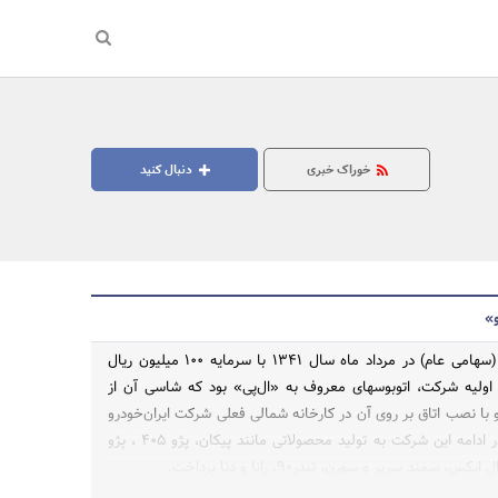
خوراک خبری
دنبال کنید
و»
شرکت ایران‌خودرو (سهامی عام) در مرداد ماه سال 1341 با سرمایه 100 میلیون ریال
اولیه شرکت، اتوبوسهای معروف به «ال‌پی» بود که شاسی آن از
 با نصب اتاق بر روی آن در کارخانه شمالی فعلی شرکت ایران‌خودرو
مونتاژ می گردید. در ادامه این شرکت به تولید محصولاتی مانند پیکان، پژو 405 ، پژو