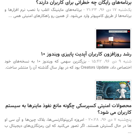
برنامه‌های رایگان چه خطراتی برای کاربران دارند؟
یک‌شنبه 17 دی 96، 21:23 -
برنامه‌های ماینینگ اغلب با نصب نرم افزارها و
برنامه‌ها از طریق کامپیوتر وارد می‌شود. از همین رو راهکارهای امنیتی همی ...
رشد روزافزون کاربران آپدیت پاییزی ویندوز 10
شنبه 9 دی 96، 15:42 -
بزرگترین سهمی که ویندوز 10 به نسخه‌های خود
اختصاص داد، Creators Update بود که در بهار سال گذشته آن را منتشر ساخت.
محصولات امنیتی کسپرسکی چگونه مانع نفوذ ماینرها به سیستم
کاربران می شود؟
پنج‌شنبه 7 دی 96، 20:28 -
امروزه کریپتوکارنسی‌ها، بلاک چین‌ها و آی سی او
ها در حال گسترش هستند. اگر تصور می‌کنید که این رمزنگاری‌های دیجیتال ب
...