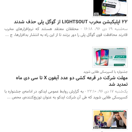
22 اپلیکیشن مخرب LIGHTSOUT از گوگل پلی حذف شدند
سه‌شنبه 19 دی 96، 16:18 -
محققان معتقد هستند که نرم‌افزارهای مخرب
قادرند محافظت قوی گوگل پلی را دور بزنند تا از این راه به انتشار بدافزارها، ج ...
جشنواره با کسپرسکی طلایی شوید
مهلت شرکت در قرعه کشی دو عدد آیفون X تا سی دی ماه
تمدید شد
یک‌شنبه 17 دی 96، 22:10 -
به گزارش روابط عمومی ایدکو، در ادامه‌ی جشنواره با
کسپرسکی طلایی شوید که طی آن شرکت ایدکو به‌ عنوان توزیع‌کننده‌ی محص ...