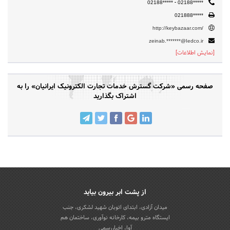
-
02188*****
02188*****
021888*****
http://keybazaar.com/
zeinab.*******@Iedco.ir
[نمایش اطلاعات]
صفحه رسمی «شرکت گسترش خدمات تجارت الکترونیک ایرانیان» را به
اشتراک بگذارید
از پشت ابر بیرون بیاید
میدان آزادی، ابتدای اتوبان شهید لشکری، جنب
ایستگاه مترو بیمه، کارخانه نوآوری، ساختمان هم
آوا، اخباررسمی