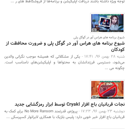
توجه ویژه داشته باشند دریافت اپلیکیشن و برنامه‌ها از فروشگاهظ های ر ...
شیوع برنامه‌ های هراس‌ آور در گوگل پلی
شیوع برنامه‌ های هراس‌ آور در گوگل پلی و ضرورت محافظت از
کودکان
شنبه 28 بهمن 96، 17:41 -
یکی از مشکلاتی که همیشه موجب نگرانی والدین
می‌شود، دسترسی فرزندانشان به محتواها و اپلیکیشن‌های نامناسب است.
چگونه می ...
نجات قربانیان باج افزار Cryakl توسط ابزار رمزگشایی جدید
دوشنبه 23 بهمن 96، 17:23 -
پروژه‌ی قدرتمند No More Ransom برای کمک به
قربانیان باج افزار خبر خوبی دارد: پلیس بلژیک با همکاری لابراتوار کسپرسکی ...