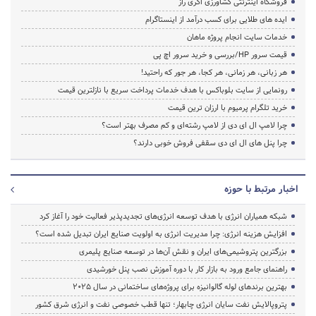
فروشگاه اینترنتی کشاورزی اگری راز
ایده های طلایی برای کسب درآمد از اینستاگرام
خدمات سایت انجام پروژه ماهان
قیمت سرور HP/بررسی و خرید سرور اچ پی
هر زبانی، هر زمانی، هر کجا، هر جور که راحتید!
رونمایی از سایت بلوباکس با هدف خدمات پرداخت سریع با نازلترین قیمت
خرید تلگرام پرمیوم با ارزان ترین قیمت
چرا لامپ ال ای دی از لامپ رشته‌ای و کم مصرف بهتر است؟
چرا پنل های ال ای دی سقفی فروش خوبی دارند؟
اخبار مرتبط با حوزه
شبکه همیاران انرژی با هدف توسعه انرژی‌های تجدیدپذیر فعالیت خود را آغاز کرد
افزایش هزینه انرژی: چرا مدیریت انرژی به اولویت صنایع ایران تبدیل شده است؟
بزرگترین پتروشیمی‌های ایران و نقش آن‌ها در توسعه صنایع پلیمری
راهنمای جامع ورود به بازار کار با دوره آموزش نصب پنل خورشیدی
بهترین برندهای لوله گالوانیزه برای پروژه‌های ساختمانی در سال ۲۰۲۵
پتروپالایش نفت سایان انرژی چابهار؛ تنها قطب خصوصی نفت و انرژی شرق کشور