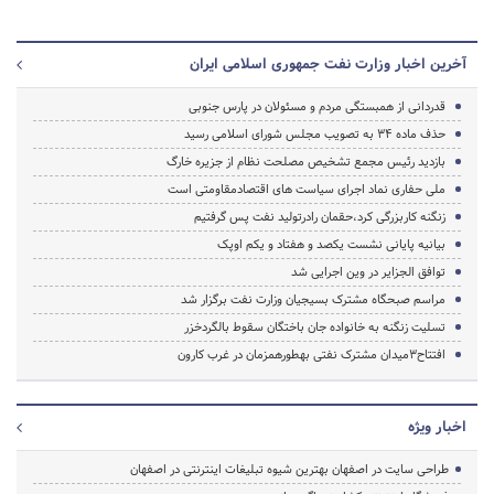
آخرین اخبار وزارت نفت جمهوری اسلامی ایران
قدردانی از همبستگی مردم و مسئولان در پارس جنوبی
حذف ماده 34 به تصویب مجلس شورای اسلامی رسید
بازدید رئیس مجمع تشخیص مصلحت نظام از جزیره خارگ
ملی حفاری نماد اجرای سیاست های اقتصادمقاومتی است
زنگنه کاربزرگی کرد،حق‎مان رادرتولید نفت پس گرفتیم
بیانیه پایانی نشست یکصد و هفتاد و یکم اوپک
توافق الجزایر در وین اجرایی شد
مراسم صبحگاه مشترک بسیجیان وزارت نفت برگزار شد
تسلیت زنگنه به خانواده جان باختگان سقوط بالگردخزر
افتتاح3میدان مشترک نفتی به‎طورهمزمان در غرب کارون
اخبار ویژه
طراحی سایت در اصفهان بهترین شیوه تبلیغات اینترنتی در اصفهان