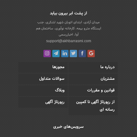
از پشت ابر بیرون بیاید
میدان آزادی، ابتدای اتوبان شهید لشکری، جنب
ایستگاه مترو بیمه، کارخانه نوآوری، ساختمان هم
آوا، اخباررسمی
support@akhbarrasmi.com
درباره ما
مجوزها
مشتریان
سوالات متداول
قوانین و مقررات
وبلاگ
از رپورتاژ آگهی تا کمپین
رپورتاژ آگهی
رسانه ای
سرویس‌های خبری