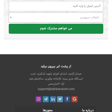
انتخاب سرویس
می خواهم مشترک شوم
از پشت ابر بیرون بیاید
میدان آزادی، ابتدای اتوبان شهید لشکری، جنب
ایستگاه مترو بیمه، کارخانه نوآوری، ساختمان هم
آوا، اخباررسمی
support@akhbarrasmi.com
درباره ما
مجوزها