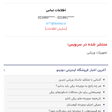
اطلاعات تماس
-
021860*****
021861*****
in**@donino.ir
[نمایش اطلاعات]
منتشر شده در سرویس:
تجهیزات ورزشی
آخرین اخبار فروشگاه اینترنتی دونینو
آشنایی با عملکرد ماسک ورزشی تمرین
هر چه راجع به دوچرخه برقی باید بدانید؟
توصیه‌هایی برای حل مشکلات اسکوترهای برقی
تاریخچه دوچرخه های برقی تاشو
معرفی اجزای دوچرخه کوهستان
چه قسمت‌هایی از دوچرخه باید روغن‌کاری شود؟