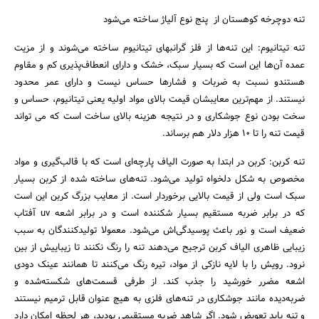
تنه دوچرخه کوهستان از پنج نوع آلیاژ ساخته می‌شود
تنه تیتانیوم: این تنه‌ها از فلز گرانبهای تیتانیوم ساخته می‌شوند و از مزیت‌
عمده آن‌ها این است که بسیار سبک، خشک و دارای انعطاف‌پذیری کم و مقاوم
هستندو نسبت به ضربات و فشارها حساس نیست و دارای عمر محدود
نیستند. از مهم‌ترین معایبشان قیمت بالای مواد اولیه یعنی تیتانیوم، حساس و
سخت بودن نوع جوشکاری و در نتیجه هزینه بالای ساخت است که می تواند
قیمت تنه را تا 10 هزار دلار هم برساند.
تنه کربن: کربن در ابتدا به صورت الیاف پارچه‌ای است که با قالب‌گیری و مواد
مخصوص به شکل دلخواه تولید می‌شود. تنه‌های ساخته شده از کربن بسیار
جستجو
سبک است ولی از قیمت بالایی برخوردار است. از معایب بزرگ کربن این است
که در برابر ضربه مستقیم بسیار شکننده است و در برابر اشعه uv آفتاب
ضعیف است و نور باعث پوسیدگی‌اش می‌شود. معمولا تولیدکنندگان به سبب
زیبایی ظاهری الیاف کربن ترجیح می‌دهند تنه را رنگ نکنند تا زیباییش از بین
نرود. رویش را با لایه نازکی از مواد، تیره رنگ می‌کنند تا همانند عینک دودی
اشعه مضرر خورشید را جذب کند. از طرفی قسمت‌های شکسته‌شده و
ضربه‌دیده مانند جوشکاری در تنه‌های فلزی به هیچ عنوان قابل ترمیم نیستند
و تنه باید تعویض شود. اگر شاهد ضربه مستقیمی بودید، هر لحظه امکان دارد