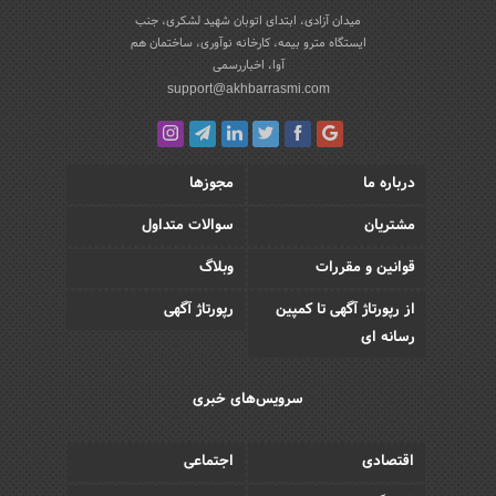
میدان آزادی، ابتدای اتوبان شهید لشکری، جنب
ایستگاه مترو بیمه، کارخانه نوآوری، ساختمان هم
آوا، اخباررسمی
support@akhbarrasmi.com
درباره ما
مجوزها
مشتریان
سوالات متداول
قوانین و مقررات
وبلاگ
از رپورتاژ آگهی تا کمپین
رپورتاژ آگهی
رسانه ای
سرویس‌های خبری
اقتصادی
اجتماعی