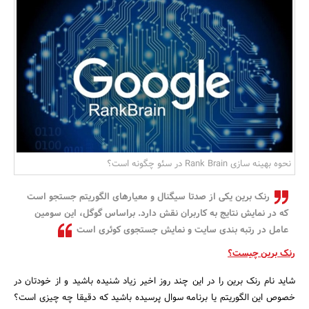
بانک، بیمه و سرمایه
مسکن و ساختمان
نحوه بهینه سازی Rank Brain در سئو چگونه است؟
رنک برین یکی از صدتا سیگنال و معیارهای الگوریتم جستجو است
که در نمایش نتایج به کاربران نقش دارد. براساس گوگل، این سومین
عامل در رتبه بندی سایت و نمایش جستجوی کوئری است
رنک برین چیست؟
شاید نام رنک برین را در این چند روز اخیر زیاد شنیده باشید و از خودتان در
خصوص این الگوریتم یا برنامه سوال پرسیده باشید که دقیقا چه چیزی است؟