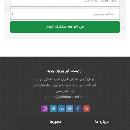
انتخاب سرویس
می خواهم مشترک شوم
از پشت ابر بیرون بیاید
میدان آزادی، ابتدای اتوبان شهید لشکری، جنب
ایستگاه مترو بیمه، کارخانه نوآوری، ساختمان هم
آوا، اخباررسمی
support@akhbarrasmi.com
درباره ما
مجوزها