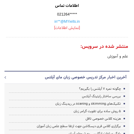
اطلاعات تماس
021264*****
in**@MYielts.in
[نمایش اطلاعات]
منتشر شده در سرویس:
علم و آموزش
آخرین اخبار مرکز تدریس خصوصی زبان مای آیلتس
چگونه نمره 7 آیلتس را بگیریم؟
بررسی ساختار رایتینگ آیلتس
تکنیک‌های skimming و scaning در ریدینگ زبان
5 روش ساده برای تقویت گرامر زبان
هزینه کلاس خصوصی تافل
برگزاری کلاس فری دیسکاشن جهت ارتقا سطح علمی زبان آموزان
یادگیری لغات انگلیسی به شیوه‌ای آسان