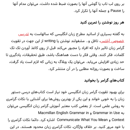
بر روی لب تاب یا گوشی آنها را بصورت ضبط شده داشت، می‌توان مدام آنها
را Pause و جمله آنها را تکرار کرد.
هر روز نوشتن را تمرین کنید
به گفته بسیاری از اساتید مطرح زبان انگلیسی که سالهاست به
تدریس
خصوصی آیلتس
، تافل و.. مشغولند نوشتن یا writing از این جهت در تقویت
گرامر زبان تاثیر دارد که افراد را مجبور می‌کند قبل از روی کاغذ آوردن تک تک
کلمات، فکر کنند. وقتی فکر با دست هماهنگ باشد، طبق تحقیقات، یادگیری تا
حد زیادی افزایش می‌یابد. می‌توان یک وبلاگ به زبانی که لازم است یاد گرفت،
ساخت و بصورت روزانه مطلبی را در آن منتشر کرد.
جستجو
کتاب‌های گرامر را بخوانید
برای بهبود تقویت گرامر زبان انگلیسی خود نیاز است کتاب‌های درسی دستور
زبان را به خوبی خواند و این یکی از بهترین روش‌ها برای آشنایی با نکات گرامری
به روشی علمی است. از بعضی کتب معتبر آموزش گرامر زبان انگلیسی می‌توان
به Grammar in Use و Macmillan English Grammar in
Context و Communicate What You Mean اشاره کرد. دائما نکات گرامری را
با خود مرور کنید. بر خلاف واژگان، نکات گرامری زبان محدود هستند. در این