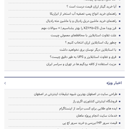
آیا خرید گیتار ارزان قیمت درست است ؟
راهنمای خرید انواع پمپ تصفیه آب استخر از ابزاریکا
راهنمای خرید ماشین دریل رادیال و یا ماشین مته رادیال
فرز ویدا مدل XZ6350ZS را بهتر بشناسیم | + سوالات مهم
علت تفاوت استابلایزر با محافظ‌های معمولی چیست
چطور یک استابلایزر ارزان انتخاب کنیم ؟
با استابلایزر دیگر نوسان برق نخواهید داشت
فرق و تفاوت استابلایزر و UPS به طور دقیق چیست؟
مزیت استفاده از کافه بردگیم ها در تهران و سراسر ایران
اخبار ویژه
طراحی سایت در اصفهان بهترین شیوه تبلیغات اینترنتی در اصفهان
فروشگاه اینترنتی کشاورزی اگری راز
ایده های طلایی برای کسب درآمد از اینستاگرام
خدمات سایت انجام پروژه ماهان
قیمت سرور HP/بررسی و خرید سرور اچ پی