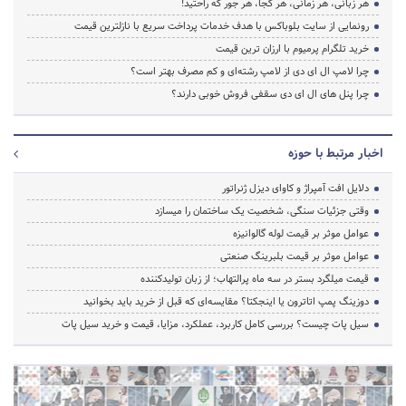
هر زبانی، هر زمانی، هر کجا، هر جور که راحتید!
رونمایی از سایت بلوباکس با هدف خدمات پرداخت سریع با نازلترین قیمت
خرید تلگرام پرمیوم با ارزان ترین قیمت
چرا لامپ ال ای دی از لامپ رشته‌ای و کم مصرف بهتر است؟
چرا پنل های ال ای دی سقفی فروش خوبی دارند؟
اخبار مرتبط با حوزه
دلایل افت آمپراژ و کاوای دیزل ژنراتور
وقتی جزئیات سنگی، شخصیت یک ساختمان را میسازد
عوامل موثر بر قیمت لوله گالوانیزه
عوامل موثر بر قیمت بلبرینگ صنعتی
قیمت میلگرد بستر در سه ماه پرالتهاب؛ از زبان تولیدکننده
دوزینگ پمپ اتاترون یا اینجکتا؟ مقایسه‌ای که قبل از خرید باید بخوانید
سیل پات چیست؟ بررسی کامل کاربرد، عملکرد، مزایا، قیمت و خرید سیل پات