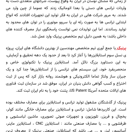
از زمانی که مشکل نوسان در ایران به وقوع پیوست، شرکتهای متعددی دست به
بانک، بیمه و سرمایه
واردات ترانس های دستی یا بعدا اتوماتیک زدند که عموما از چین وارد می
شدند. به مرور شرکت هایی در ایران به فکر تولید این تجهیزات افتادند که انواع
مسکن و ساختمان
ابتدایی ترانس ها به صورت رله ای یا سروو موتوری را در توان های محدود به
تولید رساندند. اما این تولیدات نمی توانست پاسخگوی نیاز مصرف کننده های
داخلی باشد؛ به همین دلیل تیم متخصص پرنیک وارد عمل شد.
پرنیک
با جمع آوری تیم متخصص مهندسین از بهترین دانشگاه های ایران، پروژه
ی نسل سوم استابلایزرها را آغاز کرد تا بعد از حدود یک دهه تحقیق و آزمایش،
به این دستاورد بزرگ نائل آمد. استابلایزر پرنیک با تکنولوژی خاص و
منحصربفرد خود، این سیستم های ترانسی را از استابلایزرها جدا کرد و یک
جبران ساز ولتاژ تماما الکترونیکی و هوشمند روانه بازار کرد که پس از ثبت
اختراع و کسب گواهی دانش بنیان در ایران، موفق شد در سازمان ثبت فناوری
های ایالات متحده آمریکا US Patent، پتنت خود را به نام ایران ثبت کند.
پرنیک از گذشتگان مشغول تولید ترانس و استابلایزر برای مصارف مختلف بوده
است. این کاربردها شامل: ترانس و استابلایزر برای مصارف خانگی مانند کولر،
یخچال و فریزر، تلویزیون و تجهیزات صوتی تصویری، ماشین لباسشویی و
ظرفشویی و ... یا مصارف صنعتی مانند : استابلایزر CNC ، استابلایزر ماینر،
آسانسور، لیزر و ... می باشد که استابلایزر صنعتی پرنیک از معروف ترین