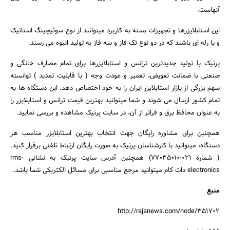
آنهاست.
این استابلایزرها و تجهیزات بسته به کاربرد میتوانند از نوع سوئیچینگ استاتیک
و یا رله ای باشند که در دو نوع تک فاز و سه فاز به تولید انبوه می رسند.
پرنیک با تولید جدیدترین ترانس و استابلایزرها برای تمام مصارف خانگی و
صنعتی با ضمانت تعویض، تعمیر و عودت وجه ( با قابلیت تمدید ) توانسته
سهم بزرگی از بازار استابلایزر ایران را به خود اختصاص دهد. این دستگاه ها به
تمام کشور ارسال می شوند و شما میتوانید بهترین قیمت ترانس و استابلایزر را
جستجو
به عنوان محافظ برق و فراتر از آن، در سایت پرنیک مشاهده و بررسی نمایید.
همچنین برای مشاوره رایگان جهت انتخاب بهترین استابلایزر مناسب هر
دستگاه، میتوانید با کارشناسان پرنیک به صورت رایگان ارتباط تلفنی برقرار کنید.
( شماره 021-77035010) همچنین آدرس سایت پرنیک به نشانی rms-
electronics دات کام میتوانید مرجع مناسبی برای مسائل الکتریکی شما باشد.
منبع
http://rajanews.com/node/351702