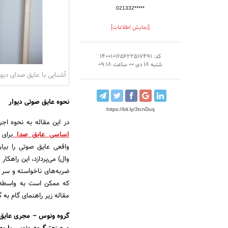
021332*****
[نمایش اطلاعات]
کد: 140010165622517491
شنبه 18 دی 00 ساعت 09:18
آشنایی با عایق صدای دیو
نحوه عایق صوتی دیوار
https://bit.ly/3tcnDuq
در این مقاله به نحوه اجر
اساسی عایق صدا
برای
واقعی عایق صوتی را بیان
وال) می‌پردازد، این راهکار
ضربه‌های ناخواسته و سر
که ممکن است به واسطه عا
مقاله زیر راهنمای گام به 
گروه ونوس – مجری عایق 