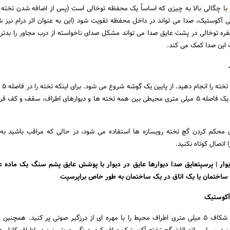
با چگالی بالا به چیزی که اساساً یک محفظه توخالی است (پس از اضافه شدن تخته 
آکوستیک، صدا می تواند در داخل محفظه تقویت شود (این به عنوان اثر درام نیز 
ره توخالی در پشت عایق صدا می تواند مشکل صدای ناخواسته از درب مجاور را بدتر 
این صدا کمک می کند.
سپس نصب 
از سطح زمین قرار دهید و یک فاصله 5 میلی متری محیطی بین همه تخته ها و دیوارهای اطراف، سقف و کف 
 محکم کردن گچ تخته رویسازه ها استفاده می شود، در حالی که مراقب باشید به
 اتصال کوتاه نکنید.
ر | پرسپتعایق صدا دیوارها عایق در دیوار با پوشش عایق پشم سنگ یک ماده ع
 ساختمان یا یک اتاق در یک ساختمان به طور خاص براپرسپت
 آکوستیک
هر گونه شیار را بردارید و شکاف 5 میلی متری اطراف محیط را با مهره ای از درزگیر صوتی پر کنید. همچن