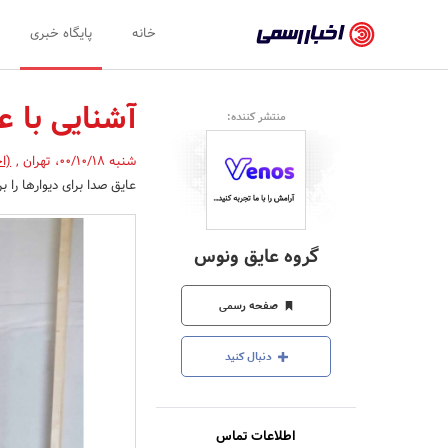
اخبار
خانه
پایگاه خبری
رسمی
-
آشنایی با 
منتشر کننده:
اخبار
شنبه 00/10/18
،
تهران
,
(ا
تایید
عایق صدا برای دیوارها را 
شده
شرکت‌ها،
گروه عایق ونوس
سازمان‌ها
و
صفحه رسمی
روابط
دنبال کنید
عمومی‌ها
اطلاعات تماس