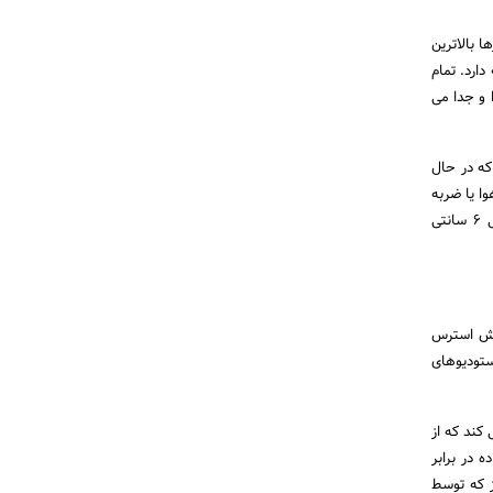
 بالاترین
ارد. تمام
 و جدا می
که در حال
ا یا ضربه
در آینده از بالقوه ارائه می دهد. همسایه های جدید پر سر و صدا سیستم مستقل نسبت به دیوارهای اصلی 6 سانتی
اهش استرس
تودیوهای
ایجاد می کند که از
 در برابر
ز که توسط