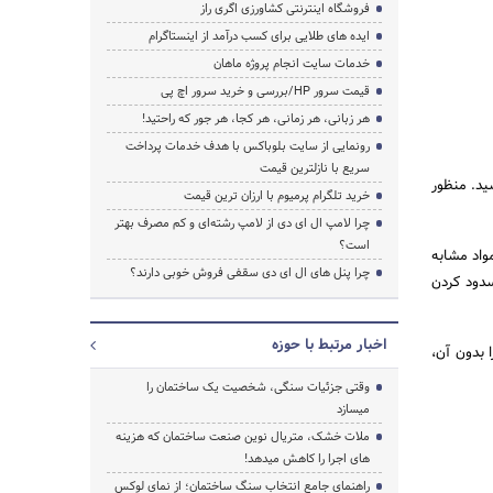
فروشگاه اینترنتی کشاورزی اگری راز
ایده های طلایی برای کسب درآمد از اینستاگرام
خدمات سایت انجام پروژه ماهان
قیمت سرور HP/بررسی و خرید سرور اچ پی
جستجو
هر زبانی، هر زمانی، هر کجا، هر جور که راحتید!
رونمایی از سایت بلوباکس با هدف خدمات پرداخت
سریع با نازلترین قیمت
ید. منظور
خرید تلگرام پرمیوم با ارزان ترین قیمت
چرا لامپ ال ای دی از لامپ رشته‌ای و کم مصرف بهتر
است؟
واد مشابه
چرا پنل های ال ای دی سقفی فروش خوبی دارند؟
سدود کردن
اخبار مرتبط با حوزه
 بدون آن،
وقتی جزئیات سنگی، شخصیت یک ساختمان را
میسازد
ملات خشک، متریال نوین صنعت ساختمان که هزینه‌
های اجرا را کاهش میدهد!
راهنمای جامع انتخاب سنگ ساختمان؛ از نمای لوکس