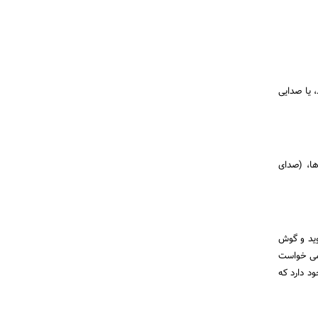
 یا صدایی
ها، (صدای
وید و گوش
نمی خواست
د دارد که