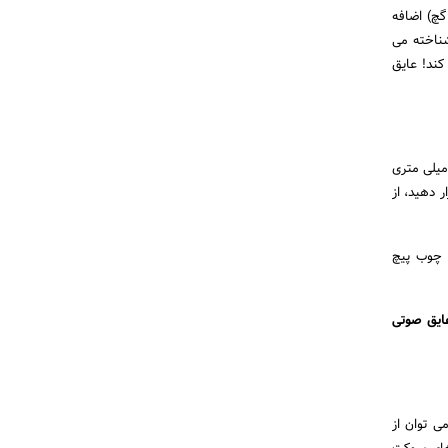
گچ) اضافه
شناخته می
کند! عایق
اولین لایه گچ تخته را انجام دهید. از پایین یک گوشه شروع می شود. برای اینکه تخته را در فاصله 5 میلی متری
قرار دهید، از
 چوب پیچ
ایق صوتی
ین می توان از