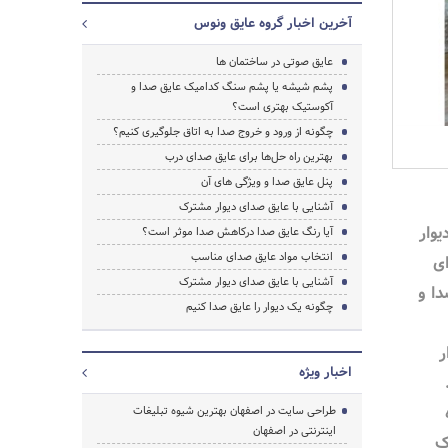
آخرین اخبار گروه عایق ونوس
عایق صوتی در ساختمان ها
پشم شیشه یا پشم سنگ کدامیک عایق صدا و
آکوستیک بهتری است؟
چگونه از ورود و خروج صدا به اتاق جلوگیری کنیم؟
بهترین راه حل‌ها برای عایق صدای درب
پنل عایق صدا و ویژگی های آن
آشنایی با عایق صدای دیوار مشترک
وار
آیا رنگ عایق صدا درکاهش صدا موثر است؟
انتخاب مواد عایق صدای مناسب
ی
آشنایی با عایق صدای دیوار مشترک
دا و
چگونه یک دیوار را عایق صدا کنیم
ر
اخبار ویژه
طراحی سایت در اصفهان بهترین شیوه تبلیغات
اینترنتی در اصفهان
رک