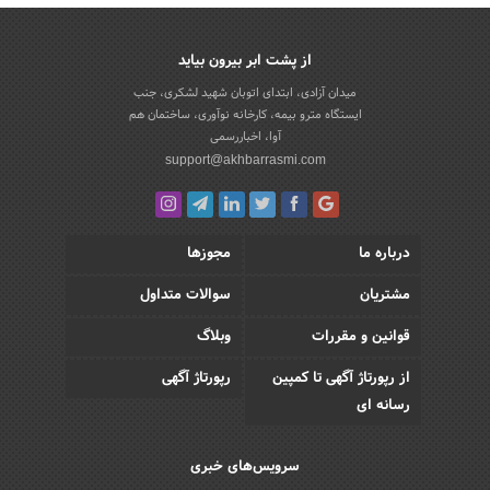
از پشت ابر بیرون بیاید
میدان آزادی، ابتدای اتوبان شهید لشکری، جنب
ایستگاه مترو بیمه، کارخانه نوآوری، ساختمان هم
آوا، اخباررسمی
support@akhbarrasmi.com
درباره ما
مجوزها
مشتریان
سوالات متداول
قوانین و مقررات
وبلاگ
از رپورتاژ آگهی تا کمپین
رپورتاژ آگهی
رسانه ای
سرویس‌های خبری