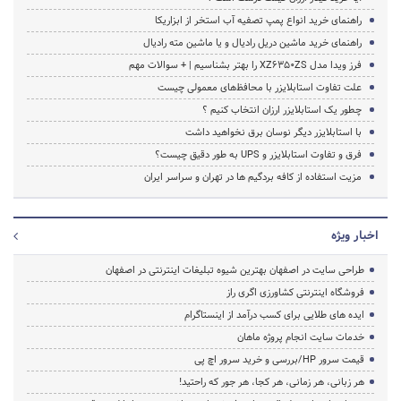
راهنمای خرید انواع پمپ تصفیه آب استخر از ابزاریکا
راهنمای خرید ماشین دریل رادیال و یا ماشین مته رادیال
فرز ویدا مدل XZ6350ZS را بهتر بشناسیم | + سوالات مهم
علت تفاوت استابلایزر با محافظ‌های معمولی چیست
چطور یک استابلایزر ارزان انتخاب کنیم ؟
با استابلایزر دیگر نوسان برق نخواهید داشت
فرق و تفاوت استابلایزر و UPS به طور دقیق چیست؟
مزیت استفاده از کافه بردگیم ها در تهران و سراسر ایران
اخبار ویژه
طراحی سایت در اصفهان بهترین شیوه تبلیغات اینترنتی در اصفهان
فروشگاه اینترنتی کشاورزی اگری راز
ایده های طلایی برای کسب درآمد از اینستاگرام
خدمات سایت انجام پروژه ماهان
قیمت سرور HP/بررسی و خرید سرور اچ پی
هر زبانی، هر زمانی، هر کجا، هر جور که راحتید!