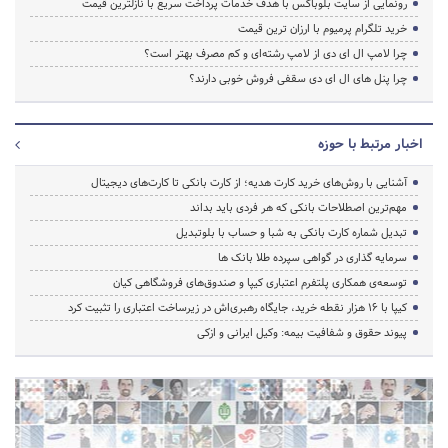
رونمایی از سایت بلوباکس با هدف خدمات پرداخت سریع با نازلترین قیمت
خرید تلگرام پرمیوم با ارزان ترین قیمت
چرا لامپ ال ای دی از لامپ رشته‌ای و کم مصرف بهتر است؟
چرا پنل های ال ای دی سقفی فروش خوبی دارند؟
اخبار مرتبط با حوزه
آشنایی با روش‌های خرید کارت هدیه؛ از کارت بانکی تا کارت‌های دیجیتال
مهم‌ترین اصطلاحات بانکی که هر فردی باید بداند
تبدیل شماره کارت بانکی به شبا و حساب با بلوتبدیل
سرمایه گذاری در گواهی سپرده طلا بانک ها
توسعه‌ی همکاری‌ پلتفرم اعتباری کیپا و صندوق‌های فروشگاهی کیان
کیپا با ۱۶ هزار نقطه خرید، جایگاه رهبری‌اش در زیرساخت اعتباری را تثبیت کرد
پیوند حقوق و شفافیت بیمه: وکیل ایرانی و ازکی