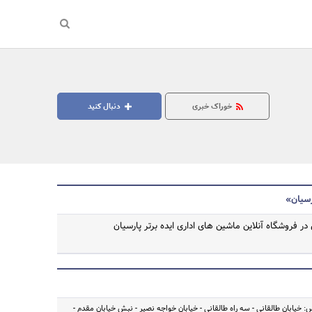
خوراک خبری
دنبال کنید
رسیان»
 در فروشگاه آنلاین ماشین های اداری ایده برتر پارسیان
رس: خیابان طالقانی - سه راه طالقانی - خیابان خواجه نصیر - نبش خیابان مقدم -