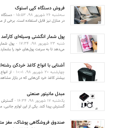
فروش دستگاه کپی استوک
سه‌شنبه 26 شهریور 98، 15:53 -
دستگاه 
در منازل نیز قابل استفاده است. برخی از م
پول شمار انگشتی وسیله‌ای کارآمد
شنبه 23 شهریور 98، 17:34 -
پول شمار 
می‌دهد تا به سرعت پول‌های خود را بشمارد. ب
آشنایی با انواع کاغذ خردکن رشته‌ا
چهارشنبه 20 شهریور 98، 10:01 -
از انواع
بیشتر کاغذ خرد کن‌هایی که در بازار مشاهده 
مبدل مانیتور صنعتی
یک‌شنبه 17 شهریور 98، 16:34 -
گسترش اس
گسترش پیدا کند. یکی از این لوازم جانبی، م
صندوق فروشگاهی پوشاک، مغز متفک