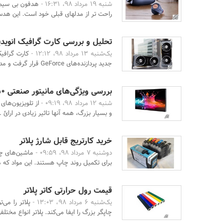
شنبه 19 مرداد 98، 16:31 -
راحت تر از مدلهای قبلی خود است. این هدس
تحلیل و بررسی کارت گرافیک انویدیا dia GeForce RTX 2080
یک‌شنبه 13 مرداد 98، 12:12 -
جدید پردازنده‌های GeForce قرار گرفت و مدت‌ها است علاقه ...
بررسی ویژگی‌های مانیتور صنعتی 50 اینچ
شنبه 12 مرداد 98، 09:19 -
از تلویزیون‌های
و بسیار بزرگ، همه آنها تاثیر زیادی در ارائ ..
خرید کارتریج قابل شارژ پلاتر
دوشنبه 7 مرداد 98، 09:59 -
ماشین‌های چا
برای تکمیل روند چاپ هستند. این مواد که مع
قیمت رول حرارتی کاتر پلاتر
یک‌شنبه 6 مرداد 98، 13:03 -
پلاتر را می
چاپگر بزرگ را ایفا می‌کند. پلاتر انواع مختلفی