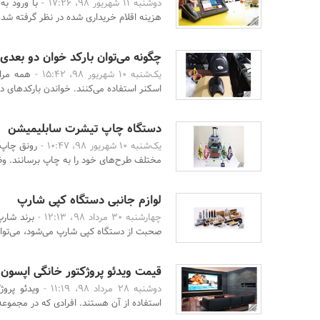
دوشنبه 11 شهریور 98، 17:26 -
با ورود ب
هزینه اقلام خریداری شده در نظر گرفته شده
چگونه می‌توان بارکد خوان دو بعدی
یک‌شنبه 10 شهریور 98، 15:42 -
همه مراک
اسکنر استفاده می‌کنند. خواندن بارکدهای در
دستگاه چاپ تیشرت سابلیمیشن
یک‌شنبه 10 شهریور 98، 10:47 -
رونق چاپ 
مختلف طرح‌های خود را به چاپ برسانند. وظیف
لوازم جانبی دستگاه کپی شارپ
چهارشنبه 30 مرداد 98، 12:13 -
برند شار
صحبت از دستگاه کپی شارپ می‌شود، می‎‌توان آن را در بالای ل ...
قیمت ویدئو پروژکتور خانگی اپسون (Epson
دوشنبه 28 مرداد 98، 11:19 -
ویدئو پرو
استفاده از آن هستند. افرادی که در مجموعه‌ا