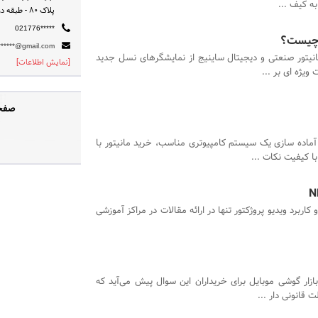
به کیف ...
پلاک 80 - طبقه دوم - واحد4
021776*****
ی چیست؟
*******@gmail.com
انیتور صنعتی و دیجیتال ساینیج از نمایشگرهای نسل جدید
[نمایش اطلاعات]
ویژه ای بر ...
صفحه
آماده سازی یک سیستم کامپیوتری مناسب، خرید مانیتور با
ا کیفیت نکات ...
و کاربرد ویدیو پروژکتور تنها در ارائه مقالات در مراکز آموزشی
زار گوشی موبایل برای خریداران این سوال پیش می‌آید که
 قانونی دار ...