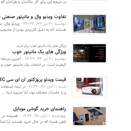
در نتیجه این برای کار عکاسان و طراحان که 
تفاوت ویدیو وال و مانیتور صنعت
دوشنبه 30 تیر 99، 22:33 -
ویدئو وال، م
هستند که به دلیل کاربردی بودن از محبوبیت 
ویژگی های یک مانیتور خوب برای خرید
ویژگی های یک مانیتور خوب
دوشنبه 30 تیر 99، 19:37 -
آخرین مرحله 
کیفیت است. در انتخاب یک مانیتور خوب و ب
قیمت ویدئو پروژکتور ان ای سی NEC
شنبه 11 آبان 98، 11:33 -
در ابتدا استفاده 
و یا جلسات مختلف بود، اما امروزه دیتا ...
راهنمای خرید گوشی موبایل
چهارشنبه 1 آبان 98، 09:46 -
همیشه در با
تلفن همراه که در حال خرید هستند آیا اصالت