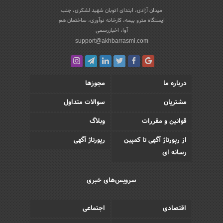
میدان آزادی، ابتدای اتوبان شهید لشکری، جنب
ایستگاه مترو بیمه، کارخانه نوآوری، ساختمان هم
آوا، اخباررسمی
support@akhbarrasmi.com
درباره ما
مجوزها
مشتریان
سوالات متداول
قوانین و مقررات
وبلاگ
از رپورتاژ آگهی تا کمپین
رپورتاژ آگهی
رسانه ای
سرویس‌های خبری
اقتصادی
اجتماعی