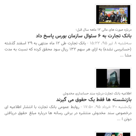
درباره صورت های مالی 12 ماهه سال قبل؛
بانک تجارت به 6 سئوال سازمان بورس پاسخ داد
سه‌شنبه 8 تیر 95، 15:22 -
بانک تجارت طی 12 ماه منتهی به 29 اسفند گذشته
(حسابرسی نشده) به ازای هر سهم 132 ریال سود محقق کرده که نسبت به مدت
مشا ...
اطلاعیه بانک تجارت درباره سند حسابداری مخدوش
بازنشسته ها فقط یک حقوق می گیرند
یک‌شنبه 30 خرداد 95، 17:50 -
روابط عمومی بانک تجارت با انتشار اطلاعیه ای
درخصوص سند مخدوش منتشره در برخی رسانه ها درباره مبلغ حقوق دریافتی
دوتن ا ...