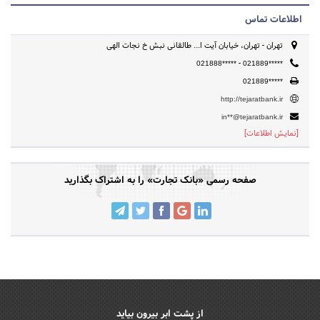
اطلاعات تماس
تهران - تهران، خیابان آیت ا... طالقانی نبش خ نجات الهی
-
021888*****
021889*****
021889*****
http://tejaratbank.ir
in**@tejaratbank.ir
[نمایش اطلاعات]
صفحه رسمی «بانک تجارت» را به اشتراک بگذارید
از پشت ابر بیرون بیاید