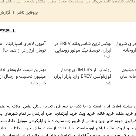
منتشر کننده را تایید می‌کند ولی مسئولیت صحت مطلب منتشر شده بر عهده ناشر اس
پروفایل ناشر
گزارش 
برای شروع
لوکس‌ترین شاسی‌بلند EREV در
آمپول لاغری اسپارتینا، ا م
روخانه
ایران، توسط نیکا موتور رونمایی
تومان ارزان‌تر از همه‌جا!
شد!
 میلیون
رونمایی از IM LS9، پرچم‌دار
خانه های
فوق‌لوکس EREV وارد بازار ایران
میلیون تخفیف و ارسال از
شد
داروخانه‌
 سایت املاک ایران است که با تکیه بر نیم قرن تجربه دلالی علمی املاک به عن
ید ملک، خرید خانه، خرید ویلا، خرید آپارتمان، اجاره آپارتمان در تمام شهرهای ایر
 کارگیری شیوه های نوین و علمی از طریق وب سایت دلتا و اپلیکیشن موبایل دلتا، بس
ید و فروش ملک فراهم آورده است. با استفاده از سایت ملکی جهانی دلتا می توانی
د ملک، قیمت خرید خانه و آپارتمان در تمام شهرهای ایران مانند تهران، اصفهان، شیر