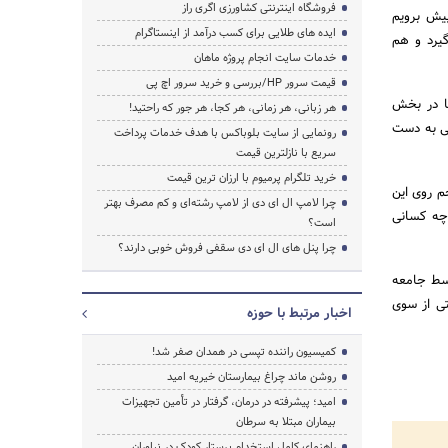
فروشگاه اینترنتی کشاورزی اگری راز
پیش برویم
ایده های طلایی برای کسب درآمد از اینستاگرام
گیرد و هم
خدمات سایت انجام پروژه ماهان
قیمت سرور HP/بررسی و خرید سرور اچ پی
ا در بخش
هر زبانی، هر زمانی، هر کجا، هر جور که راحتید!
عی به دست
رونمایی از سایت بلوباکس با هدف خدمات پرداخت
سریع با نازلترین قیمت
خرید تلگرام پرمیوم با ارزان ترین قیمت
م روی این
چرا لامپ ال ای دی از لامپ رشته‌ای و کم مصرف بهتر
 چه کسانی
است؟
چرا پنل های ال ای دی سقفی فروش خوبی دارند؟
وسط جامعه
تی از سوی
اخبار مرتبط با حوزه
کمیسیون راننده تپسی در همدان صفر شد!
روشن ماند چراغ بیمارستان خیریه امید
امید؛ پیشرفته در درمان، گرفتار در تأمین تجهیزات
بیماران مبتلا به سرطان
راهنمای کامل استخدام پرستار کودک در نیاوران