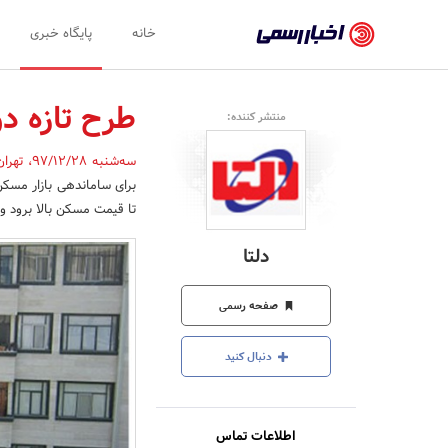
اخبار
خانه
پایگاه خبری
رسمی
-
طرح تازه د
منتشر کننده:
اخبار
سه‌شنبه 97/12/28
،
تهرا
تایید
برای ساماندهی بازار مسکن 
شده
تا قیمت مسکن بالا برود و
شرکت‌ها،
دلتا
سازمان‌ها
و
صفحه رسمی
روابط
دنبال کنید
عمومی‌ها
اطلاعات تماس