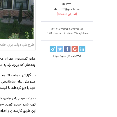
021****
de*******@gmail.com
[نمایش اطلاعات]
کد: 13970529312459605
سه‌شنبه 28 اسفند 97 ساعت 12:54
طرح تازه دولت برای خان
https://goo.gl/5e7NWM
عضو کمیسیون عمران مجلس
وعده‎ای که وزارت راه به مجلس داده قرار است یک بسته حمایتی از سوی دولت تهیه و به کمیسیون عمران ارائه شود.
به گزارش مجله دلتا به 
متبوعش برای ساماندهی با
خود را دپو کرده‌اند تا قی
نماینده مردم بندرعباس، ب
تهیه شده است، گفت: «همچ
این طریق کارمندان و افرا