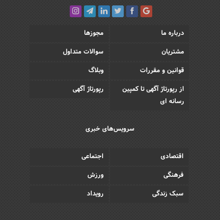
درباره ما
مجوزها
مشتریان
سوالات متداول
قوانین و مقررات
وبلاگ
از رپورتاژ آگهی تا کمپین
رپورتاژ آگهی
رسانه ای
سرویس‌های خبری
اقتصادی
اجتماعی
فرهنگی
ورزش
سبک زندگی
رویداد