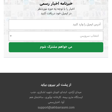
خبرنامه اخبار رسمی
اخبار را با توجه به حوزه موردنظر
در ایمیل خود دریافت کنید
انتخاب سرویس
می خواهم مشترک شوم
از پشت ابر بیرون بیاید
میدان آزادی، ابتدای اتوبان شهید لشکری، جنب
ایستگاه مترو بیمه، کارخانه نوآوری، ساختمان هم
آوا، اخباررسمی
support@akhbarrasmi.com